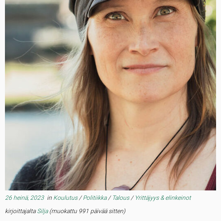
26 heinä, 2023
in
Koulutus
/
Politiikka
/
Talous
/
Yrittäjyys & elinkeinot
kirjoittajalta
Silja
(muokattu 991 päivää sitten)