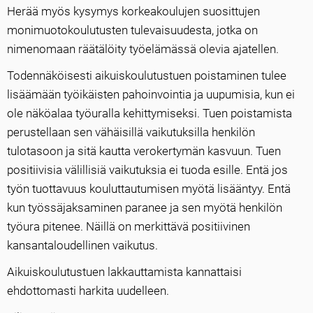
Herää myös kysymys korkeakoulujen suosittujen
monimuotokoulutusten tulevaisuudesta, jotka on
nimenomaan räätälöity työelämässä olevia ajatellen.
Todennäköisesti aikuiskoulutustuen poistaminen tulee
lisäämään työikäisten pahoinvointia ja uupumisia, kun ei
ole näköalaa työuralla kehittymiseksi. Tuen poistamista
perustellaan sen vähäisillä vaikutuksilla henkilön
tulotasoon ja sitä kautta verokertymän kasvuun. Tuen
positiivisia välillisiä vaikutuksia ei tuoda esille. Entä jos
työn tuottavuus kouluttautumisen myötä lisääntyy. Entä
kun työssäjaksaminen paranee ja sen myötä henkilön
työura pitenee. Näillä on merkittävä positiivinen
kansantaloudellinen vaikutus.
Aikuiskoulutustuen lakkauttamista kannattaisi
ehdottomasti harkita uudelleen.