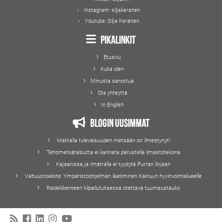
Instagram:
siljakeranen
Youtube:
Silja Keränen
Pikalinkit
Etusivu
Kuka olen
Minusta sanottua
Ota yhteyttä
In English
Blogin uusimmat
Matkalla tulevaisuuden metsään on ilmestynyt!
Tehometsätaloutta ei kannata perustella ilmastotekona
Kajaanissa ja Imatralla ei tyydytä Purran linjaan
Valtuustoaloite: Ympäristöohjelman laatiminen Kainuun hyvinvointialueelle
Raideliikenteen kilpailutuksessa otettava tuumaustauko