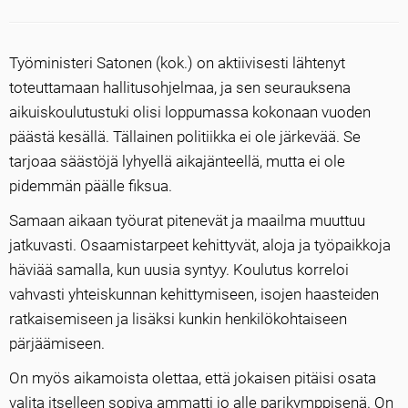
Työministeri Satonen (kok.) on aktiivisesti lähtenyt
toteuttamaan hallitusohjelmaa, ja sen seurauksena
aikuiskoulutustuki olisi loppumassa kokonaan vuoden
päästä kesällä. Tällainen politiikka ei ole järkevää. Se
tarjoaa säästöjä lyhyellä aikajänteellä, mutta ei ole
pidemmän päälle fiksua.
Samaan aikaan työurat pitenevät ja maailma muuttuu
jatkuvasti. Osaamistarpeet kehittyvät, aloja ja työpaikkoja
häviää samalla, kun uusia syntyy. Koulutus korreloi
vahvasti yhteiskunnan kehittymiseen, isojen haasteiden
ratkaisemiseen ja lisäksi kunkin henkilökohtaiseen
pärjäämiseen.
On myös aikamoista olettaa, että jokaisen pitäisi osata
valita itselleen sopiva ammatti jo alle parikymppisenä. On