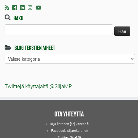
Haku
Haku:
Blogitekstien aiheet
Blogitekstien
aiheet
Twiittejä käyttäjältä @SiljaMP
Ota yhteyttä
silja.keranen [ät] vihreat.fi
Facebook:
siljamkeranen
Twitter:
SiljaMP