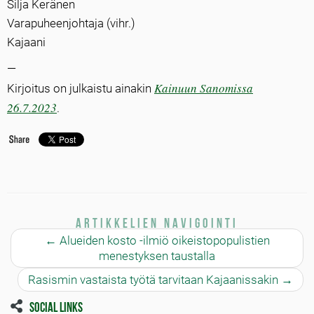
Silja Keränen
Varapuheenjohtaja (vihr.)
Kajaani
—
Kainuun Sanomissa
Kirjoitus on julkaistu ainakin
26.7.2023
.
Artikkelien navigointi
←
Alueiden kosto -ilmiö oikeistopopulistien
menestyksen taustalla
Rasismin vastaista työtä tarvitaan Kajaanissakin
→
Social links