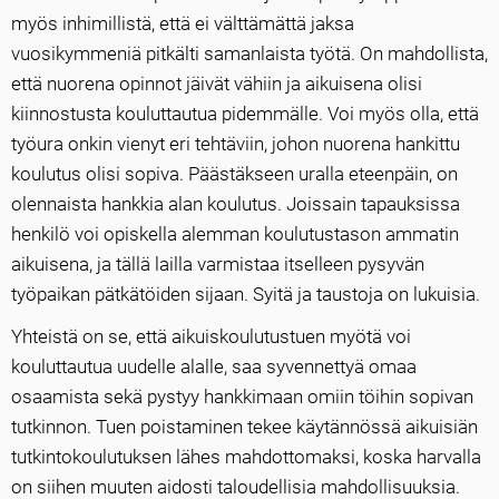
myös inhimillistä, että ei välttämättä jaksa
vuosikymmeniä pitkälti samanlaista työtä. On mahdollista,
että nuorena opinnot jäivät vähiin ja aikuisena olisi
kiinnostusta kouluttautua pidemmälle. Voi myös olla, että
työura onkin vienyt eri tehtäviin, johon nuorena hankittu
koulutus olisi sopiva. Päästäkseen uralla eteenpäin, on
olennaista hankkia alan koulutus. Joissain tapauksissa
henkilö voi opiskella alemman koulutustason ammatin
aikuisena, ja tällä lailla varmistaa itselleen pysyvän
työpaikan pätkätöiden sijaan. Syitä ja taustoja on lukuisia.
Yhteistä on se, että aikuiskoulutustuen myötä voi
kouluttautua uudelle alalle, saa syvennettyä omaa
osaamista sekä pystyy hankkimaan omiin töihin sopivan
tutkinnon. Tuen poistaminen tekee käytännössä aikuisiän
tutkintokoulutuksen lähes mahdottomaksi, koska harvalla
on siihen muuten aidosti taloudellisia mahdollisuuksia.