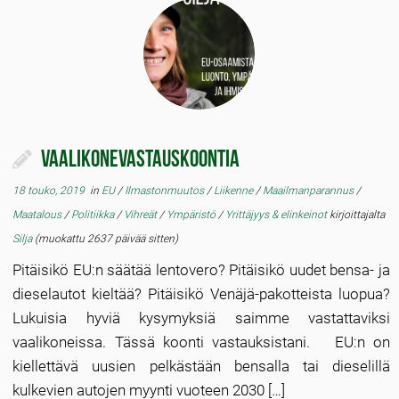
Vaalikonevastauskoontia
18 touko, 2019
in
EU
/
Ilmastonmuutos
/
Liikenne
/
Maailmanparannus
/
Maatalous
/
Politiikka
/
Vihreät
/
Ympäristö
/
Yrittäjyys & elinkeinot
kirjoittajalta
Silja
(muokattu 2637 päivää sitten)
Pitäisikö EU:n säätää lentovero? Pitäisikö uudet bensa- ja
dieselautot kieltää? Pitäisikö Venäjä-pakotteista luopua?
Lukuisia hyviä kysymyksiä saimme vastattaviksi
vaalikoneissa. Tässä koonti vastauksistani. EU:n on
kiellettävä uusien pelkästään bensalla tai dieselillä
kulkevien autojen myynti vuoteen 2030 […]