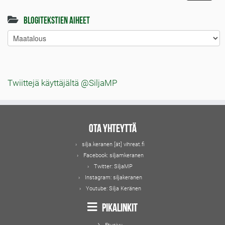
Blogitekstien aiheet
Blogitekstien
aiheet
Twiittejä käyttäjältä @SiljaMP
Ota yhteyttä
silja.keranen [ät] vihreat.fi
Facebook:
siljamkeranen
Twitter:
SiljaMP
Instagram:
siljakeranen
Youtube:
Silja Keränen
Pikalinkit