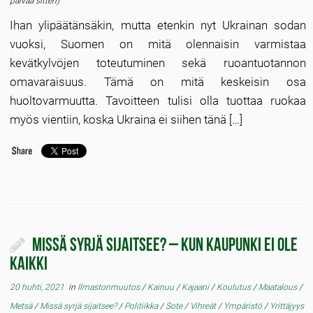
päivää sitten)
Ihan ylipäätänsäkin, mutta etenkin nyt Ukrainan sodan
vuoksi, Suomen on mitä olennaisin varmistaa
kevätkylvöjen toteutuminen sekä ruoantuotannon
omavaraisuus. Tämä on mitä keskeisin osa
huoltovarmuutta. Tavoitteen tulisi olla tuottaa ruokaa
myös vientiin, koska Ukraina ei siihen tänä […]
Missä syrjä sijaitsee? – Kun kaupunki ei ole
kaikki
20 huhti, 2021
in
Ilmastonmuutos
/
Kainuu
/
Kajaani
/
Koulutus
/
Maatalous
/
Metsä
/
Missä syrjä sijaitsee?
/
Politiikka
/
Sote
/
Vihreät
/
Ympäristö
/
Yrittäjyys