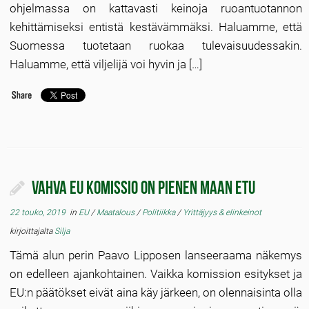
ohjelmassa on kattavasti keinoja ruoantuotannon
kehittämiseksi entistä kestävämmäksi. Haluamme, että
Suomessa tuotetaan ruokaa tulevaisuudessakin.
Haluamme, että viljelijä voi hyvin ja […]
Vahva EU komissio on pienen maan etu
22 touko, 2019
in
EU
/
Maatalous
/
Politiikka
/
Yrittäjyys & elinkeinot
kirjoittajalta
Silja
Tämä alun perin Paavo Lipposen lanseeraama näkemys
on edelleen ajankohtainen. Vaikka komission esitykset ja
EU:n päätökset eivät aina käy järkeen, on olennaisinta olla