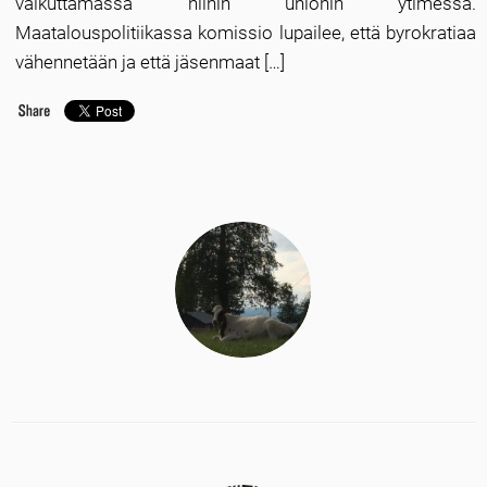
vaikuttamassa niihin unionin ytimessä.
Maatalouspolitiikassa komissio lupailee, että byrokratiaa
vähennetään ja että jäsenmaat […]