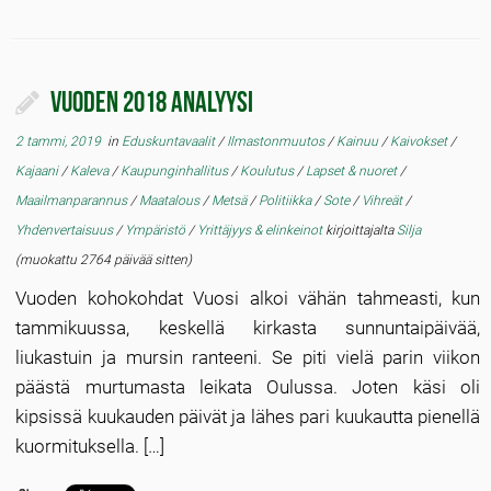
Vuoden 2018 analyysi
2 tammi, 2019
in
Eduskuntavaalit
/
Ilmastonmuutos
/
Kainuu
/
Kaivokset
/
Kajaani
/
Kaleva
/
Kaupunginhallitus
/
Koulutus
/
Lapset & nuoret
/
Maailmanparannus
/
Maatalous
/
Metsä
/
Politiikka
/
Sote
/
Vihreät
/
Yhdenvertaisuus
/
Ympäristö
/
Yrittäjyys & elinkeinot
kirjoittajalta
Silja
(muokattu 2764 päivää sitten)
Vuoden kohokohdat Vuosi alkoi vähän tahmeasti, kun
tammikuussa, keskellä kirkasta sunnuntaipäivää,
liukastuin ja mursin ranteeni. Se piti vielä parin viikon
päästä murtumasta leikata Oulussa. Joten käsi oli
kipsissä kuukauden päivät ja lähes pari kuukautta pienellä
kuormituksella. […]