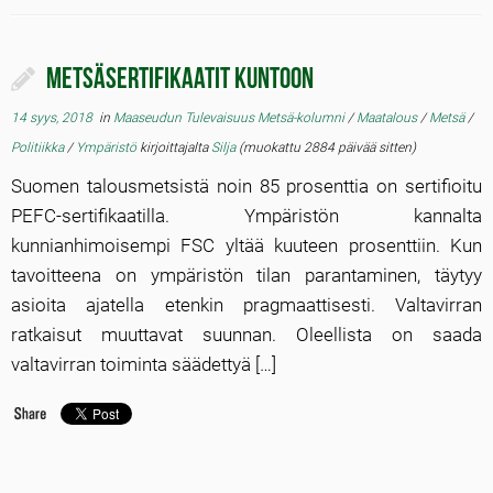
Metsäsertifikaatit kuntoon
14 syys, 2018
in
Maaseudun Tulevaisuus Metsä-kolumni
/
Maatalous
/
Metsä
/
Politiikka
/
Ympäristö
kirjoittajalta
Silja
(muokattu 2884 päivää sitten)
Suomen talousmetsistä noin 85 prosenttia on sertifioitu
PEFC-sertifikaatilla. Ympäristön kannalta
kunnianhimoisempi FSC yltää kuuteen prosenttiin. Kun
tavoitteena on ympäristön tilan parantaminen, täytyy
asioita ajatella etenkin pragmaattisesti. Valtavirran
ratkaisut muuttavat suunnan. Oleellista on saada
valtavirran toiminta säädettyä […]