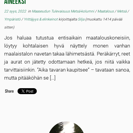
aineeksi
22 syys, 2022
in
Maaseudun Tulevaisuus Metsä-kolumni
/
Maatalous
/
Metsä
/
Ympäristö
/
Yrittäjyys & elinkeinot
kirjoittajalta
Silja
(muokattu 1414 päivää
sitten)
Jos haluaa tutustua entisaikain maatalouskoneisiin,
löytyy kohtalaisen hyvä näyttely monen vanhan
maalaistalon navetan takaa lähimetsästä. Peräkärryt, reet
ja aurat on jätetty odottamaan hetkeä, jos niitä vaikka
tarvittaisiinkin. ”Aika tavaran kaupitsee” – tavataan sanoa,
mutta pitääköhän se […]