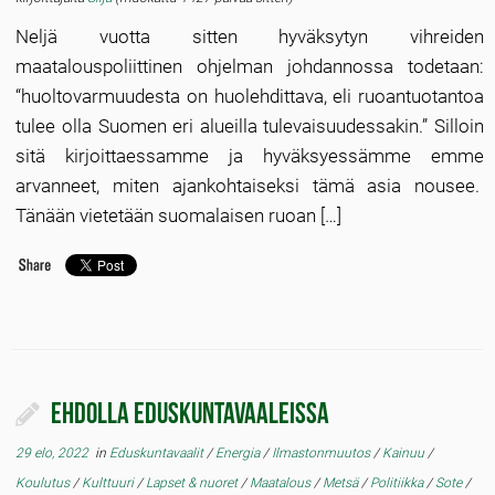
Neljä vuotta sitten hyväksytyn vihreiden
maatalouspoliittinen ohjelman johdannossa todetaan:
“huoltovarmuudesta on huolehdittava, eli ruoantuotantoa
tulee olla Suomen eri alueilla tulevaisuudessakin.” Silloin
sitä kirjoittaessamme ja hyväksyessämme emme
arvanneet, miten ajankohtaiseksi tämä asia nousee.
Tänään vietetään suomalaisen ruoan […]
Ehdolla eduskuntavaaleissa
29 elo, 2022
in
Eduskuntavaalit
/
Energia
/
Ilmastonmuutos
/
Kainuu
/
Koulutus
/
Kulttuuri
/
Lapset & nuoret
/
Maatalous
/
Metsä
/
Politiikka
/
Sote
/