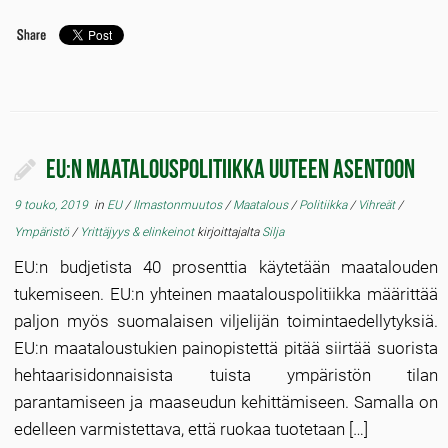
EU:n maatalouspolitiikka uuteen asentoon
9 touko, 2019
in
EU
/
Ilmastonmuutos
/
Maatalous
/
Politiikka
/
Vihreät
/
Ympäristö
/
Yrittäjyys & elinkeinot
kirjoittajalta
Silja
EU:n budjetista 40 prosenttia käytetään maatalouden
tukemiseen. EU:n yhteinen maa­talouspolitiikka määrittää
paljon myös suomalaisen viljelijän toimintaedellytyksiä.
EU:n maataloustukien paino­pistettä pitää siirtää suorista
hehtaarisidonnaisista tuista ympäristön tilan
parantamiseen ja maaseudun kehittämiseen. Samalla on
edelleen varmistettava, että ruokaa tuotetaan […]