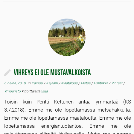
Vihreys ei ole mustavalkoista
6 heinä, 2018
in
Kainuu
/
Kajaani
/
Maatalous
/
Metsä
/
Politiikka
/
Vihreät
/
Ympäristö
kirjoittajalta
Silja
Toisin kuin Pentti Kettunen antaa ymmärtää (KS
3.7.2018). Emme me ole lopettamassa metsähakkuita.
Emme me ole lopettamassa maataloutta. Emme me ole
lopettamassa energiantuotantoa. Emme me ole