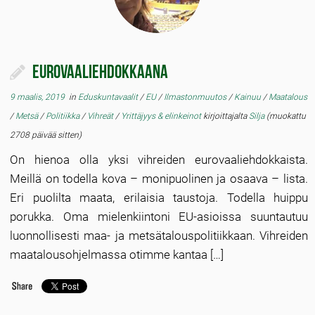
Eurovaaliehdokkaana
9 maalis, 2019
in
Eduskuntavaalit
/
EU
/
Ilmastonmuutos
/
Kainuu
/
Maatalous
/
Metsä
/
Politiikka
/
Vihreät
/
Yrittäjyys & elinkeinot
kirjoittajalta
Silja
(muokattu
2708 päivää sitten)
On hienoa olla yksi vihreiden eurovaaliehdokkaista.
Meillä on todella kova – monipuolinen ja osaava – lista.
Eri puolilta maata, erilaisia taustoja. Todella huippu
porukka. Oma mielenkiintoni EU-asioissa suuntautuu
luonnollisesti maa- ja metsätalouspolitiikkaan. Vihreiden
maatalousohjelmassa otimme kantaa […]