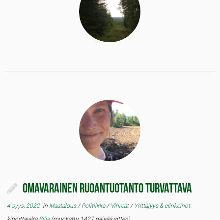
Omavarainen ruoantuotanto turvattava
4 syys, 2022
in
Maatalous
/
Politiikka
/
Vihreät
/
Yrittäjyys & elinkeinot
kirjoittajalta
Silja
(muokattu 1427 päivää sitten)