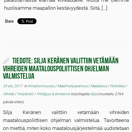
palauttamassa elämää kivikaudelle. Mutta me olemme
huolisamme maapallon kestävyydestä. Siitä, […]
TIEDOTE: Silja Keränen valittiin vetämään
vihreiden maatalouspoliittisen ohjelman
valmistelua
29 elo, 2017
in
Ilmastonmuutos
/
Maailmanparannus
/
Maatalous
/
Politiikka
/
Vihreät
/
Ympäristö
/
Yrittäjyys & elinkeinot
kirjoittajalta
Silja
(muokattu 2764
päivää sitten)
Silja Keränen valittiin vetämään vihreiden
maatalouspoliittisen ohjelman valmistelua. Tavoitteena
on miettiä, miten koko maatalousjärjestelmää uudistetaan