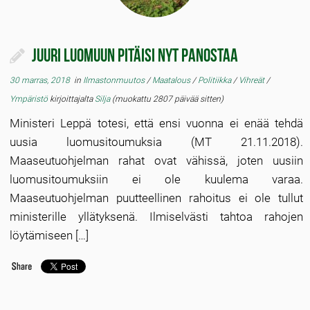
Juuri luomuun pitäisi nyt panostaa
30 marras, 2018
in
Ilmastonmuutos
/
Maatalous
/
Politiikka
/
Vihreät
/
Ympäristö
kirjoittajalta
Silja
(muokattu 2807 päivää sitten)
Ministeri Leppä totesi, että ensi vuonna ei enää tehdä
uusia luomusitoumuksia (MT 21.11.2018).
Maaseutuohjelman rahat ovat vähissä, joten uusiin
luomusitoumuksiin ei ole kuulema varaa.
Maaseutuohjelman puutteellinen rahoitus ei ole tullut
ministerille yllätyksenä. Ilmiselvästi tahtoa rahojen
löytämiseen […]