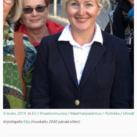
5 touko, 2019
in
EU
/
Ilmastonmuutos
/
Maailmanparannus
/
Politiikka
/
Vihreät
kirjoittajalta
Silja
(muokattu 2650 päivää sitten)