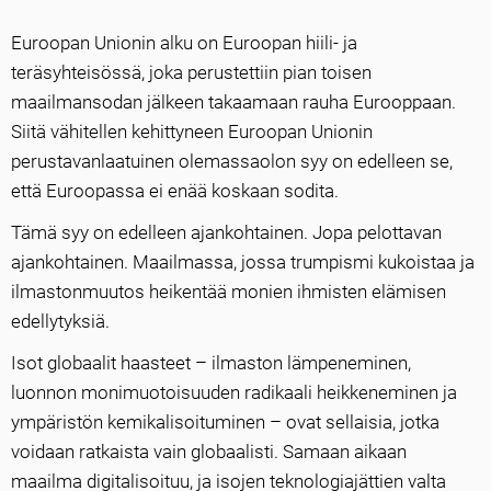
Euroopan Unionin alku on Euroopan hiili- ja
teräsyhteisössä, joka perustettiin pian toisen
maailmansodan jälkeen takaamaan rauha Eurooppaan.
Siitä vähitellen kehittyneen Euroopan Unionin
perustavanlaatuinen olemassaolon syy on edelleen se,
että Euroopassa ei enää koskaan sodita.
Tämä syy on edelleen ajankohtainen. Jopa pelottavan
ajankohtainen. Maailmassa, jossa trumpismi kukoistaa ja
ilmastonmuutos heikentää monien ihmisten elämisen
edellytyksiä.
Isot globaalit haasteet – ilmaston lämpeneminen,
luonnon monimuotoisuuden radikaali heikkeneminen ja
ympäristön kemikalisoituminen – ovat sellaisia, jotka
voidaan ratkaista vain globaalisti. Samaan aikaan
maailma digitalisoituu, ja isojen teknologiajättien valta