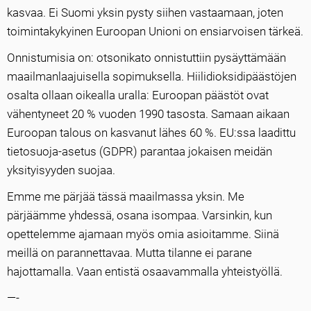
kasvaa. Ei Suomi yksin pysty siihen vastaamaan, joten
toimintakykyinen Euroopan Unioni on ensiarvoisen tärkeä.
Onnistumisia on: otsonikato onnistuttiin pysäyttämään
maailmanlaajuisella sopimuksella. Hiilidioksidipäästöjen
osalta ollaan oikealla uralla: Euroopan päästöt ovat
vähentyneet 20 % vuoden 1990 tasosta. Samaan aikaan
Euroopan talous on kasvanut lähes 60 %. EU:ssa laadittu
tietosuoja-asetus (GDPR) parantaa jokaisen meidän
yksityisyyden suojaa.
Emme me pärjää tässä maailmassa yksin. Me
pärjäämme yhdessä, osana isompaa. Varsinkin, kun
opettelemme ajamaan myös omia asioitamme. Siinä
meillä on parannettavaa. Mutta tilanne ei parane
hajottamalla. Vaan entistä osaavammalla yhteistyöllä.
—-