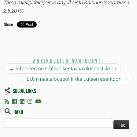
Tämä mielipidekirjoitus on julkaistu Kainuun Sanomissa
2.5.2019.
Artikkelien navigointi
←
Vihreiden on tehtävä kestävää aluepolitiikkaa
EU:n maatalouspolitiikka uuteen asentoon
→
Social links
Haku
Haku: