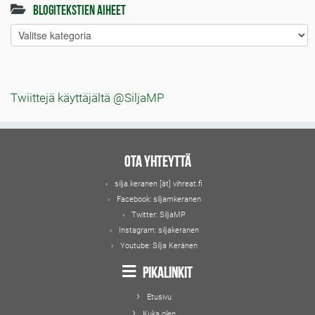
Blogitekstien aiheet
Blogitekstien
aiheet
Twiittejä käyttäjältä @SiljaMP
Ota yhteyttä
silja.keranen [ät] vihreat.fi
Facebook:
siljamkeranen
Twitter:
SiljaMP
Instagram:
siljakeranen
Youtube:
Silja Keränen
Pikalinkit
Etusivu
Kuka olen