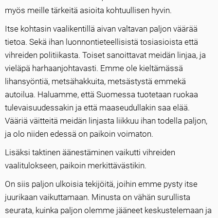
myös meille tärkeitä asioita kohtuullisen hyvin.
Itse kohtasin vaalikentillä aivan valtavan paljon väärää
tietoa. Sekä ihan luonnontieteellisistä tosiasioista että
vihreiden politiikasta. Toiset sanoittavat meidän linjaa, ja
vieläpä harhaanjohtavasti. Emme ole kieltämässä
lihansyöntiä, metsähakkuita, metsästystä emmekä
autoilua. Haluamme, että Suomessa tuotetaan ruokaa
tulevaisuudessakin ja että maaseudullakin saa elää.
Vääriä väitteitä meidän linjasta liikkuu ihan todella paljon,
ja olo niiden edessä on paikoin voimaton.
Lisäksi taktinen äänestäminen vaikutti vihreiden
vaalitulokseen, paikoin merkittävästikin.
On siis paljon ulkoisia tekijöitä, joihin emme pysty itse
juurikaan vaikuttamaan. Minusta on vähän surullista
seurata, kuinka paljon olemme jääneet keskustelemaan ja