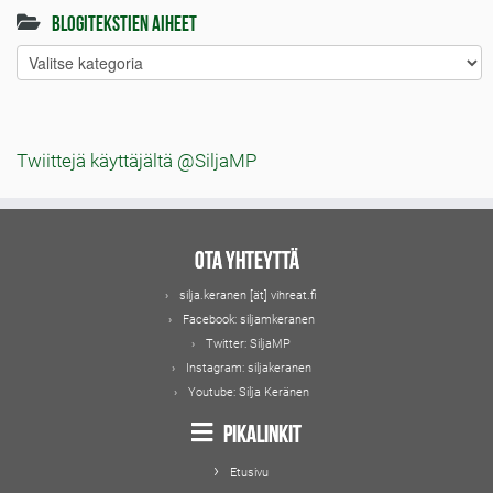
Blogitekstien aiheet
Blogitekstien
aiheet
Twiittejä käyttäjältä @SiljaMP
Ota yhteyttä
silja.keranen [ät] vihreat.fi
Facebook:
siljamkeranen
Twitter:
SiljaMP
Instagram:
siljakeranen
Youtube:
Silja Keränen
Pikalinkit
Etusivu