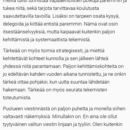
meillä tulisi tunnistaa vapaaehtoisten polkuja paremmin ja
tukea niitä, sekä tarjota tarvittavaa koulutusta
saavutettavilla tavoilla. Lisäksi on tarpeen osata kysyä,
delegoida ja kiittää entistä paremmin. Nämä ovat osin
itsestäänselvyyksiä, mutta kaipaavat kuitenkin paljon
kehittämistä ja systemaattista tekemistä.
Tärkeää on myös toimia strategisesti, ja miettiä
kehitettävät kohteet kunnolla ja sen jälkeen lähteä
yhdessä niitä parantamaan. Paljon kehittämiskohteita on
jo edeltävän kahden vuoden aikana tunnistettu, ja ne onkin
tärkeä ottaa pohjaksi, kun uutta suuntaa lähdetään
hakemaan. Tärkeää on myös seurata tekemisten
toteutumista.
Puolueen viestinnästä on paljon puhetta ja monella siihen
valtavasti näkemyksiä. Minullakin on. En aina ole ollut
tyytyväinen valitun viestin linjaan ja tyyliin. Olen kuitenkin