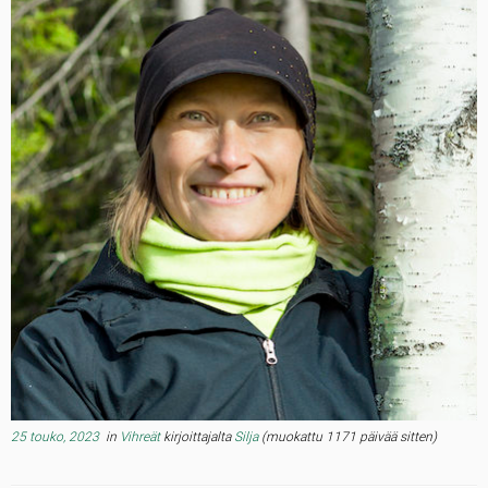
25 touko, 2023
in
Vihreät
kirjoittajalta
Silja
(muokattu 1171 päivää sitten)