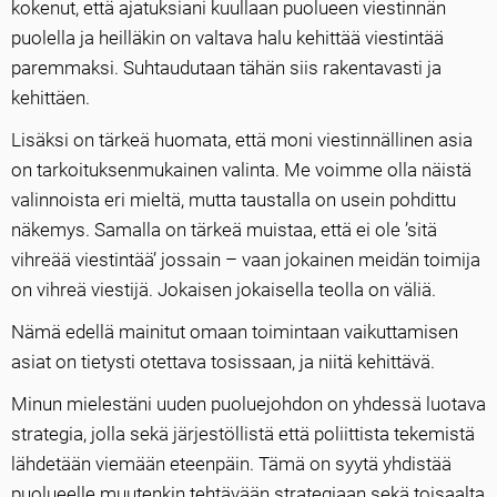
kokenut, että ajatuksiani kuullaan puolueen viestinnän
puolella ja heilläkin on valtava halu kehittää viestintää
paremmaksi. Suhtaudutaan tähän siis rakentavasti ja
kehittäen.
Lisäksi on tärkeä huomata, että moni viestinnällinen asia
on tarkoituksenmukainen valinta. Me voimme olla näistä
valinnoista eri mieltä, mutta taustalla on usein pohdittu
näkemys. Samalla on tärkeä muistaa, että ei ole ’sitä
vihreää viestintää’ jossain – vaan jokainen meidän toimija
on vihreä viestijä. Jokaisen jokaisella teolla on väliä.
Nämä edellä mainitut omaan toimintaan vaikuttamisen
asiat on tietysti otettava tosissaan, ja niitä kehittävä.
Minun mielestäni uuden puoluejohdon on yhdessä luotava
strategia, jolla sekä järjestöllistä että poliittista tekemistä
lähdetään viemään eteenpäin. Tämä on syytä yhdistää
puolueelle muutenkin tehtävään strategiaan sekä toisaalta