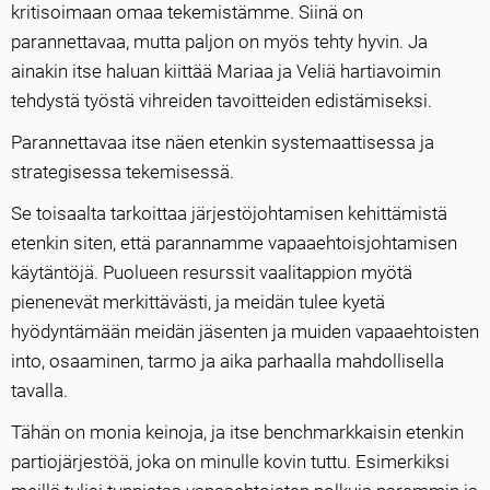
kritisoimaan omaa tekemistämme. Siinä on
parannettavaa, mutta paljon on myös tehty hyvin. Ja
ainakin itse haluan kiittää Mariaa ja Veliä hartiavoimin
tehdystä työstä vihreiden tavoitteiden edistämiseksi.
Parannettavaa itse näen etenkin systemaattisessa ja
strategisessa tekemisessä.
Se toisaalta tarkoittaa järjestöjohtamisen kehittämistä
etenkin siten, että parannamme vapaaehtoisjohtamisen
käytäntöjä. Puolueen resurssit vaalitappion myötä
pienenevät merkittävästi, ja meidän tulee kyetä
hyödyntämään meidän jäsenten ja muiden vapaaehtoisten
into, osaaminen, tarmo ja aika parhaalla mahdollisella
tavalla.
Tähän on monia keinoja, ja itse benchmarkkaisin etenkin
partiojärjestöä, joka on minulle kovin tuttu. Esimerkiksi