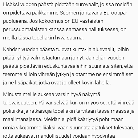
Lisäksi vuoden päästä pidetään eurovaalit, joissa meidän
on pidettävä paikkamme Suomen johtavana Eurooppa-
puolueena. Jos kokoomus on EU-vastaisten
perussuomalaisten kanssa samassa hallituksessa, on
meillä tässä todellakin hyvä sauma.
Kahden vuoden päästä tulevat kunta- ja aluevaalit, joihin
pitää ryhtyä valmistautumaan jo nyt. Ja neljän vuoden
päästä pidettäviin eduskuntavaaleihin suunnata siten, että
teemme silloin vihreän jytkyn ja otamme ne ensimmäiset
ja ne lisäpaikat, jotka ovat jo olleet kovin lähellä.
Minusta meille aukeaa varsin hyvä näkymä
tulevaisuuteen. Päivänselvää kun on myös se, että vihreää
politiikka ja ratkaisuja todellakin tarvitaan tässä maassa ja
maailmanajassa. Meidän ei pidä kääriytyä pohtimaan
omia vikojamme liiaksi, vaan suunnata ajatukset tulevaan,
jotta aukeavat mahdollisuudet voidaan hyödyntää