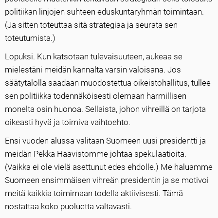
politiikan linjojen suhteen eduskuntaryhmän toimintaan.
(Ja sitten toteuttaa sitä strategiaa ja seurata sen
toteutumista.)
Lopuksi. Kun katsotaan tulevaisuuteen, aukeaa se
mielestäni meidän kannalta varsin valoisana. Jos
säätytalolla saadaan muodostettua oikeistohallitus, tullee
sen politiikka todennäköisesti olemaan harmillisen
monelta osin huonoa. Sellaista, johon vihreillä on tarjota
oikeasti hyvä ja toimiva vaihtoehto.
Ensi vuoden alussa valitaan Suomeen uusi presidentti ja
meidän Pekka Haavistomme johtaa spekulaatioita.
(Vaikka ei ole vielä asettunut edes ehdolle.) Me haluamme
Suomeen ensimmäisen vihreän presidentin ja se motivoi
meitä kaikkia toimimaan todella aktiivisesti. Tämä
nostattaa koko puoluetta valtavasti.