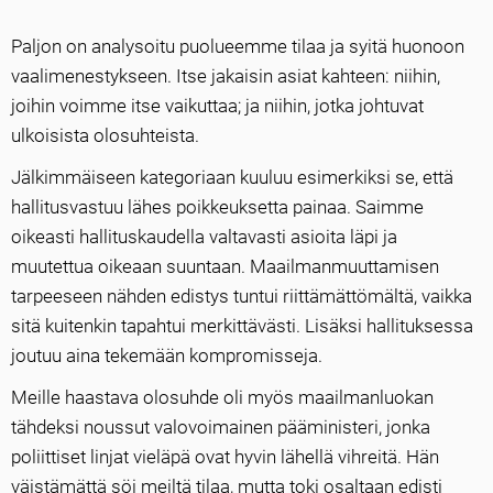
Paljon on analysoitu puolueemme tilaa ja syitä huonoon
vaalimenestykseen. Itse jakaisin asiat kahteen: niihin,
joihin voimme itse vaikuttaa; ja niihin, jotka johtuvat
ulkoisista olosuhteista.
Jälkimmäiseen kategoriaan kuuluu esimerkiksi se, että
hallitusvastuu lähes poikkeuksetta painaa. Saimme
oikeasti hallituskaudella valtavasti asioita läpi ja
muutettua oikeaan suuntaan. Maailmanmuuttamisen
tarpeeseen nähden edistys tuntui riittämättömältä, vaikka
sitä kuitenkin tapahtui merkittävästi. Lisäksi hallituksessa
joutuu aina tekemään kompromisseja.
Meille haastava olosuhde oli myös maailmanluokan
tähdeksi noussut valovoimainen pääministeri, jonka
poliittiset linjat vieläpä ovat hyvin lähellä vihreitä. Hän
väistämättä söi meiltä tilaa, mutta toki osaltaan edisti