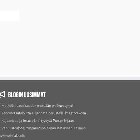
Blogin uusimmat
Matkalla tulevaisuuden metsään on ilmestynyt!
Tehometsätaloutta ei kannata perustella ilmastotekona
Kajaanissa ja Imatralla ei tyydytä Purran linjaan
Valtuustoaloite: Ympäristöohjelman laatiminen Kainuun
hyvinvointialueelle