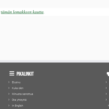
tämän lomakkeen kautta
e
.
Pikalinkit
Etusivu
Kuka olen
Minusta sanottua
Ota yhteyttä
In English