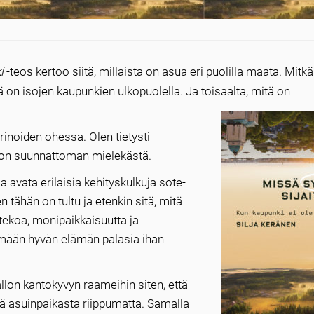
i
-teos kertoo siitä, millaista on asua eri puolilla maata. Mitkä 
ä on isojen kaupunkien ulkopuolella. Ja toisaalta, mitä on
rinoiden ohessa. Olen tietysti
se on suunnattoman mielekästä.
aa avata erilaisia kehityskulkuja sote-
 tähän on tultu ja etenkin sitä, mitä
tekoa, monipaikkaisuutta ja
simään hyvän elämän palasia ihan
lon kantokyvyn raameihin siten, että
 asuinpaikasta riippumatta. Samalla