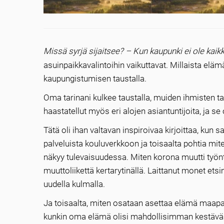
Missä syrjä sijaitsee? – Kun kaupunki ei ole kaikk
asuinpaikkavalintoihin vaikuttavat. Millaista eläm
kaupungistumisen taustalla.
Oma tarinani kulkee taustalla, muiden ihmisten ta
haastatellut myös eri alojen asiantuntijoita, ja 
Tätä oli ihan valtavan inspiroivaa kirjoittaa, kun s
palveluista kouluverkkoon ja toisaalta pohtia miten
näkyy tulevaisuudessa. Miten korona muutti työn
muuttoliikettä kertarytinällä. Laittanut monet et
uudella kulmalla.
Ja toisaalta, miten osataan asettaa elämä maapal
kunkin oma elämä olisi mahdollisimman kestävää