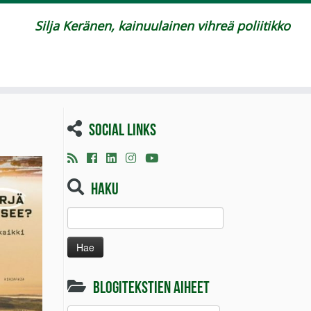
Silja Keränen, kainuulainen vihreä poliitikko
Social links
Haku
Haku:
Blogitekstien aiheet