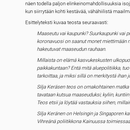
näen todella paljon elinkeinomahdollisuuksia iso
kun siirrytään kohti kestävää, vähähiilistä maailm
Esittelyteksti kuvaa teosta seuraavasti:
Maaseutu vai kaupunki? Suurkaupunki vai pikk
koronavuosi on saanut monet miettimään myö
hakeutuvat maaseudun rauhaan.
Millaista on elämä kasvukeskusten ulkopu
paikkakuntaan? Entä mitä aluepolitiikka, tu
tarkoittaa, ja miksi sillä on merkitystä ihan j
Silja Keräsen teos on omakohtainen matka 
tavataan kutsua maaseuduksi; kyliin, kuntiin
Teos etsii ja löytää vastauksia siihen, mill
Silja Keränen on Helsingin ja Singaporen kau
Vihreänä poliitikkona Kainuussa toimiessaa