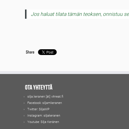
Jos haluat tilata tämän teoksen, onnistuu s
Ota yhteyttä
silja.keranen [ät] vihreat.fi
Facebook:
siljamkeranen
Twitter:
SiljaMP
Instagram:
siljakeranen
Youtube:
Silja Keränen