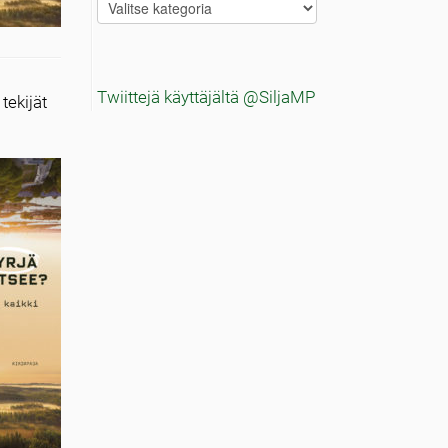
Blogitekstien
aiheet
Twiittejä käyttäjältä @SiljaMP
tekijät