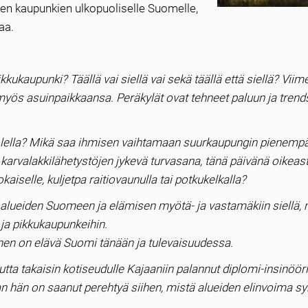
jen kaupunkien ulkopuoliselle Suomelle,
aa.
ukaupunki? Täällä vai siellä vai sekä täällä että siellä? Viim
s asuinpaikkaansa. Peräkylät ovat tehneet paluun ja trends
olella? Mikä saa ihmisen vaihtamaan suurkaupungin pienemp
o karvalakkilähetystöjen jykevä turvasana, tänä päivänä oikeas
okaiselle, kuljetpa raitiovaunulla tai potkukelkalla?
alueiden Suomeen ja elämisen myötä- ja vastamäkiin siellä, 
 ja pikkukaupunkeihin.
ainen on elävä Suomi tänään ja tulevaisuudessa.
tta takaisin kotiseudulle Kajaaniin palannut diplomi-insinööri
n hän on saanut perehtyä siihen, mistä alueiden elinvoima sy