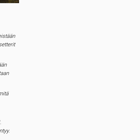
eistään
etterit
ään
taan
mitä
.
ntyy.