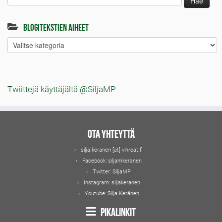
Blogitekstien aiheet
Blogitekstien
aiheet
Twiittejä käyttäjältä @SiljaMP
Ota yhteyttä
silja.keranen [ät] vihreat.fi
Facebook:
siljamkeranen
Twitter:
SiljaMP
Instagram:
siljakeranen
Youtube:
Silja Keränen
Pikalinkit