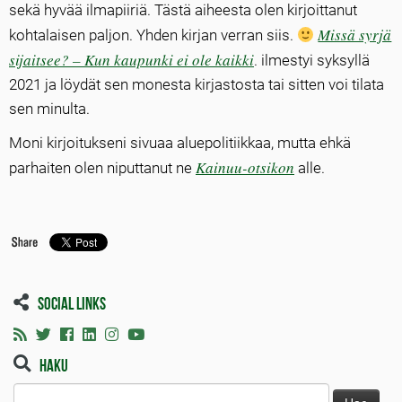
sekä hyvää ilmapiiriä. Tästä aiheesta olen kirjoittanut
Missä syrjä
kohtalaisen paljon. Yhden kirjan verran siis.
sijaitsee? – Kun kaupunki ei ole kaikki
. ilmestyi syksyllä
2021 ja löydät sen monesta kirjastosta tai sitten voi tilata
sen minulta.
Moni kirjoitukseni sivuaa aluepolitiikkaa, mutta ehkä
Kainuu-otsikon
parhaiten olen niputtanut ne
alle.
Social links
Haku
Haku: