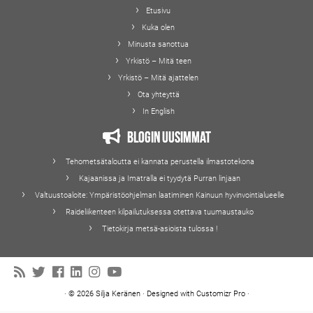
Etusivu
Kuka olen
Minusta sanottua
Yrkistö – Mitä teen
Yrkistö – Mitä ajattelen
Ota yhteyttä
In English
Blogin uusimmat
Tehometsätaloutta ei kannata perustella ilmastotekona
Kajaanissa ja Imatralla ei tyydytä Purran linjaan
Valtuustoaloite: Ympäristöohjelman laatiminen Kainuun hyvinvointialueelle
Raideliikenteen kilpailutuksessa otettava tuumaustauko
Tietokirja metsä-asioista tulossa !
·
© 2026
Silja Keränen
·
Designed with
Customizr Pro
·