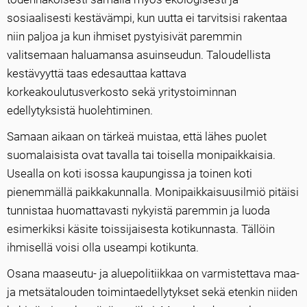
sosiaalisesti kestävämpi, kun uutta ei tarvitsisi rakentaa
niin paljoa ja kun ihmiset pystyisivät paremmin
valitsemaan haluamansa asuinseudun. Taloudellista
kestävyyttä taas edesauttaa kattava
korkeakoulutusverkosto sekä yritystoiminnan
edellytyksistä huolehtiminen.
Samaan aikaan on tärkeä muistaa, että lähes puolet
suomalaisista ovat tavalla tai toisella monipaikkaisia.
Usealla on koti isossa kaupungissa ja toinen koti
pienemmällä paikkakunnalla. Monipaikkaisuusilmiö pitäisi
tunnistaa huomattavasti nykyistä paremmin ja luoda
esimerkiksi käsite toissijaisesta kotikunnasta. Tällöin
ihmisellä voisi olla useampi kotikunta.
Osana maaseutu- ja aluepolitiikkaa on varmistettava maa-
ja metsätalouden toimintaedellytykset sekä etenkin niiden