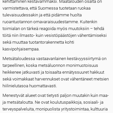
kehittäminen kestävämmäksi. Maatalouden osalta on
varmistettava, että Suomessa tuotetaan ruokaa
tulevaisuudessakin ja että pidämme huolta
ruoantuotannon omavaraisuudestamme. Kuitenkin
toimialan on tärkeä reagoida myös muutoksiin – tehdä
töitä niin ilmasto- kuin vesistöpäästöjen vähentämiseksi
sekä muuttaa tuotantorakennetta kohti
kasvipohjaisempaa.
Metsätaloudessa vastaavanlainen kestävyyssiirtymä on
tarpeellinen, koska metsäluonnon monimuotoisuus
heikkenee jatkuvasti ja toisaalta ennätyssuuret hakkuut
sekä voimakkaat harvennukset ovat vähentäneet metsien
hiilinielutasoa huomattavasti.
Menestyvät alueet ovat tietysti paljon muutakin kuin maa-
ja metsätaloutta. Ne ovat koulutuspaikkoja, sosiaali- ja
terveyspalveluita, monipuolista yritystoimintaa, kulttuuria