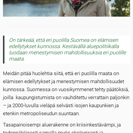
On tärkeää, että eri puolilla Suomea on elämisen
edellytykset kunnossa. Kestävällä aluepolitiikalla
luodaan menestymisen mahdollisuuksia eri puolille
maata.
Meidän pitää huolehtia siitä, että eri puolilla maata on
elämisen edellytykset ja menestymisen mahdollisuudet
kunnossa. Suomessa on vuosikymmenet tehty päätöksiä,
joilla kaupungistumista on vauhditettu verrattain paljonkin
– ja 2000-luvulla vieläpä selvästi isojen kaupunkien ja
etenkin metropoliseudun suuntaan.
Tasapainoisempi aluerakenne on kriisinkestävämpi, ja
todennäköisesti samalla myös ekologisesti ja