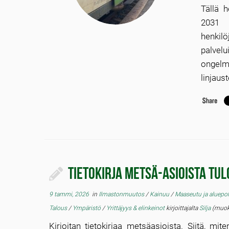
Tällä h
2031 
henkil
palvelu
ongelma
linjaus
Tietokirja metsä-asioista tul
9 tammi, 2026
in
Ilmastonmuutos
/
Kainuu
/
Maaseutu ja aluepol
Talous
/
Ympäristö
/
Yrittäjyys & elinkeinot
kirjoittajalta
Silja
(muoka
Kirjoitan tietokirjaa metsäasioista. Siitä, mi