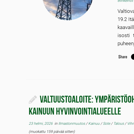
elinkeino
Valtiov
19.2 It
kaavail
isosti
puheenj
Valtuustoaloite: Ympäristöo
Kainuun hyvinvointialueelle
23 helmi, 2026
in
Ilmastonmuutos
/
Kainuu
/
Sote
/
Talous
/
Vihr
(muokattu 159 päivää sitten)