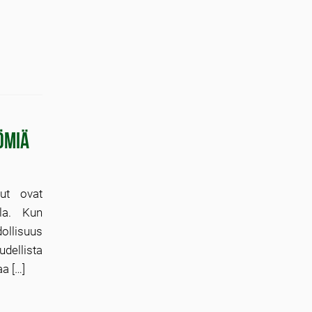
ömiä
uut ovat
lla. Kun
ollisuus
ellista
a […]