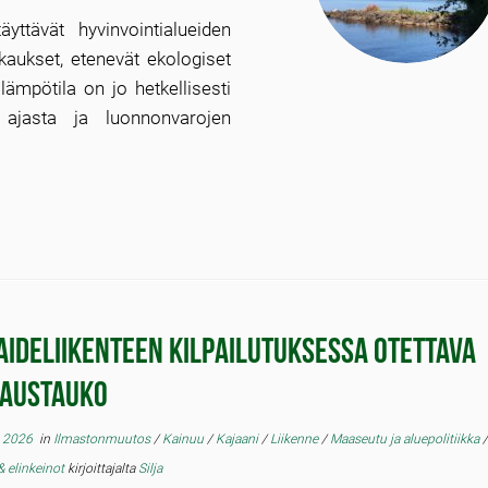
äyttävät hyvinvointialueiden
kkaukset, etenevät ekologiset
ilämpötila on jo hetkellisesti
a ajasta ja luonnonvarojen
aideliikenteen kilpailutuksessa otettava
austauko
 2026
in
Ilmastonmuutos
/
Kainuu
/
Kajaani
/
Liikenne
/
Maaseutu ja aluepolitiikka
 & elinkeinot
kirjoittajalta
Silja