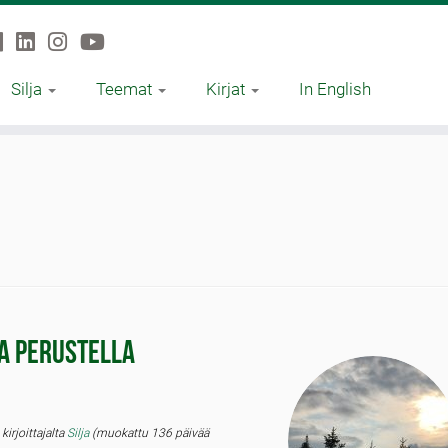
Silja
Teemat
Kirjat
In English
a perustella
ö
kirjoittajalta
Silja
(muokattu 136 päivää