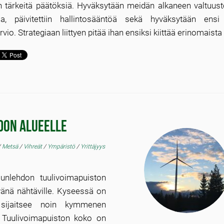
n tärkeitä päätöksiä. Hyväksytään meidän alkaneen valtuus
gia, päivitettiin hallintosääntöä sekä hyväksytään ens
rvio. Strategiaan liittyen pitää ihan ensiksi kiittää erinomaista 
don alueelle
/
Metsä
/
Vihreät
/
Ympäristö
/
Yrittäjyys
sunlehdon tuulivoimapuiston
ivänä nähtäville. Kyseessä on
a sijaitsee noin kymmenen
 Tuulivoimapuiston koko on