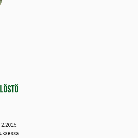
ilöstö
12.2025.
ouksessa