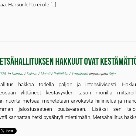
a. Harsunlehto ei ole […]
etsähallituksen hakkuut ovat kestämätt
2025
in
Kainuu
/
Kaleva
/
Metsä
/
Politiikka
/
Ympäristö
kirjoittajalta
Silja
allitus hakkaa todella paljon ja intensiivisesti. Hakk
dessaan ylittäneet kestävyyden tason monilla mittarei
n nuorta metsää, menetetään arvokasta hiilinielua ja mahd
mman jalostusasteen puutavaraan. Lisäksi sen taloud
yttä kannattaa hetki pysähtyä miettimään. Metsähallitus hakka