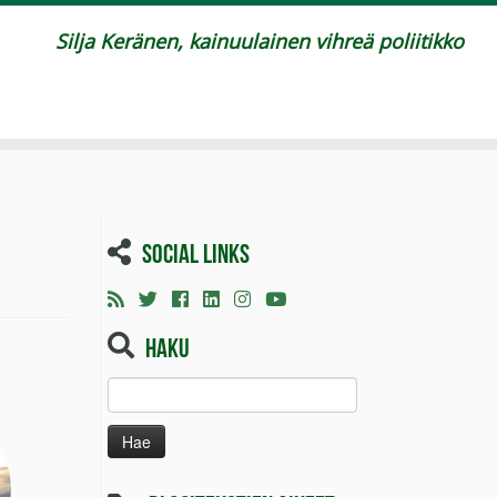
Silja Keränen, kainuulainen vihreä poliitikko
Social links
Haku
Haku: