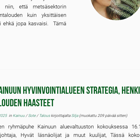
n niin, että metsäsektorin
talouden kuin yksittäisen
ai ehkä jopa kasvaisi. Tämä
ainuun hyvinvointialueen strategia, henk
alouden haasteet
 2025
in
Kainuu
/
Sote
/
Talous
kirjoittajalta
Silja
(muokattu 209 päivää sitten)
den ryhmäpuhe Kainuun aluevaltuuston kokouksessa 16.
johtaja, Hyvät läsnäolijat ja muut kuulijat, Tässä kok