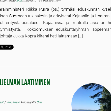
t
kirjoittajalta
Silja
(muokattu 159 päivää sitten)
arainministeri Riikka Purra (ps.) tyrmäsi eduskunnan kysel
äisen Suomeen tukipaketin ja erityisesti Kajaaniin ja Imatran
lut erityistalousalueet. Kajaanissa ja Imatralla asia on h
 tyrmistystä. Kokoomuksen eduskuntaryhmän lappeenran
ohtaja Jukka Kopra kiirehti heti laittamaan […]
hjelman laatiminen
eät
/
Ympäristö
kirjoittajalta
Silja