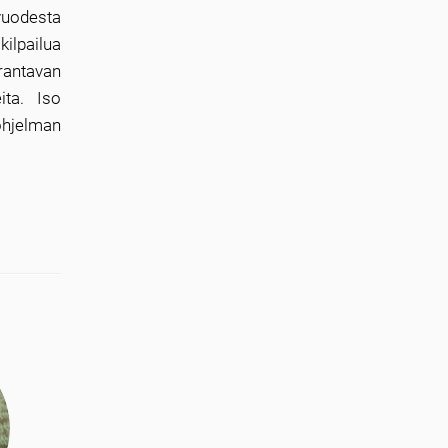
vuodesta
pailua
rantavan
eita. Iso
sohjelman