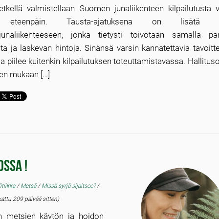
etkellä valmistellaan Suomen junaliikenteen kilpailutusta 
eteenpäin. Tausta-ajatuksena on lisätä kil
öjunaliikenteeseen, jonka tietysti toivotaan samalla pa
ita ja laskevan hintoja. Sinänsä varsin kannatettavia tavoitt
 piilee kuitenkin kilpailutuksen toteuttamistavassa. Hallitu
ten mukaan […]
ossa !
itiikka
/
Metsä
/
Missä syrjä sijaitsee?
/
ttu 209 päivää sitten)
ten metsien käytön ja hoidon