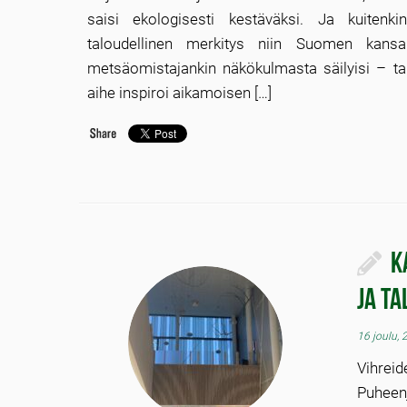
saisi ekologisesti kestäväksi. Ja kuitenki
taloudellinen merkitys niin Suomen kansan
metsäomistajankin näkökulmasta säilyisi – t
aihe inspiroi aikamoisen […]
K
ja t
16 joulu,
Vihrei
Puheen