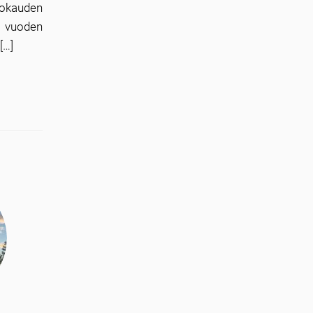
tokauden
i vuoden
[…]