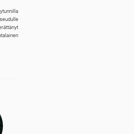
ytunnilla
 seudulle
erättänyt
talainen