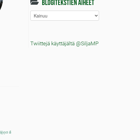
Blogitekstien aiheet
Blogitekstien
aiheet
Twiittejä käyttäjältä @SiljaMP
täjyys &