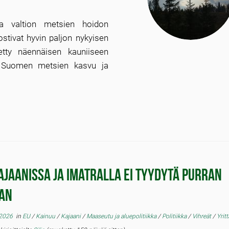
ea valtion metsien hoidon
ostivat hyvin paljon nykyisen
etty näennäisen kauniiseen
tä Suomen metsien kasvu ja
ajaanissa ja Imatralla ei tyydytä Purran
aan
 2026
in
EU
/
Kainuu
/
Kajaani
/
Maaseutu ja aluepolitiikka
/
Politiikka
/
Vihreät
/
Yrit