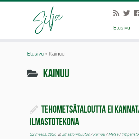
Etusivu
Etusivu
»
Kainuu
Kainuu
Tehometsätaloutta ei kannat
ilmastotekona
22 maalis, 2026
in
Ilmastonmuutos
/
Kainuu
/
Metsä
/
Ympärist