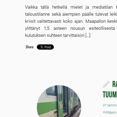
Vaikka tällä hetkellä mielet ja mediatilan t
taloustilanne sekä aiempien päälle tulevat lei
kriisit valitettavasti koko ajan. Maapallon kesk
ylittänyt 1,5 asteen nousun esiteollisest
kulutuksen suhteen tarvittaisiin […]
R
tuum
31 tammi,
Yrittäjyys