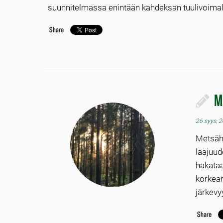
suunnitelmassa enintään kahdeksan tuulivoimala
M
26 syys, 
Metsäh
laajuu
hakataa
korkea
järkevy