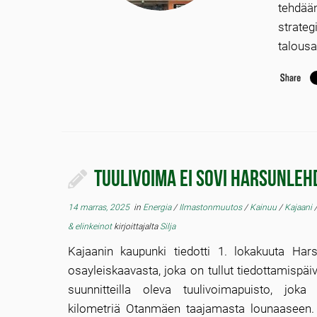
tehdää
strate
talousa
Tuulivoima ei sovi Harsunleh
14 marras, 2025
in
Energia
/
Ilmastonmuutos
/
Kainuu
/
Kajaani
& elinkeinot
kirjoittajalta
Silja
Kajaanin kaupunki tiedotti 1. lokakuuta Har
osayleiskaavasta, joka on tullut tiedottamispä
suunnitteilla oleva tuulivoimapuisto, jok
kilometriä Otanmäen taajamasta lounaaseen.