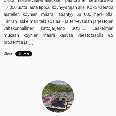
Orpon konservatiivihallituksen päätöksien seurauksena
17 000 uutta lasta tippuu köyhyysrajan alle. Koko väestöä
ajatellen köyhien määrä lisääntyy 68 000 henkilöllä.
Tämän laskelman teki sosiaali- ja terveysalan järjestöjen
valtakunnallinen kattojärjestö SOSTE. Laskelman
mukaan köyhien määrä kasvaa väestötasolla 9,2
prosenttia ja […]