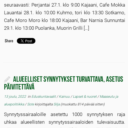
seuraavasti: Perjantai 27.1. klo 9:00 Kajaani, Cafe Mokka
Lauantai 28.1. klo 10:00 Kuhmo, tori klo 13:30 Sotkamo,
Cafe Moro Moro klo 18:00 Kajaani, Bar Narnia Sunnuntai
29.1. klo 13:00 Puolanka, Muorin Grilli […]
Alueelliset synnytykset turvattava, asetus
päivitettävä
13 joulu, 2022
in
Eduskuntavaalit
/
Kainuu
/
Lapset & nuoret
/
Maaseutu ja
aluepolitiikka
/
Sote
kirjoittajalta
Silja
(muokattu 814 päivää sitten)
Synnytyssairaaloille asetettu 1000 synnytyksen raja
uhkaa alueellisten synnytyssairaaloiden tulevaisuutta.