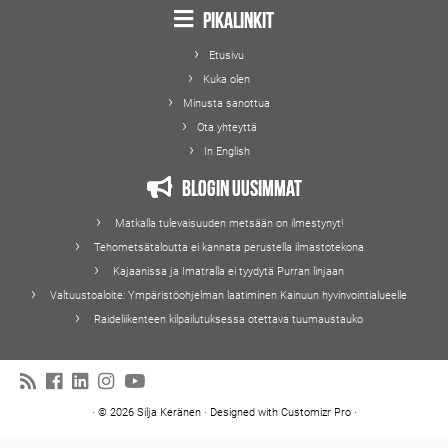
Pikalinkit
Etusivu
Kuka olen
Minusta sanottua
Ota yhteyttä
In English
Blogin uusimmat
Matkalla tulevaisuuden metsään on ilmestynyt!
Tehometsätaloutta ei kannata perustella ilmastotekona
Kajaanissa ja Imatralla ei tyydytä Purran linjaan
Valtuustoaloite: Ympäristöohjelman laatiminen Kainuun hyvinvointialueelle
Raideliikenteen kilpailutuksessa otettava tuumaustauko
·
© 2026
Silja Keränen
·
Designed with
Customizr Pro
·