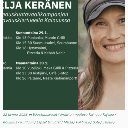
22 tammi, 2023
in
Eduskuntavaalit
/
Ilmastonmuutos
/
Kainuu
/
Kajaani
/
Koulutus
/
Kulttuuri
/
Lapset & nuoret
/
Metsä
/
Politiikka
/
Sote
/
Talous
/