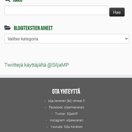
Haku:
Blogitekstien aiheet
Blogitekstien
aiheet
Twiittejä käyttäjältä @SiljaMP
Ota yhteyttä
silja.keranen [ät] vihreat.fi
Facebook:
siljamkeranen
Twitter:
SiljaMP
Instagram:
siljakeranen
Youtube:
Silja Keränen