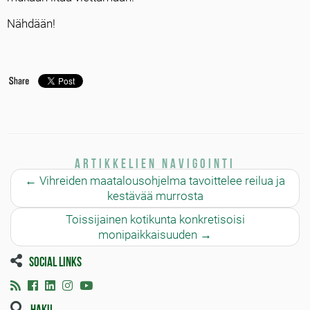
Nähdään!
Artikkelien navigointi
←
Vihreiden maatalousohjelma tavoittelee reilua ja
kestävää murrosta
Toissijainen kotikunta konkretisoisi
monipaikkaisuuden
→
Social links
Haku