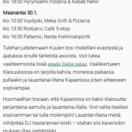
klo 18:00 Hyrynsalmi Pizzeria & Kebab Nehir
Maanantai 30.1.
klo 10:00 Vuolijoki, Meka Grilli & Pizzeria
klo 13:30 Ristijärvi, Café 5-stop
klo 16:00 Paltamo, Neste Kiehimänportti
Tulehan juttelemaan! Kuulen tosi mielelläni evästystä ja
ajatuksia sinulle tärkeistä asioista. Voit lukea
tämän linkin takaa
vaaliteemoista lisää
. Vaalikiertueen
tilaisuuksissa on tarjolla kahvia, monessa paikassa
pullaakin ja lauantanai-iltana Kajaanissa jotain aiheeseen
sopivampaa.
Huomaathan tosiaan, että Kajaanissa on kaksi tilaisuutta:
perjantaina aamulla ja lauantaina illalla. Voit valita itsellesi
sopivamman tai tulla molempiin! Lauantai-iltana meitä
viihdyttää DJ Vastarannan kiiski – otahan siis kaverisikin
mukaan iltaa viettämään.