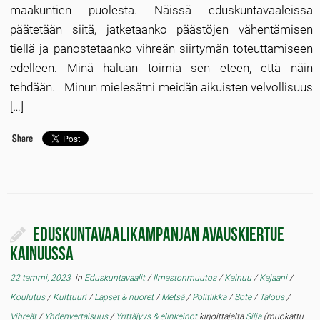
maakuntien puolesta. Näissä eduskuntavaaleissa
päätetään siitä, jatketaanko päästöjen vähentämisen
tiellä ja panostetaanko vihreän siirtymän toteuttamiseen
edelleen. Minä haluan toimia sen eteen, että näin
tehdään. Minun mielesätni meidän aikuisten velvollisuus
[…]
Eduskuntavaalikampanjan avauskiertue
Kainuussa
22 tammi, 2023
in
Eduskuntavaalit
/
Ilmastonmuutos
/
Kainuu
/
Kajaani
/
Koulutus
/
Kulttuuri
/
Lapset & nuoret
/
Metsä
/
Politiikka
/
Sote
/
Talous
/
Vihreät
/
Yhdenvertaisuus
/
Yrittäjyys & elinkeinot
kirjoittajalta
Silja
(muokattu