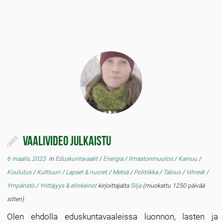
Vaalivideo julkaistu
6 maalis, 2023
in
Eduskuntavaalit
/
Energia
/
Ilmastonmuutos
/
Kainuu
/
Koulutus
/
Kulttuuri
/
Lapset & nuoret
/
Metsä
/
Politiikka
/
Talous
/
Vihreät
/
Ympäristö
/
Yrittäjyys & elinkeinot
kirjoittajalta
Silja
(muokattu 1250 päivää
sitten)
Olen ehdolla eduskuntavaaleissa luonnon, lasten ja