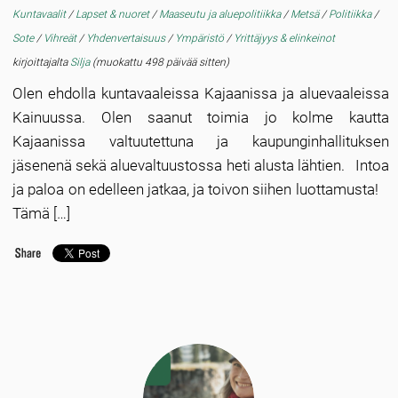
Kuntavaalit
/
Lapset & nuoret
/
Maaseutu ja aluepolitiikka
/
Metsä
/
Politiikka
/
Sote
/
Vihreät
/
Yhdenvertaisuus
/
Ympäristö
/
Yrittäjyys & elinkeinot
kirjoittajalta
Silja
(muokattu 498 päivää sitten)
Olen ehdolla kuntavaaleissa Kajaanissa ja aluevaaleissa
Kainuussa. Olen saanut toimia jo kolme kautta
Kajaanissa valtuutettuna ja kaupunginhallituksen
jäsenenä sekä aluevaltuustossa heti alusta lähtien. Intoa
ja paloa on edelleen jatkaa, ja toivon siihen luottamusta!
Tämä […]