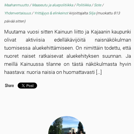
Maahanmuutto
/
Maaseutu ja aluepolitiikka
/
Politiikka
/
Sote
/
Yhdenvertaisuus
/
Yrittäjyys & elinkeinot
kirjoittajalta
Silja
(muokattu 813
päivää sitten)
Muutama vuosi sitten Kainuun liitto ja Kajaanin kaupunki
olivat aktiviisia edelläkävijöitä naisnäkökulman
tuomisessa aluekehittämiseen. On nimittäin todettu, että
nuoret naiset ratkaisevat aluekehityksen suunnan. Ja
meillä Kainuussa tilanne on tästä näkökulmasta hyvin
haastava: nuoria naisia on huomattavasti […]