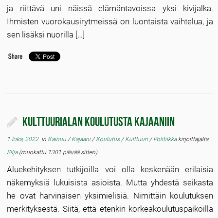
ja riittävä uni näissä elämäntavoissa yksi kivijalka.
Ihmisten vuorokausirytmeissä on luontaista vaihtelua, ja
sen lisäksi nuorilla […]
Kulttuurialan koulutusta Kajaaniin
1 loka, 2022
in
Kainuu
/
Kajaani
/
Koulutus
/
Kulttuuri
/
Politiikka
kirjoittajalta
Silja
(muokattu 1301 päivää sitten)
Aluekehityksen tutkijoilla voi olla keskenään erilaisia
näkemyksiä lukuisista asioista. Mutta yhdestä seikasta
he ovat harvinaisen yksimielisiä. Nimittäin koulutuksen
merkityksestä. Siitä, että etenkin korkeakoulutuspaikoilla