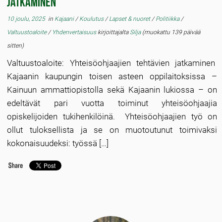
jatkaminen
10 joulu, 2025
in
Kajaani
/
Koulutus
/
Lapset & nuoret
/
Politiikka
/
Valtuustoaloite
/
Yhdenvertaisuus
kirjoittajalta
Silja
(muokattu 139 päivää
sitten)
Valtuustoaloite: Yhteisöohjaajien tehtävien jatkaminen
Kajaanin kaupungin toisen asteen oppilaitoksissa –
Kainuun ammattiopistolla sekä Kajaanin lukiossa – on
edeltävät pari vuotta toiminut yhteisöohjaajia
opiskelijoiden tukihenkilöinä. Yhteisöohjaajien työ on
ollut tuloksellista ja se on muotoutunut toimivaksi
kokonaisuudeksi: työssä […]