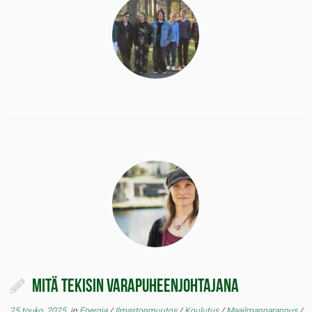
Mitä tekisin varapuheenjohtajana
25 touko, 2025
in
Energia
/
Ilmastonmuutos
/
Koulutus
/
Maailmanparannus
/