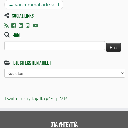
←
Vanhemmat artikkelit
Social links
Haku
Haku:
Blogitekstien aiheet
Blogitekstien
aiheet
Twiittejä käyttäjältä @SiljaMP
Ota yhteyttä