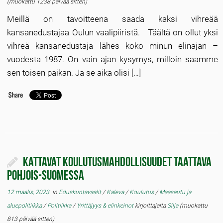
(muokattu 1238 päivää sitten)
Meillä on tavoitteena saada kaksi vihreää
kansanedustajaa Oulun vaalipiiristä. Täältä on ollut yksi
vihreä kansanedustaja lähes koko minun elinajan –
vuodesta 1987. On vain ajan kysymys, milloin saamme
sen toisen paikan. Ja se aika olisi […]
Kattavat koulutusmahdollisuudet taattava
Pohjois-Suomessa
12 maalis, 2023
in
Eduskuntavaalit
/
Kaleva
/
Koulutus
/
Maaseutu ja
aluepolitiikka
/
Politiikka
/
Yrittäjyys & elinkeinot
kirjoittajalta
Silja
(muokattu
813 päivää sitten)