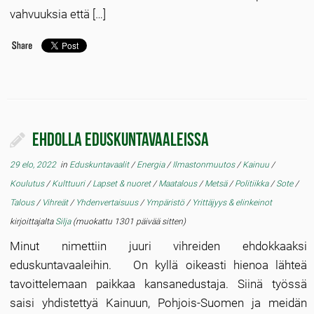
vahvuuksia että […]
Ehdolla eduskuntavaaleissa
29 elo, 2022
in
Eduskuntavaalit
/
Energia
/
Ilmastonmuutos
/
Kainuu
/
Koulutus
/
Kulttuuri
/
Lapset & nuoret
/
Maatalous
/
Metsä
/
Politiikka
/
Sote
/
Talous
/
Vihreät
/
Yhdenvertaisuus
/
Ympäristö
/
Yrittäjyys & elinkeinot
kirjoittajalta
Silja
(muokattu 1301 päivää sitten)
Minut nimettiin juuri vihreiden ehdokkaaksi
eduskuntavaaleihin. On kyllä oikeasti hienoa lähteä
tavoittelemaan paikkaa kansanedustaja. Siinä työssä
saisi yhdistettyä Kainuun, Pohjois-Suomen ja meidän