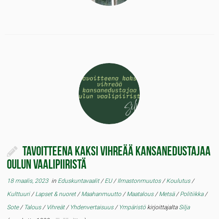
Tavoitteena kaksi vihreää kansanedustajaa
Oulun vaalipiiristä
18 maalis, 2023
in
Eduskuntavaalit
/
EU
/
Ilmastonmuutos
/
Koulutus
/
Kulttuuri
/
Lapset & nuoret
/
Maahanmuutto
/
Maatalous
/
Metsä
/
Politiikka
/
Sote
/
Talous
/
Vihreät
/
Yhdenvertaisuus
/
Ympäristö
kirjoittajalta
Silja