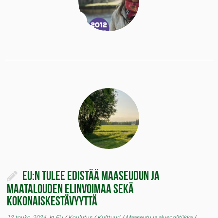
EU:n tulee edistää maaseudun ja
maatalouden elinvoimaa sekä
kokonaiskestävyyttä
12 touko, 2024
in
EU
/
Koulutus
/
Kulttuuri
/
Maaseutu ja aluepolitiikka
/