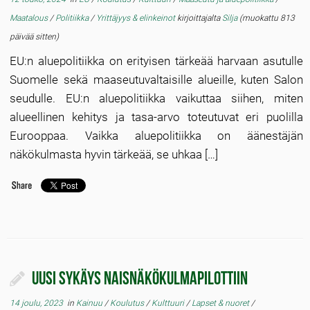
Maatalous
/
Politiikka
/
Yrittäjyys & elinkeinot
kirjoittajalta
Silja
(muokattu 813
päivää sitten)
EU:n aluepolitiikka on erityisen tärkeää harvaan asutulle
Suomelle sekä maaseutuvaltaisille alueille, kuten Salon
seudulle. EU:n aluepolitiikka vaikuttaa siihen, miten
alueellinen kehitys ja tasa-arvo toteutuvat eri puolilla
Eurooppaa. Vaikka aluepolitiikka on äänestäjän
näkökulmasta hyvin tärkeää, se uhkaa […]
Uusi sykäys naisnäkökulmapilottiin
14 joulu, 2023
in
Kainuu
/
Koulutus
/
Kulttuuri
/
Lapset & nuoret
/