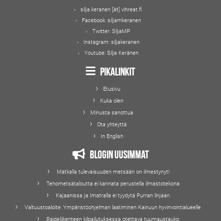
silja.keranen [ät] vihreat.fi
Facebook:
siljamkeranen
Twitter:
SiljaMP
Instagram:
siljakeranen
Youtube:
Silja Keränen
Pikalinkit
Etusivu
Kuka olen
Minusta sanottua
Ota yhteyttä
In English
Blogin uusimmat
Matkalla tulevaisuuden metsään on ilmestynyt!
Tehometsätaloutta ei kannata perustella ilmastotekona
Kajaanissa ja Imatralla ei tyydytä Purran linjaan
Valtuustoaloite: Ympäristöohjelman laatiminen Kainuun hyvinvointialueelle
Raideliikenteen kilpailutuksessa otettava tuumaustauko