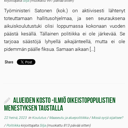
kirjoittajalta
Silja
(muokattu 991 päivää sitten)
Työministeri Satonen (kok.) on aktiivisesti lähtenyt
toteuttamaan hallitusohjelmaa, ja sen seurauksena
aikuiskoulutustuki olisi loppumassa kokonaan vuoden
päästä kesällä. Tällainen politiikka ei ole järkevää. Se
tarjoaa säästöjä lyhyellä aikajänteellä, mutta ei ole
pidemmän päälle fiksua. Samaan aikaan […]
Alueiden kosto -ilmiö oikeistopopulistien
menestyksen taustalla
22 heinä, 2023
in
Koulutus
/
Maaseutu ja aluepolitiikka
/
Missä syrjä sijaitsee?
/
Politiikka
kirjoittajalta
Silja
(muokattu 813 päivää sitten)