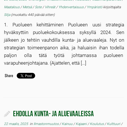
Maatalous
/
Metsä
/
Sote
/
Vihreät
/
Yhdenvertaisuus
/
Ympäristö
kirjoittajalta
Silja
(muokattu 440 päivää sitten)
1. Puolueen kehittäminen Puolueen uusi strategia
hyväksyttiin puoluekokouksessa syksyllä 2024. Sen
jälkeen jo tehtiin vauhdilla kunta- ja aluevaaleja. Nyt on
strategian toimeenpanon aika, ja haluaisin ihan todella
paljon olla tätä työtä johtamassa puolueen
varapuheenjohtajana. (Ajattelen, että […]
Ehdolla kunta- ja aluevaaleissa
22 maalis, 2025
in
Ilmastonmuutos
/
Kainuu
/
Kajaani
/
Koulutus
/
Kulttuuri
/