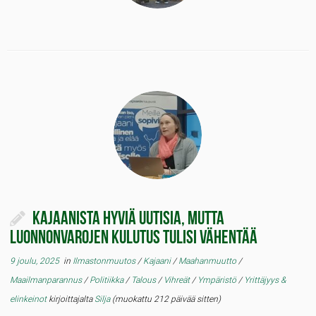
Kajaanista hyviä uutisia, mutta
luonnonvarojen kulutus tulisi vähentää
9 joulu, 2025
in
Ilmastonmuutos
/
Kajaani
/
Maahanmuutto
/
Maailmanparannus
/
Politiikka
/
Talous
/
Vihreät
/
Ympäristö
/
Yrittäjyys &
elinkeinot
kirjoittajalta
Silja
(muokattu 212 päivää sitten)