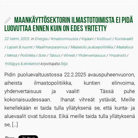
Maankäyttösektorin ilmastotoimista ei pidä
luovuttaa ennen kuin on edes yritetty
22 helmi, 2025
in
Energia
/
Ilmastonmuutos
/
Kajaani
/
Kulttuuri
/
Kuntavaalit
/
Lapset & nuoret
/
Maailmanparannus
/
Maaseutu ja aluepolitiikka
/
Maatalous
/
Metsä
/
Politiikka
/
Sote
/
Talous
/
Vihreät
/
Yhdenvertaisuus
/
Ympäristö
/
Yrittäjyys & elinkeinot
kirjoittajalta
Silja
Pidin puoluevaltuustossa 22.2.2025 avauspuheenvuoron,
aiheista ilmastopolitiikka, kuntien elinvoima,
yhdenvertaisuus ja vaalit! Tässä puhe
kokonaisuudessaan. Ihanat vihreät ystävät, Meille
kenellekään ei taida tulla yllätyksenä se, että kunta- ja
aluevaalit ovat tulossa. Eikä meille taida tulla yllätyksenä
se, […]