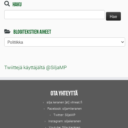
Haku
Haku:
Blogitekstien aiheet
Blogitekstien
aiheet
Twiittejä käyttäjältä @SiljaMP
Ota yhteyttä
silja.keranen [ät] vihreat.fi
Facebook:
siljamkeranen
Twitter:
SiljaMP
Instagram:
siljakeranen
Youtube:
Silja Keränen