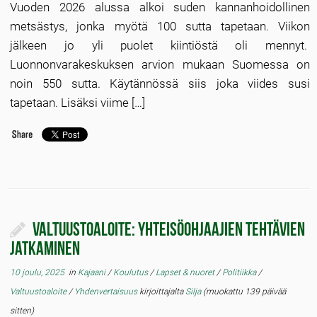
Vuoden 2026 alussa alkoi suden kannanhoidollinen
metsästys, jonka myötä 100 sutta tapetaan. Viikon
jälkeen jo yli puolet kiintiöstä oli mennyt.
Luonnonvarakeskuksen arvion mukaan Suomessa on
noin 550 sutta. Käytännössä siis joka viides susi
tapetaan. Lisäksi viime […]
Valtuustoaloite: Yhteisöohjaajien tehtävien
jatkaminen
10 joulu, 2025
in
Kajaani
/
Koulutus
/
Lapset & nuoret
/
Politiikka
/
Valtuustoaloite
/
Yhdenvertaisuus
kirjoittajalta
Silja
(muokattu 139 päivää
sitten)