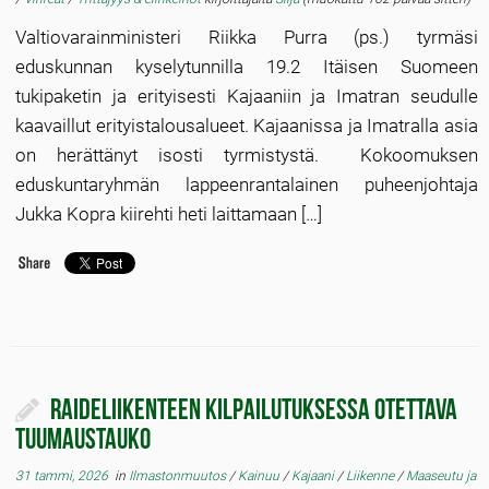
Valtiovarainministeri Riikka Purra (ps.) tyrmäsi
eduskunnan kyselytunnilla 19.2 Itäisen Suomeen
tukipaketin ja erityisesti Kajaaniin ja Imatran seudulle
kaavaillut erityistalousalueet. Kajaanissa ja Imatralla asia
on herättänyt isosti tyrmistystä. Kokoomuksen
eduskuntaryhmän lappeenrantalainen puheenjohtaja
Jukka Kopra kiirehti heti laittamaan […]
Raideliikenteen kilpailutuksessa otettava
tuumaustauko
31 tammi, 2026
in
Ilmastonmuutos
/
Kainuu
/
Kajaani
/
Liikenne
/
Maaseutu ja