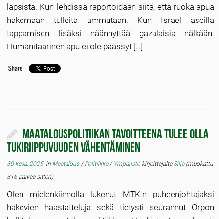
lapsista. Kun lehdissä raportoidaan siitä, että ruoka-apua
hakemaan tulleita ammutaan. Kun Israel aseilla
tappamisen lisäksi näännyttää gazalaisia nälkään.
Humanitaarinen apu ei ole päässyt […]
Maatalouspolitiikan tavoitteena tulee olla
tukiriippuvuuden vähentäminen
30 kesä, 2025
in
Maatalous
/
Politiikka
/
Ympäristö
kirjoittajalta
Silja
(muokattu
316 päivää sitten)
Olen mielenkiinnolla lukenut MTK:n puheenjohtajaksi
hakevien haastatteluja sekä tietysti seurannut Orpon