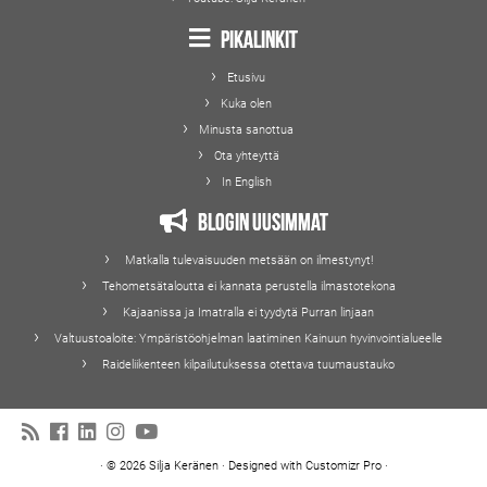
Pikalinkit
Etusivu
Kuka olen
Minusta sanottua
Ota yhteyttä
In English
Blogin uusimmat
Matkalla tulevaisuuden metsään on ilmestynyt!
Tehometsätaloutta ei kannata perustella ilmastotekona
Kajaanissa ja Imatralla ei tyydytä Purran linjaan
Valtuustoaloite: Ympäristöohjelman laatiminen Kainuun hyvinvointialueelle
Raideliikenteen kilpailutuksessa otettava tuumaustauko
·
© 2026
Silja Keränen
·
Designed with
Customizr Pro
·