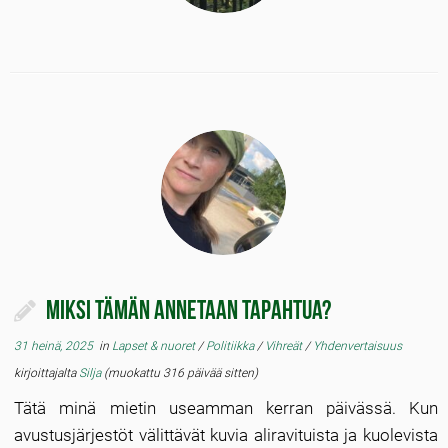
Miksi tämän annetaan tapahtua?
31 heinä, 2025
in
Lapset & nuoret
/
Politiikka
/
Vihreät
/
Yhdenvertaisuus
kirjoittajalta
Silja
(muokattu 316 päivää sitten)
Tätä minä mietin useamman kerran päivässä. Kun
avustusjärjestöt välittävät kuvia aliravituista ja kuolevista