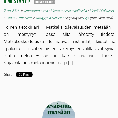
ilmestynyt!
Recently updated !
7 elo, 2026
in
Ilmastonmuutos
/
Maaseutu ja aluepolitiikka
/
Metsä
/
Politiikka
/
Talous
/
Ympäristö
/
Yrittäjyys & elinkeinot
kirjoittajalta
Silja
(muokattu eilen)
Toinen tietokirjani – Matkalla tulevaisuuden metsään –
on ilmestynyt! Tässä siitä lähetetty tiedote:
Metsäkeskustelussa törmäävät ristiriidat, kiistat ja
epäluulot. Juovat erilaisten näkemysten välillä ovat syviä,
mutta metsä – se on kaikille osallisille tärkeä.
Kajaanilainen metsänomistaja ja […]