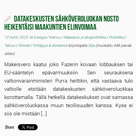
Datakeskusten sähköveroluokan nosto
heikentäisi maakuntien elinvoimaa
12 huhti, 2025
in
Energia
/
Kainuu
/
Maaseutu ja aluepolitiikka
/
Politiikka
/
Talous
/
Vihreät
/
Yrittäjyys & elinkeinot
kirjoittajalta
Silja
(muokattu 448 päivää
sitten)
Makeisvero kaatui joko Fazerin kovaan lobbauksen tai
EU-sääntelyn epävarmuuksiin. Sen seurauksena
valtionvarainministeri Purra heittikin, että vastaava tulo
valtiolle etsitään datakeskusten sähköveroluokkaa
korottamalla. Tällä hetkellä datakeskukset ovat samassa
sähköveroluokassa muun teollisuuden kanssa. Kyse ei
siis ole mistään […]