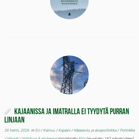
Kajaanissa ja Imatralla ei tyydytä Purran
linjaan
26 helmi, 2026
in
EU
/
Kainuu
/
Kajaani
/
Maaseutu ja aluepolitiikka
/
Politiikka
/
Vihreät
/
Yrittäjyys & elinkeinot
kirjoittajalta
Silja
(muokattu 162 päivää sitten)