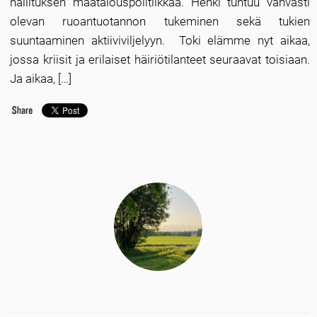
hallituksen maatalouspolitiikkaa. Henki tuntuu vahvasti
olevan ruoantuotannon tukeminen sekä tukien
suuntaaminen aktiiviviljelyyn. Toki elämme nyt aikaa,
jossa kriisit ja erilaiset häiriötilanteet seuraavat toisiaan.
Ja aikaa, […]