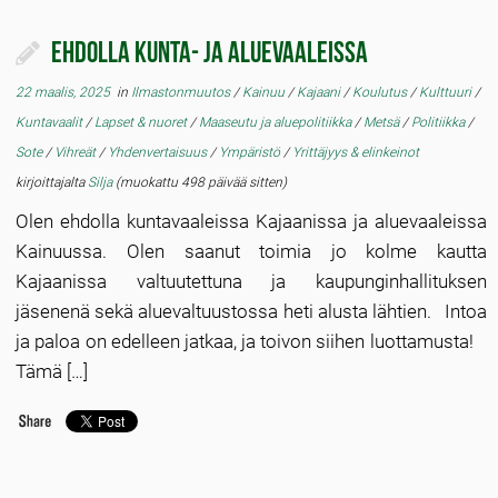
Ehdolla kunta- ja aluevaaleissa
22 maalis, 2025
in
Ilmastonmuutos
/
Kainuu
/
Kajaani
/
Koulutus
/
Kulttuuri
/
Kuntavaalit
/
Lapset & nuoret
/
Maaseutu ja aluepolitiikka
/
Metsä
/
Politiikka
/
Sote
/
Vihreät
/
Yhdenvertaisuus
/
Ympäristö
/
Yrittäjyys & elinkeinot
kirjoittajalta
Silja
(muokattu 498 päivää sitten)
Olen ehdolla kuntavaaleissa Kajaanissa ja aluevaaleissa
Kainuussa. Olen saanut toimia jo kolme kautta
Kajaanissa valtuutettuna ja kaupunginhallituksen
jäsenenä sekä aluevaltuustossa heti alusta lähtien. Intoa
ja paloa on edelleen jatkaa, ja toivon siihen luottamusta!
Tämä […]