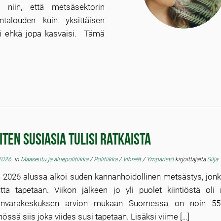
n niin, että metsäsektorin
talouden kuin yksittäisen
ai ehkä jopa kasvaisi. Tämä
iten susiasia tulisi ratkaista
2026
in
Maaseutu ja aluepolitiikka
/
Politiikka
/
Vihreät
/
Ympäristö
kirjoittajalta
Silja
 2026 alussa alkoi suden kannanhoidollinen metsästys, jon
tta tapetaan. Viikon jälkeen jo yli puolet kiintiöstä oli
nvarakeskuksen arvion mukaan Suomessa on noin 550
össä siis joka viides susi tapetaan. Lisäksi viime […]