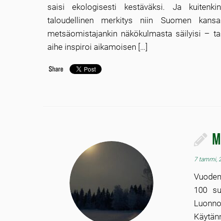
saisi ekologisesti kestäväksi. Ja kuitenki
taloudellinen merkitys niin Suomen kansan
metsäomistajankin näkökulmasta säilyisi – t
aihe inspiroi aikamoisen […]
M
7 tammi, 
Vuoden
100 su
Luonno
Käytänn