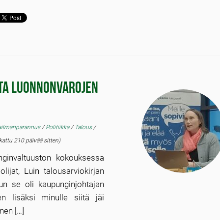
tta luonnonvarojen
ilmanparannus
/
Politiikka
/
Talous
/
ttu 210 päivää sitten)
nginvaltuuston kokouksessa
ijat, Luin talousarviokirjan
un se oli kaupunginjohtajan
en lisäksi minulle siitä jäi
nen […]