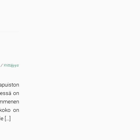
ö
/
Yrittäjyys
apuiston
seessä on
kymmenen
 koko on
e […]