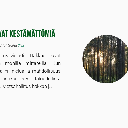
vat kestämättömiä
kirjoittajalta
Silja
ensiivisesti. Hakkuut ovat
n monilla mittareilla. Kun
 hiilinielua ja mahdollisuus
Lisäksi sen taloudellista
. Metsähallitus hakkaa […]