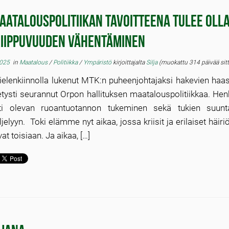
aatalouspolitiikan tavoitteena tulee oll
riippuvuuden vähentäminen
2025
in
Maatalous
/
Politiikka
/
Ympäristö
kirjoittajalta
Silja
(muokattu 314 päivää sit
elenkiinnolla lukenut MTK:n puheenjohtajaksi hakevien haas
etysti seurannut Orpon hallituksen maatalouspolitiikkaa. Hen
ti olevan ruoantuotannon tukeminen sekä tukien suun
iljelyyn. Toki elämme nyt aikaa, jossa kriisit ja erilaiset häiriö
at toisiaan. Ja aikaa, […]