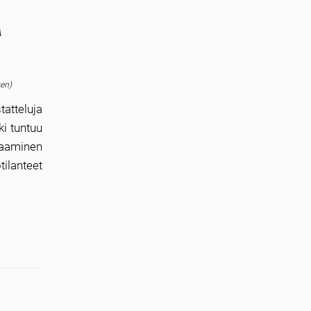
a
ten)
tatteluja
ki tuntuu
taaminen
tilanteet