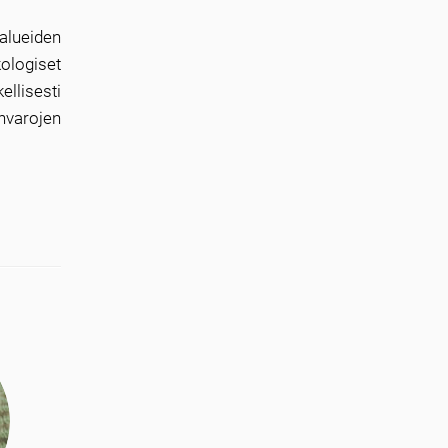
alueiden
kologiset
ellisesti
nvarojen