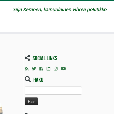
Silja Keränen, kainuulainen vihreä poliitikko
Social links
Haku
Haku: