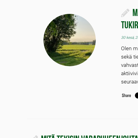
M
tuki
30 kesä, 
Olen mi
sekä ti
vahvas
aktiiviv
seuraav