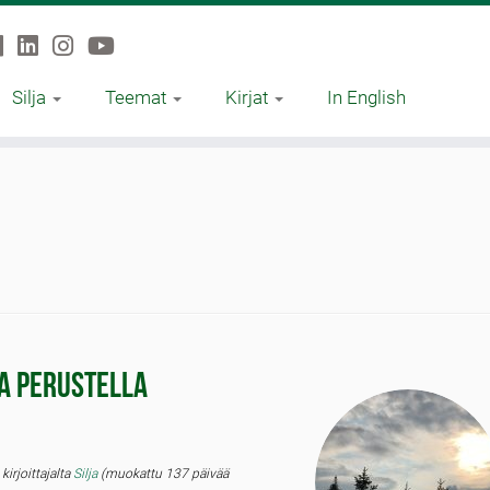
Silja
Teemat
Kirjat
In English
a perustella
ö
kirjoittajalta
Silja
(muokattu 137 päivää