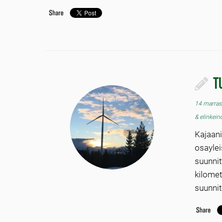
T
14 marras
& elinkein
Kajaan
osaylei
suunni
kilome
suunnit