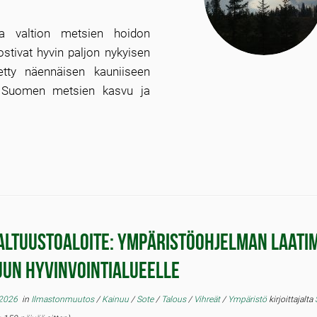
ea valtion metsien hoidon
ostivat hyvin paljon nykyisen
etty näennäisen kauniiseen
tä Suomen metsien kasvu ja
altuustoaloite: Ympäristöohjelman laati
uun hyvinvointialueelle
 2026
in
Ilmastonmuutos
/
Kainuu
/
Sote
/
Talous
/
Vihreät
/
Ympäristö
kirjoittajalta