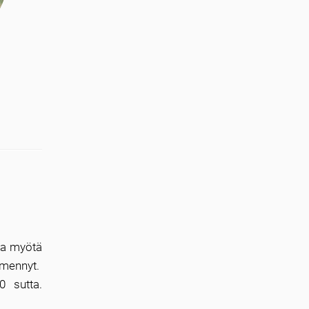
ka myötä
 mennyt.
 sutta.