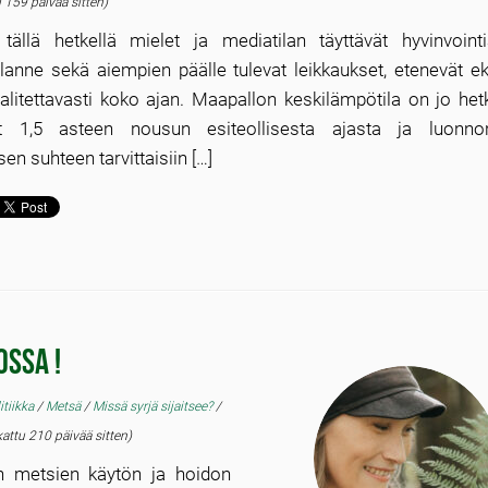
 159 päivää sitten)
tällä hetkellä mielet ja mediatilan täyttävät hyvinvointi
ilanne sekä aiempien päälle tulevat leikkaukset, etenevät e
 valitettavasti koko ajan. Maapallon keskilämpötila on jo hetk
nyt 1,5 asteen nousun esiteollisesta ajasta ja luonno
sen suhteen tarvittaisiin […]
ossa !
itiikka
/
Metsä
/
Missä syrjä sijaitsee?
/
ttu 210 päivää sitten)
ten metsien käytön ja hoidon