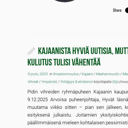
Kajaanista hyviä uutisia, mu
kulutus tulisi vähentää
9 joulu, 2025
in
Ilmastonmuutos
/
Kajaani
/
Maahanmuutto
/
Maa
Vihreät
/
Ympäristö
/
Yrittäjyys & elinkeinot
kirjoittajalta
Silja
(muoka
Pidin vihreiden ryhmäpuheen Kajaanin kaupu
9.12.2025 Arvoisa puheenjohtaja, Hyvät läsnäol
muutama viikko sitten – pian sen jälkeen, k
esityksenä julkaistu. Joitamien yksityiskohti
päällimmäisenä mieleen kohtalaisen pessimisti