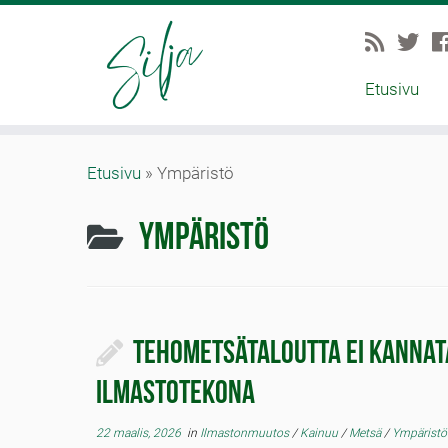
Etusivu
Etusivu
»
Ympäristö
Ympäristö
Tehometsätaloutta ei kannat
ilmastotekona
22 maalis, 2026
in
Ilmastonmuutos
/
Kainuu
/
Metsä
/
Ympärist