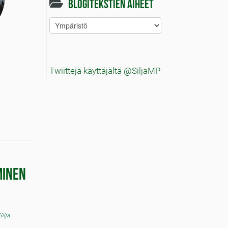
Blogitekstien aiheet
Blogitekstien
aiheet
Twiittejä käyttäjältä @SiljaMP
minen
Silja