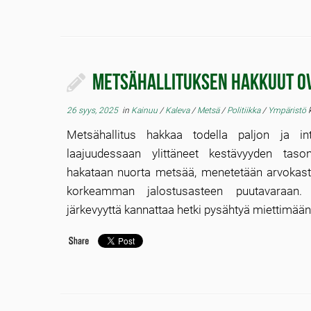
Metsähallituksen hakkuut o
26 syys, 2025
in
Kainuu
/
Kaleva
/
Metsä
/
Politiikka
/
Ympäristö
Metsähallitus hakkaa todella paljon ja int
laajuudessaan ylittäneet kestävyyden taso
hakataan nuorta metsää, menetetään arvokasta
korkeamman jalostusasteen puutavaraan. 
järkevyyttä kannattaa hetki pysähtyä miettimään