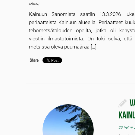
sitten)
Kainuun Sanomista saatiin 13.3.2026 luk
periaatteista Kainuun alueella. Periaatteet kuul
tehometsätalouden opeilta, jotka oli kehyst
viestiin ilmastotoimista. On toki selvä, et
metsissä oleva puumäärää […]
V
Kain
23 helmi,