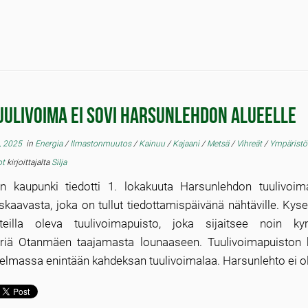
uulivoima ei sovi Harsunlehdon alueelle
, 2025
in
Energia
/
Ilmastonmuutos
/
Kainuu
/
Kajaani
/
Metsä
/
Vihreät
/
Ympärist
ot
kirjoittajalta
Silja
in kaupunki tiedotti 1. lokakuuta Harsunlehdon tuulivoim
skaavasta, joka on tullut tiedottamispäivänä nähtäville. Ky
tteilla oleva tuulivoimapuisto, joka sijaitsee noin 
triä Otanmäen taajamasta lounaaseen. Tuulivoimapuiston
elmassa enintään kahdeksan tuulivoimalaa. Harsunlehto ei ol