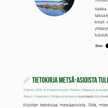
(muokattu
Vaikka 
taloust
kriisit
ylittä
kulutuk
Tietokirja metsä-asioista tul
9 tammi, 2026
in
Ilmastonmuutos
/
Kainuu
/
Maaseutu ja aluepol
Talous
/
Ympäristö
/
Yrittäjyys & elinkeinot
kirjoittajalta
Silja
(muoka
Kirjoitan tietokirjaa metsäasioista. Siitä, mi