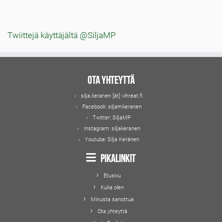
Twiittejä käyttäjältä @SiljaMP
Ota yhteyttä
silja.keranen [ät] vihreat.fi
Facebook:
siljamkeranen
Twitter:
SiljaMP
Instagram:
siljakeranen
Youtube:
Silja Keränen
Pikalinkit
Etusivu
Kuka olen
Minusta sanottua
Ota yhteyttä