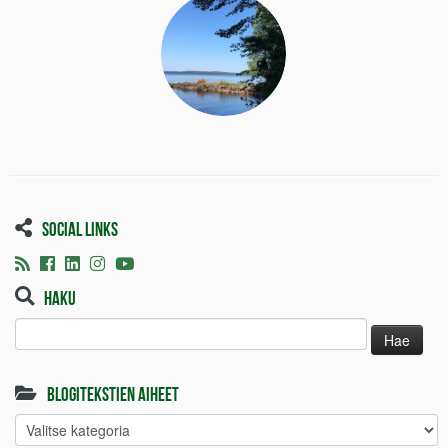
Social links
Haku
Haku:
Blogitekstien aiheet
Blogitekstien
aiheet