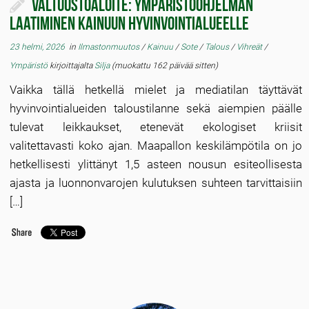
Valtuustoaloite: Ympäristöohjelman
laatiminen Kainuun hyvinvointialueelle
23 helmi, 2026
in
Ilmastonmuutos
/
Kainuu
/
Sote
/
Talous
/
Vihreät
/
Ympäristö
kirjoittajalta
Silja
(muokattu 162 päivää sitten)
Vaikka tällä hetkellä mielet ja mediatilan täyttävät
hyvinvointialueiden taloustilanne sekä aiempien päälle
tulevat leikkaukset, etenevät ekologiset kriisit
valitettavasti koko ajan. Maapallon keskilämpötila on jo
hetkellisesti ylittänyt 1,5 asteen nousun esiteollisesta
ajasta ja luonnonvarojen kulutuksen suhteen tarvittaisiin
[…]