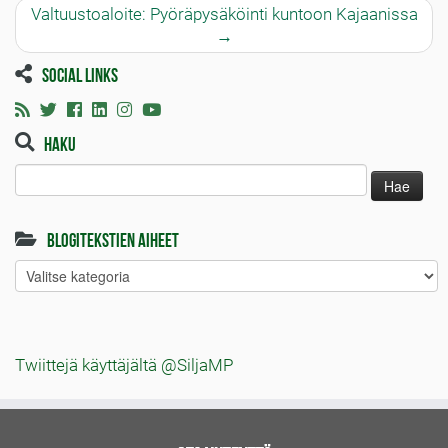
Valtuustoaloite: Pyöräpysäköinti kuntoon Kajaanissa
→
Social links
Haku
Haku:
Blogitekstien aiheet
Blogitekstien
aiheet
Twiittejä käyttäjältä @SiljaMP