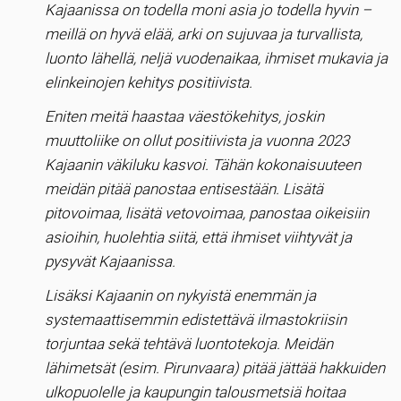
Kajaanissa on todella moni asia jo todella hyvin –
meillä on hyvä elää, arki on sujuvaa ja turvallista,
luonto lähellä, neljä vuodenaikaa, ihmiset mukavia ja
elinkeinojen kehitys positiivista.
Eniten meitä haastaa väestökehitys, joskin
muuttoliike on ollut positiivista ja vuonna 2023
Kajaanin väkiluku kasvoi. Tähän kokonaisuuteen
meidän pitää panostaa entisestään. Lisätä
pitovoimaa, lisätä vetovoimaa, panostaa oikeisiin
asioihin, huolehtia siitä, että ihmiset viihtyvät ja
pysyvät Kajaanissa.
Lisäksi Kajaanin on nykyistä enemmän ja
systemaattisemmin edistettävä ilmastokriisin
torjuntaa sekä tehtävä luontotekoja. Meidän
lähimetsät (esim. Pirunvaara) pitää jättää hakkuiden
ulkopuolelle ja kaupungin talousmetsiä hoitaa