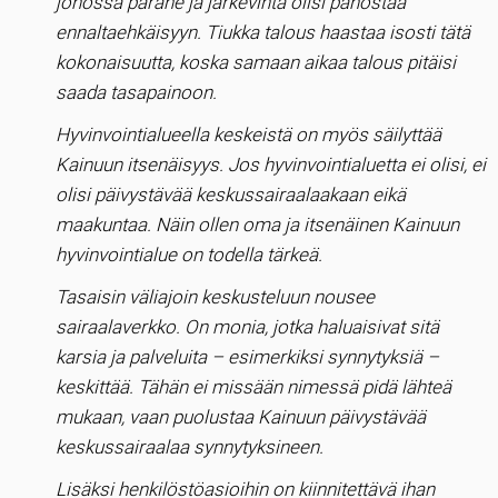
jonossa parane ja järkevintä olisi panostaa
ennaltaehkäisyyn. Tiukka talous haastaa isosti tätä
kokonaisuutta, koska samaan aikaa talous pitäisi
saada tasapainoon.
Hyvinvointialueella keskeistä on myös säilyttää
Kainuun itsenäisyys. Jos hyvinvointialuetta ei olisi, ei
olisi päivystävää keskussairaalaakaan eikä
maakuntaa. Näin ollen oma ja itsenäinen Kainuun
hyvinvointialue on todella tärkeä.
Tasaisin väliajoin keskusteluun nousee
sairaalaverkko. On monia, jotka haluaisivat sitä
karsia ja palveluita – esimerkiksi synnytyksiä –
keskittää. Tähän ei missään nimessä pidä lähteä
mukaan, vaan puolustaa Kainuun päivystävää
keskussairaalaa synnytyksineen.
Lisäksi henkilöstöasioihin on kiinnitettävä ihan