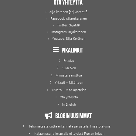
Ota yhteyttä
silja.keranen [ät] vihreat.fi
Facebook:
siljamkeranen
Twitter:
SiljaMP
Instagram:
siljakeranen
Youtube:
Silja Keränen
Pikalinkit
Etusivu
Kuka olen
Minusta sanottua
Yrkistö – Mitä teen
Yrkistö – Mitä ajattelen
Ota yhteyttä
In English
Blogin uusimmat
Tehometsätaloutta ei kannata perustella ilmastotekona
Kajaanissa ja Imatralla ei tyydytä Purran linjaan