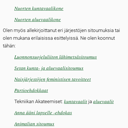
Nuorten kuntavaalikone
Nuorten aluevaalikone
Olen myös allekirjoittanut eri järjestöjen sitoumuksia tai
olen mukana erilaisissa esittelyissä. Ne olen koonnut
tähän:
Luonnonsuojeluliiton lähimetsäsitoumus
Setan kunta- ja aluevaalisitoumus
Naisjärjestöjen feministisen tavoitteet
Partioehdokkaat
kuntavaalit
aluevaalit
Tekniikan Akateemiset:
ja
Anna ääni lapselle -ehdokas
Animalian sitoumus