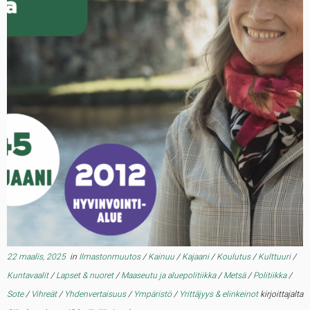
22 maalis, 2025
in
Ilmastonmuutos
/
Kainuu
/
Kajaani
/
Koulutus
/
Kulttuuri
/
Kuntavaalit
/
Lapset & nuoret
/
Maaseutu ja aluepolitiikka
/
Metsä
/
Politiikka
/
Sote
/
Vihreät
/
Yhdenvertaisuus
/
Ympäristö
/
Yrittäjyys & elinkeinot
kirjoittajalta