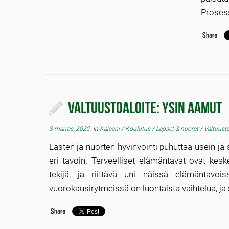
Prosess
Valtuustoaloite: Ysin aamut
8 marras, 2022
in
Kajaani
/
Koulutus
/
Lapset & nuoret
/
Valtuust
Lasten ja nuorten hyvinvointi puhuttaa usein ja
eri tavoin. Terveelliset elämäntavat ovat kesk
tekijä, ja riittävä uni näissä elämäntavois
vuorokausirytmeissä on luontaista vaihtelua, ja s