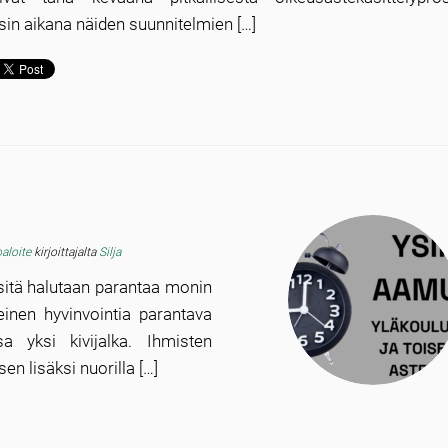
in aikana näiden suunnitelmien […]
oaloite
kirjoittajalta
Silja
 sitä halutaan parantaa monin
einen hyvinvointia parantava
sa yksi kivijalka. Ihmisten
en lisäksi nuorilla […]