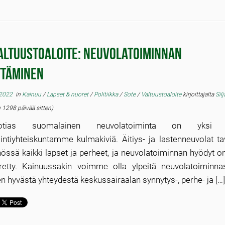
altuustoaloite: Neuvolatoiminnan
ttäminen
 2022
in
Kainuu
/
Lapset & nuoret
/
Politiikka
/
Sote
/
Valtuustoaloite
kirjoittajalta
Silj
 1298 päivää sitten)
uotias suomalainen neuvolatoiminta on yksi 
intiyhteiskuntamme kulmakiviä. Äitiys- ja lastenneuvolat ta
össä kaikki lapset ja perheet, ja neuvolatoiminnan hyödyt on
etty. Kainuussakin voimme olla ylpeitä neuvolatoiminn
n hyvästä yhteydestä keskussairaalan synnytys-, perhe- ja […