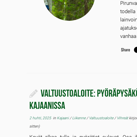
Pirunv
todella
lainvo
ajatuks
vanhaa 
Valtuustoaloite: Pyöräpysäk
Kajaanissa
2 huhti, 2025
in
Kajaani
/
Liikenne
/
Valtuustoaloite
/
Vihreät
kirjo
sitten)