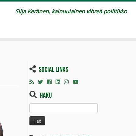
Silja Keränen, kainuulainen vihreä poliitikko
Social links
Haku
Haku: