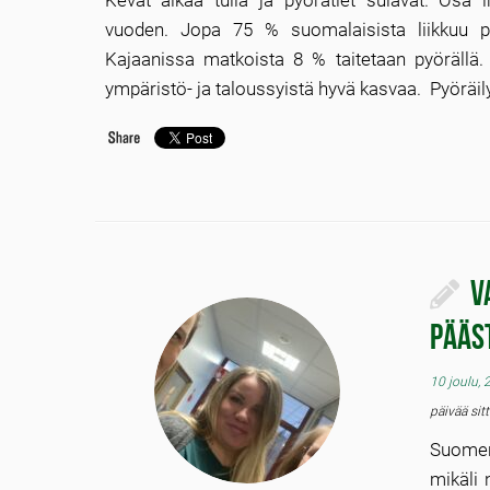
Kevät alkaa tulla ja pyörätiet sulavat. Osa i
vuoden. Jopa 75 % suomalaisista liikkuu py
Kajaanissa matkoista 8 % taitetaan pyörällä.
ympäristö- ja taloussyistä hyvä kasvaa. Pyöräily
V
pääs
10 joulu,
päivää sit
Suomen
mikäli 