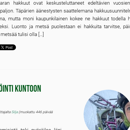
aaran hakkuut ovat keskusteluttaneet edeltävien vuosie
 paljon. Täpärien äänestysten saattelemana hakkuusuunnitel
ima, mutta moni kaupunkilainen kokee ne hakkuut todella 
eksi. Luonto ja metsä puolestaan ei hakkuita tarvitse, päi
metsää tulisi olla […]
öinti kuntoon
ittajalta
Silja
(muokattu 446 päivää