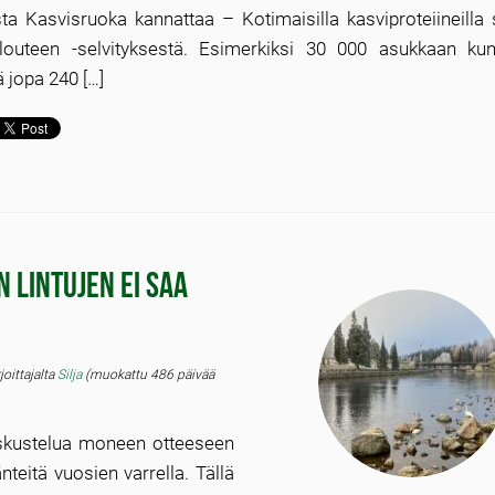
ta Kasvisruoka kannattaa – Kotimaisilla kasviproteiineilla
alouteen -selvityksestä. Esimerkiksi 30 000 asukkaan kun
 jopa 240 […]
 lintujen ei saa
rjoittajalta
Silja
(muokattu 486 päivää
keskustelua moneen otteeseen
änteitä vuosien varrella. Tällä