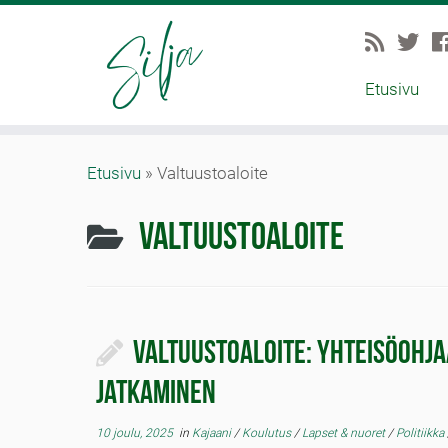
Etusivu
Etusivu
»
Valtuustoaloite
Valtuustoaloite
Valtuustoaloite: Yhteisöohja
jatkaminen
10 joulu, 2025
in
Kajaani
/
Koulutus
/
Lapset & nuoret
/
Politiikka