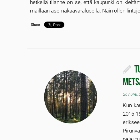
hetkellä tilanne on se, että kaupunki on kieltän
maillaan asemakaava-alueella. Näin ollen lintuje
T
mets
26 huhti,
Kun ka
2015-16
eriksee
Pirunv
palaut