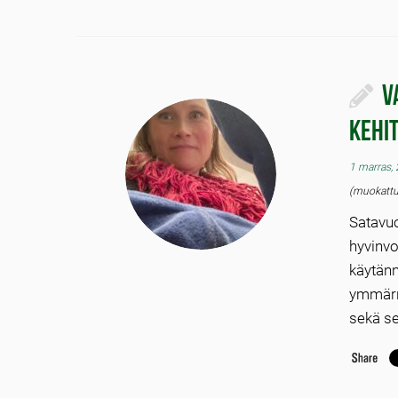
V
kehi
1 marras,
(muokattu
Satav
hyvinvo
käytänn
ymmärr
sekä se