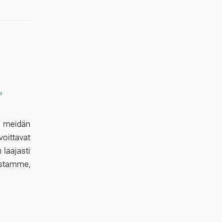
a
meidän
voittavat
 laajasti
astamme,
]