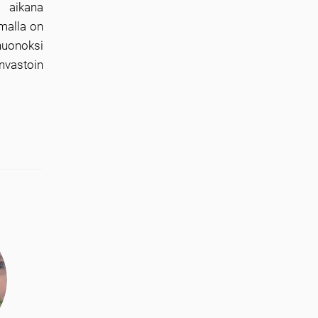
n aikana
malla on
huonoksi
nvastoin