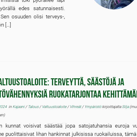
hmisistä toki pyöräilee läpi
örällä edes satunnaisesti.
 Sen osuuden olisi terveys-,
n […]
altuustoaloite: Terveyttä, säästöjä ja
tövähennyksiä ruokatarjontaa kehittämä
 2024
in
Kajaani
/
Talous
/
Valtuustoaloite
/
Vihreät
/
Ympäristö
kirjoittajalta
Silja
(muo
ten)
 kunnat voisivat säästää jopa satojatuhansia euroja v
ne puolittaisivat lihan hankinnat julkisissa ruokailuissa, tämä