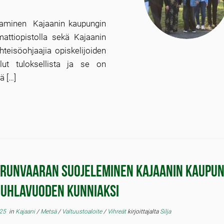
atkaminen Kajaanin kaupungin
attiopistolla sekä Kajaanin
hteisöohjaajia opiskelijoiden
lut tuloksellista ja se on
ä […]
irunvaaran suojeleminen Kajaanin kaupun
juhlavuoden kunniaksi
025
in
Kajaani
/
Metsä
/
Valtuustoaloite
/
Vihreät
kirjoittajalta
Silja