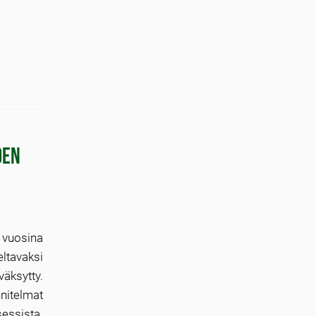
den
 vuosina
ltavaksi
äksytty.
itelmat
essista.