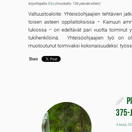
kirjoittajalta
Silja
(muokattu 136 päivää sitten)
Valtuustoaloite: Yhteisöohjaajien tehtävien j
toisen asteen oppilaitoksissa – Kainuun amm
lukiossa – on edeltävät pari vuotta toiminut y
tukihenkilöinä. Yhteisöohjaajien työ on ol
muotoutunut toimivaksi kokonaisuudeksi: työss
P
375-
4 kesä, 2