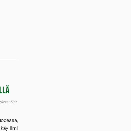
llä
kattu 580
uodessa,
 käy ilmi