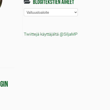
Blogitekstien aiheet
Blogitekstien
aiheet
Twiittejä käyttäjältä @SiljaMP
gin