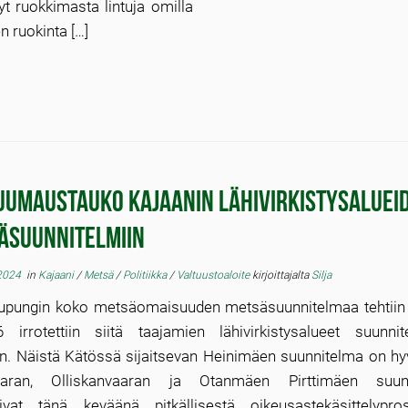
yt ruokkimasta lintuja omilla
n ruokinta […]
uumaustauko Kajaanin lähivirkistysaluei
äsuunnitelmiin
 2024
in
Kajaani
/
Metsä
/
Politiikka
/
Valtuustoaloite
kirjoittajalta
Silja
upungin koko metsäomaisuuden metsäsuunnitelmaa tehtiin
 irrotettiin siitä taajamien lähivirkistysalueet suunnite
n. Näistä Kätössä sijaitsevan Heinimäen suunnitelma on hyv
aaran, Olliskanvaaran ja Otanmäen Pirttimäen suunn
uivat tänä keväänä pitkällisestä oikeusastekäsittelypros