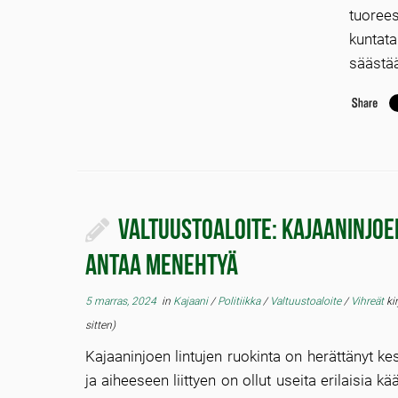
tuorees
kuntat
säästää
Valtuustoaloite: Kajaaninjoen
antaa menehtyä
5 marras, 2024
in
Kajaani
/
Politiikka
/
Valtuustoaloite
/
Vihreät
ki
sitten)
Kajaaninjoen lintujen ruokinta on herättänyt 
ja aiheeseen liittyen on ollut useita erilaisia kä