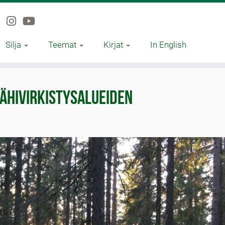
Silja
Teemat
Kirjat
In English
ähivirkistysalueiden