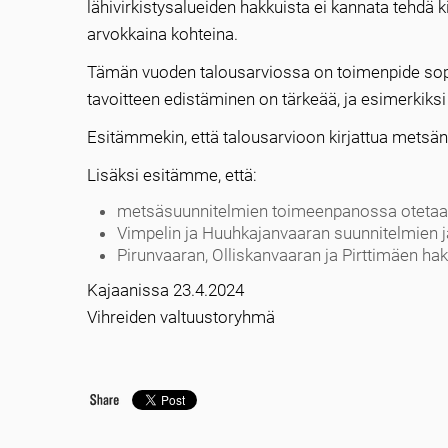
lähivirkistysalueiden hakkuista ei kannata tehdä 
arvokkaina kohteina.
Tämän vuoden talousarviossa on toimenpide so
tavoitteen edistäminen on tärkeää, ja esimerkiksi
Esitämmekin, että talousarvioon kirjattua metsä
Lisäksi esitämme, että:
metsäsuunnitelmien toimeenpanossa otetaan
Vimpelin ja Huuhkajanvaaran suunnitelmien j
Pirunvaaran, Olliskanvaaran ja Pirttimäen hak
Kajaanissa 23.4.2024
Vihreiden valtuustoryhmä