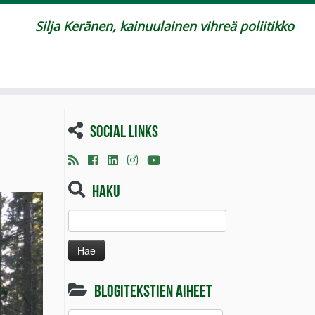
Silja Keränen, kainuulainen vihreä poliitikko
Social links
Haku
Haku:
Blogitekstien aiheet