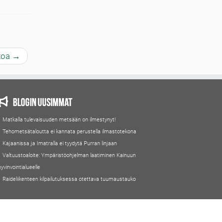
etoa
→
Blogin uusimmat
Matkalla tulevaisuuden metsään on ilmestynyt!
Tehometsätaloutta ei kannata perustella ilmastotekona
Kajaanissa ja Imatralla ei tyydytä Purran linjaan
Valtuustoaloite: Ympäristöohjelman laatiminen Kainuun
hyvinvointialueelle
Raideliikenteen kilpailutuksessa otettava tuumaustauko