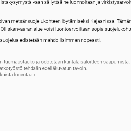
kiistakysymystä vaan säilyttää ne luonnoltaan ja virkistysarvo
pivan metsänsuojelukohteen löytämiseksi Kajaanissa. Tämä
 Olliskanvaaran alue voisi luontoarvoiltaan sopia suojelukoht
nsuojelua edistetään mahdollisimman nopeasti.
 tuumaustauko ja odotetaan kuntalaisaloitteen saapumista.
atkotyöstö tehdään edelläkuvatun tavoin.
kuista luovutaan.