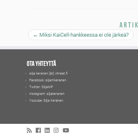
Arti
←
Miksi KaiCell-hankkeessa ei ole järkeä?
Ota yhteyttä
silja.keranen [ät] vihreat.fi
Facebook:
siljamkeranen
Twitter:
SiljaMP
Instagram:
siljakeranen
Youtube:
Silja Keränen