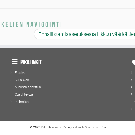
kkelien navigointi
Ennallistamisasetuksesta liikkuu väärää ti
Pikalinkit
Etusivu
Kuka olen
Minusta sanottua
Ota yhteyttä
In English
·
© 2026
Silja Keränen
·
Designed with
Customizr Pro
·