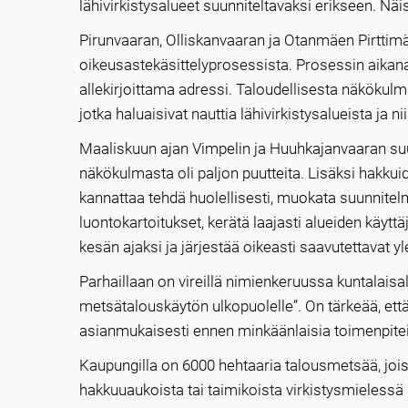
lähivirkistysalueet suunniteltavaksi erikseen. N
Pirunvaaran, Olliskanvaaran ja Otanmäen Pirttimä
oikeusastekäsittelyprosessista. Prosessin aikana
allekirjoittama adressi. Taloudellisesta näkökulm
jotka haluaisivat nauttia lähivirkistysalueista ja n
Maaliskuun ajan Vimpelin ja Huuhkajanvaaran suun
näkökulmasta oli paljon puutteita. Lisäksi hakkuid
kannattaa tehdä huolellisesti, muokata suunnitelm
luontokartoitukset, kerätä laajasti alueiden käyttä
kesän ajaksi ja järjestää oikeasti saavutettavat yl
Parhaillaan on vireillä nimienkeruussa kuntalaisa
metsätalouskäytön ulkopuolelle”. On tärkeää, ett
asianmukaisesti ennen minkäänlaisia toimenpitei
Kaupungilla on 6000 hehtaaria talousmetsää, jois
hakkuuaukoista tai taimikoista virkistysmielessä 