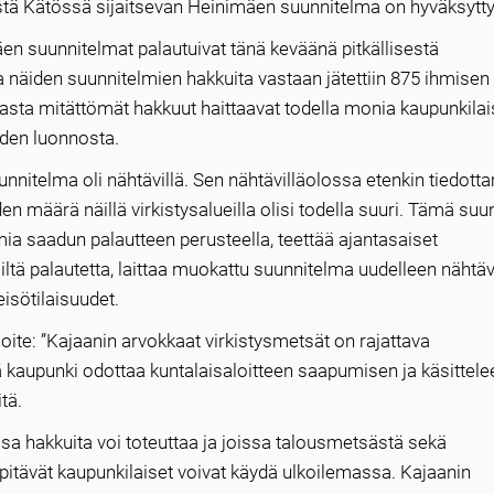
äistä Kätössä sijaitsevan Heinimäen suunnitelma on hyväksytty
en suunnitelmat palautuivat tänä keväänä pitkällisestä
 näiden suunnitelmien hakkuita vastaan jätettiin 875 ihmisen
asta mitättömät hakkuut haittaavat todella monia kaupunkilais
iiden luonnosta.
nitelma oli nähtävillä. Sen nähtävilläolossa etenkin tiedott
en määrä näillä virkistysalueilla olisi todella suuri. Tämä suun
ia saadun palautteen perusteella, teettää ajantasaiset
jiltä palautetta, laittaa muokattu suunnitelma uudelleen nähtäv
eisötilaisuudet.
loite: ”Kajaanin arvokkaat virkistysmetsät on rajattava
ä kaupunki odottaa kuntalaisaloitteen saapumisen ja käsittele
tä.
sa hakkuita voi toteuttaa ja joissa talousmetsästä sekä
pitävät kaupunkilaiset voivat käydä ulkoilemassa. Kajaanin