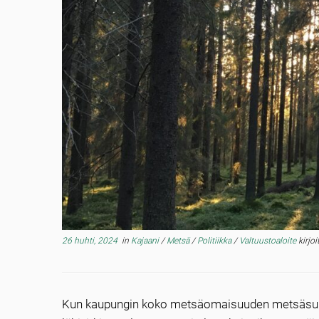
26 huhti, 2024
in
Kajaani
/
Metsä
/
Politiikka
/
Valtuustoaloite
kirjoi
Kun kaupungin koko metsäomaisuuden metsäsuunni