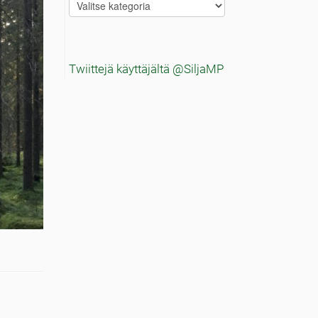
Blogitekstien
aiheet
Twiittejä käyttäjältä @SiljaMP