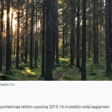
ttajalta
Silja
telmaa tehtiin vuosina 2015-16 irrotettiin siitä taajamien