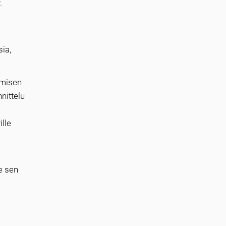
.
ia,
amisen
nittelu
ille
e sen