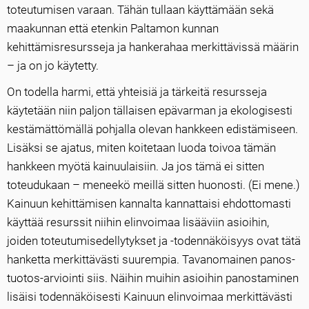
toteutumisen varaan. Tähän tullaan käyttämään sekä
maakunnan että etenkin Paltamon kunnan
kehittämisresursseja ja hankerahaa merkittävissä määrin
– ja on jo käytetty.
On todella harmi, että yhteisiä ja tärkeitä resursseja
käytetään niin paljon tällaisen epävarman ja ekologisesti
kestämättömällä pohjalla olevan hankkeen edistämiseen.
Lisäksi se ajatus, miten koitetaan luoda toivoa tämän
hankkeen myötä kainuulaisiin. Ja jos tämä ei sitten
toteudukaan – meneekö meillä sitten huonosti. (Ei mene.)
Kainuun kehittämisen kannalta kannattaisi ehdottomasti
käyttää resurssit niihin elinvoimaa lisääviin asioihin,
joiden toteutumisedellytykset ja -todennäköisyys ovat tätä
hanketta merkittävästi suurempia. Tavanomainen panos-
tuotos-arviointi siis. Näihin muihin asioihin panostaminen
lisäisi todennäköisesti Kainuun elinvoimaa merkittävästi