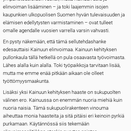
elinvoiman lisääminen – ja toki laajemmin isojen
kaupunkien ulkopuolisen Suomen hyvän tulevaisuuden ja
elämisen edellytysten varmistaminen – ovat tulleet
omalle agendalle vuosien varrella varsin vahvasti.
En pysty näkemään, että tämä sellutehdashanke
edesauttaisi Kainuun elinvoimaa. Kainuun kehityksen
pullonkaula tällä hetkellä on pula osaavasta työvoimasta.
Lähes alalla kuin alalla. Toki työpaikkoja tarvitaan lisää,
mutta me emme enää pitkään aikaan ole olleet
työttömyysmaakunta.
Lisäksi yksi Kainuun kehityksen haaste on sukupuolten
välinen ero. Kainuussa on enemmän nuoria miehiä kuin
nuoria naisia. Tämä sukupuolirakenteen vinouma
aiheuttaa monia haasteita ja sitä pitäisi eri keinoin pyrkiä
purkamaan. Käytännössä siis tekemään