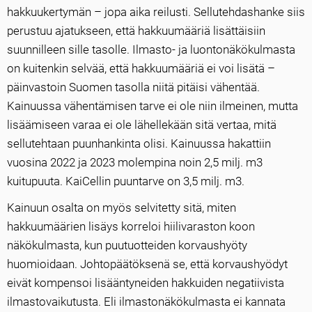
hakkuukertymän – jopa aika reilusti. Sellutehdashanke siis
perustuu ajatukseen, että hakkuumääriä lisättäisiin
suunnilleen sille tasolle. Ilmasto- ja luontonäkökulmasta
on kuitenkin selvää, että hakkuumääriä ei voi lisätä –
päinvastoin Suomen tasolla niitä pitäisi vähentää.
Kainuussa vähentämisen tarve ei ole niin ilmeinen, mutta
lisäämiseen varaa ei ole lähellekään sitä vertaa, mitä
sellutehtaan puunhankinta olisi. Kainuussa hakattiin
vuosina 2022 ja 2023 molempina noin 2,5 milj. m3
kuitupuuta. KaiCellin puuntarve on 3,5 milj. m3.
Kainuun osalta on myös selvitetty sitä, miten
hakkuumäärien lisäys korreloi hiilivaraston koon
näkökulmasta, kun puutuotteiden korvaushyöty
huomioidaan. Johtopäätöksenä se, että korvaushyödyt
eivät kompensoi lisääntyneiden hakkuiden negatiivista
ilmastovaikutusta. Eli ilmastonäkökulmasta ei kannata