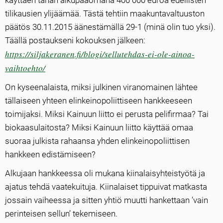
käyttäen tähän alkupääomana 400 000 euroa edellisten
tilikausien ylijäämää. Tästä tehtiin maakuntavaltuuston
päätös 30.11.2015 äänestämällä 29-1 (minä olin tuo yksi).
Täällä postaukseni kokouksen jälkeen:
https://siljakeranen.fi/blogi/sellutehdas-ei-ole-ainoa-
vaihtoehto/
On kyseenalaista, miksi julkinen viranomainen lähtee
tällaiseen yhteen elinkeinopoliittiseen hankkeeseen
toimijaksi. Miksi Kainuun liitto ei perusta pelifirmaa? Tai
biokaasulaitosta? Miksi Kainuun liitto käyttää omaa
suoraa julkista rahaansa yhden elinkeinopoliittisen
hankkeen edistämiseen?
Alkujaan hankkeessa oli mukana kiinalaisyhteistyötä ja
ajatus tehdä vaatekuituja. Kiinalaiset tippuivat matkasta
jossain vaiheessa ja sitten yhtiö muutti hankettaan ’vain
perinteisen sellun’ tekemiseen.