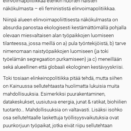
elinvoimapolitiikkaa etenkin nuorten naisten
näkökulmasta – eli feminististä elinvoimapolitiikkaa.
Niinpä alueen elinvoimapoliittisesta näkökulmasta on
absurdia panostaa ekologisesti kestämättömällä pohjalla
olevaan miesvaltaisen alan työpaikkojen luomiseen
tilanteessa, jossa meillä on a) pula työntekijöistä, b) tarve
nimenomaan naistyöpaikkojen luomiseen (ja toki
työelämän segregaation purkamiseen) ja c) meneillään
sekä alueellinen että globaali ekologinen kestävyyskriisi.
Toki tosiaan elinkeinopolitiikka pitää tehdä, mutta siihen
on Kainuussa sellutehtaasta huolimatta lukuisia muita
mahdollisuuksia. Esimerkiksi puurakentaminen,
datakeskukset, uusiutuva energia, junat & ratikat, biohiilien
tuotanto… Mahdollisuuksia on valtavasti. Lisäksi isohko
osa sellutehtaalle laskettuja työllisyysvaikutuksia ovat
puunkorjuun työpaikat, jotka eivät riipu sellutehtaan