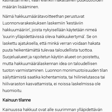
kasvattaminen, vaan etenkin hakattavien puukuutioiden
määrän lisääminen.
Nämä hakkuumäärätavoitteethan perustuvat
Luonnonvarakeskuksen laskemiin ’kestäviin
hakkuumääriin’, joista nykyisellään käytetään nimeä
’suurin ylläpidettävissä oleva hakkuukertymä’. Se on
laskettu ajatuksella, että minkä verran voidaan hakata
puuta heikentämättä tulevaa taloudellista tuottoa.
Suojelualueet ja rajoitetun käytön alueet on poistettu,
mutta hakkuumäärälaskennan idea on taloudellisen
tuoton varmistaminen. Luonnon monimuotoisuuden tilan
säilyttämistä saatika kohentamista, tai hiilinielutasoa tai
hiilivaraston kasvattamista, ei noissa laskelmissa ole
huomioitu.
Kainuun tilanne
Kainuussa hakkuut ovat alle suurimman ylläpidettävän