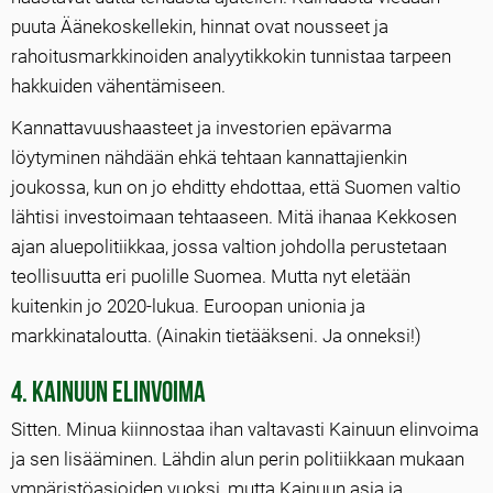
puuta Äänekoskellekin, hinnat ovat nousseet ja
rahoitusmarkkinoiden analyytikkokin tunnistaa tarpeen
hakkuiden vähentämiseen.
Kannattavuushaasteet ja investorien epävarma
löytyminen nähdään ehkä tehtaan kannattajienkin
joukossa, kun on jo ehditty ehdottaa, että Suomen valtio
lähtisi investoimaan tehtaaseen. Mitä ihanaa Kekkosen
ajan aluepolitiikkaa, jossa valtion johdolla perustetaan
teollisuutta eri puolille Suomea. Mutta nyt eletään
kuitenkin jo 2020-lukua. Euroopan unionia ja
markkinataloutta. (Ainakin tietääkseni. Ja onneksi!)
4. Kainuun elinvoima
Sitten. Minua kiinnostaa ihan valtavasti Kainuun elinvoima
ja sen lisääminen. Lähdin alun perin politiikkaan mukaan
ympäristöasioiden vuoksi, mutta Kainuun asia ja