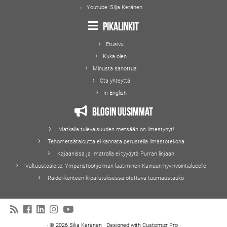
Youtube:
Silja Keränen
Pikalinkit
Etusivu
Kuka olen
Minusta sanottua
Ota yhteyttä
In English
Blogin uusimmat
Matkalla tulevaisuuden metsään on ilmestynyt!
Tehometsätaloutta ei kannata perustella ilmastotekona
Kajaanissa ja Imatralla ei tyydytä Purran linjaan
Valtuustoaloite: Ympäristöohjelman laatiminen Kainuun hyvinvointialueelle
Raideliikenteen kilpailutuksessa otettava tuumaustauko
·
© 2026
Silja Keränen
·
Designed with
Customizr Pro
·