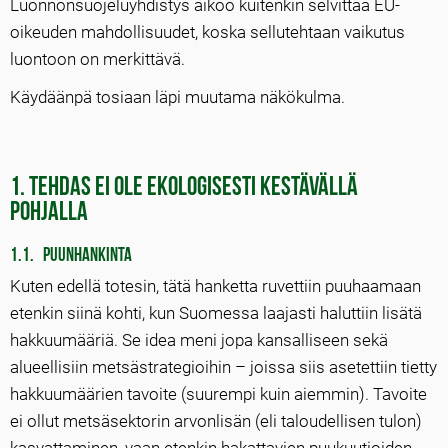
Luonnonsuojeluyhdistys aikoo kuitenkin selvittää EU-
oikeuden mahdollisuudet, koska sellutehtaan vaikutus
luontoon on merkittävä.
Käydäänpä tosiaan läpi muutama näkökulma.
1. Tehdas ei ole ekologisesti kestävällä
pohjalla
1.1. Puunhankinta
Kuten edellä totesin, tätä hanketta ruvettiin puuhaamaan
etenkin siinä kohti, kun Suomessa laajasti haluttiin lisätä
hakkuumääriä. Se idea meni jopa kansalliseen sekä
alueellisiin metsästrategioihin – joissa siis asetettiin tietty
hakkuumäärien tavoite (suurempi kuin aiemmin). Tavoite
ei ollut metsäsektorin arvonlisän (eli taloudellisen tulon)