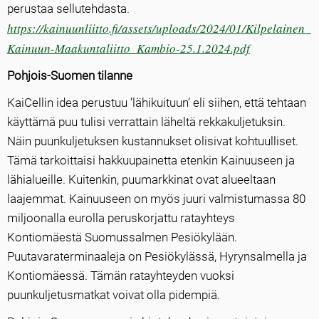
perustaa sellutehdasta.
https://kainuunliitto.fi/assets/uploads/2024/01/Kilpelainen_
Kainuun-Maakuntaliitto_Kambio-25.1.2024.pdf
Pohjois-Suomen tilanne
KaiCellin idea perustuu ’lähikuituun’ eli siihen, että tehtaan
käyttämä puu tulisi verrattain läheltä rekkakuljetuksin.
Näin puunkuljetuksen kustannukset olisivat kohtuulliset.
Tämä tarkoittaisi hakkuupainetta etenkin Kainuuseen ja
lähialueille. Kuitenkin, puumarkkinat ovat alueeltaan
laajemmat. Kainuuseen on myös juuri valmistumassa 80
miljoonalla eurolla peruskorjattu ratayhteys
Kontiomäestä Suomussalmen Pesiökylään.
Puutavaraterminaaleja on Pesiökylässä, Hyrynsalmella ja
Kontiomäessä. Tämän ratayhteyden vuoksi
puunkuljetusmatkat voivat olla pidempiä.