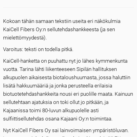
Kokoan tähän samaan tekstiin useita eri näkökulmia
KaiCell Fibers Oy:n sellutehdashankkeesta (ja sen
mielettömyydestä).
Varoitus: teksti on todella pitkä.
KaiCell-hanketta on puuhattu nyt jo lähes kymmenkunta
vuotta. Tarina lähti liikenteeseen Sipilän hallituksen
alkupuolen aikaisesta biotaloushuumasta, jossa haluttiin
lisätä hakkuumääriä ja jonka perusteella erilaisia
biotuotetehdashankkeita nousi eri puolille maata. Kainuun
sellutehtaan ajatuksia on toki ollut jo pitkään, ja
Kajaanissa toimi 80-luvun alkupuolelle asti
sulfiittisellutehdas osana Kajaani Oy:n toimintaa.
Nyt KaiCell Fibers Oy sai lainvoimaisen ympäristöluvan.