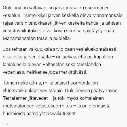
Oulujärvi on valtavan iso järvi, jossa on useampi eri
vesialue. Esimerkiksi järven keskellä oleva Manamansalo
rajaa varsin tehokkaasti järven keskeltä kahtia, ja tehtaan
vesistövaikutukset eivät kovin suurina näyttäydy enää
Manamansalon toisella puolella.
Jos tehtaan vaikutuksia arvioidaan vesialuekohtaisesti –
eikä koko järven osalta – on selvää, että purkuputken
lähialueella olevan Paltaselän sekä Mieslahden
vedenlaatu heikkenee jopa merkittävästi.
Toinen näkökulma, mikä pitäisi huomioida, on
yhteisvaikutukset vesistöihin. Oulujärveen päätyy myös
Terrafamen jätevedet – ja toki myös kohtalainen
metsätalouden vesistökuormitus – ja on olennaista
huomioida nämä yhteisvaikutukset.
—-