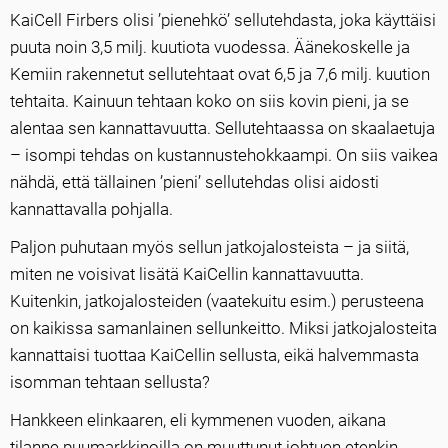
KaiCell Firbers olisi ’pienehkö’ sellutehdasta, joka käyttäisi
puuta noin 3,5 milj. kuutiota vuodessa. Äänekoskelle ja
Kemiin rakennetut sellutehtaat ovat 6,5 ja 7,6 milj. kuution
tehtaita. Kainuun tehtaan koko on siis kovin pieni, ja se
alentaa sen kannattavuutta. Sellutehtaassa on skaalaetuja
– isompi tehdas on kustannustehokkaampi. On siis vaikea
nähdä, että tällainen ’pieni’ sellutehdas olisi aidosti
kannattavalla pohjalla.
Paljon puhutaan myös sellun jatkojalosteista – ja siitä,
miten ne voisivat lisätä KaiCellin kannattavuutta.
Kuitenkin, jatkojalosteiden (vaatekuitu esim.) perusteena
on kaikissa samanlainen sellunkeitto. Miksi jatkojalosteita
kannattaisi tuottaa KaiCellin sellusta, eikä halvemmasta
isomman tehtaan sellusta?
Hankkeen elinkaaren, eli kymmenen vuoden, aikana
tilanne puumarkkinoilla on muuttunut johtuen etenkin