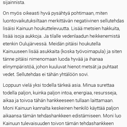
sijainnista.
On myös oikeasti hyvä pysähtyä pohtimaan, miten
luontovaikutuksiltaan merkittävän negatiivinen sellutehdas
lisäisi Kainuun houkuttelevuutta. Lisää metsien hakkuita,
lisää isoja aukkoja. Ja tilalle vedenlaadun heikkenemistä
etenkin Oulujärvessä. Meidän pitäisi houkutella
Kainuuseen lisää asukkaita (koska työvoimapula) ja siten
tänne pitäisi nimenomaan luoda hyvää ja ihanaa
elinympäristöä, johon kuuluvat hienot metsät ja puhtaat
vedet. Sellutehdas ei tähän yhtälöön sovi.
Loppuun vielä yksi todella tärkeä asia. Minua surettaa
todella paljon, kuinka paljon intoa, energiaa, resursseja,
aikaa ja toivoa tähän hankkeeseen tullaan laittamaan.
Moni Kainuun kannalta keskeinen henkilö käyttää paljon
aikaansa tämän tehdashankkeen edistämiseen. Moni luo
Kainuun tulevaisuuden toivon tämän tehdashankkeen