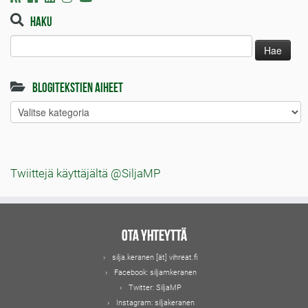
Haku
Haku:
Blogitekstien aiheet
Blogitekstien
aiheet
Twiittejä käyttäjältä @SiljaMP
Ota yhteyttä
silja.keranen [ät] vihreat.fi
Facebook:
siljamkeranen
Twitter:
SiljaMP
Instagram:
siljakeranen