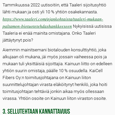
Tammikuussa 2022 uutisoitiin, että Taaleri sijoitusyhtiö
lähti mukaan ja osti yli 10 % yhtiön osakekannasta.
https://www.taaleri.com/ajankohtaista/taaleri-mukaan-
paltamon-biotuotetehdashankkeeseen
Nykyisissä uutisissa
Taaleria ei enää mainita omistajana. Onko Taaleri
jättäytynyt pois?
Aiemmin mainitsemani biotalouden konsulttiyhtiö, joka
alkujaan oli mukana, jäi myös jossain vaiheessa pois ja
mukaan tuli yksittäisiä sijoittajia. Kainuun liitto on edelleen
yhtiön suurin omistaja, päälle 10 % osuudella. KaiCell
Fibers Oy:n toimitusjohtajana on Kainuun liiton
suunnittelujohtajan virasta eläköitynyt henkilö, joka hoiti
toimitusjohtajan tehtäviä jonkin aikaa myös ollessaan
virassa. Yhtiön osoite on Kainuun liiton viraston osoite.
3. Sellutehtaan kannattavuus