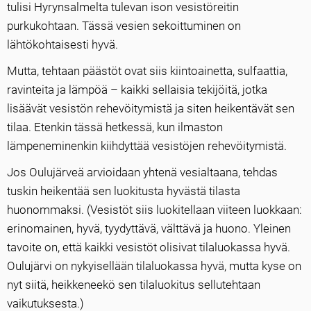
tulisi Hyrynsalmelta tulevan ison vesistöreitin
purkukohtaan. Tässä vesien sekoittuminen on
lähtökohtaisesti hyvä.
Mutta, tehtaan päästöt ovat siis kiintoainetta, sulfaattia,
ravinteita ja lämpöä – kaikki sellaisia tekijöitä, jotka
lisäävät vesistön rehevöitymistä ja siten heikentävät sen
tilaa. Etenkin tässä hetkessä, kun ilmaston
lämpeneminenkin kiihdyttää vesistöjen rehevöitymistä.
Jos Oulujärveä arvioidaan yhtenä vesialtaana, tehdas
tuskin heikentää sen luokitusta hyvästä tilasta
huonommaksi. (Vesistöt siis luokitellaan viiteen luokkaan:
erinomainen, hyvä, tyydyttävä, välttävä ja huono. Yleinen
tavoite on, että kaikki vesistöt olisivat tilaluokassa hyvä.
Oulujärvi on nykyisellään tilaluokassa hyvä, mutta kyse on
nyt siitä, heikkeneekö sen tilaluokitus sellutehtaan
vaikutuksesta.)