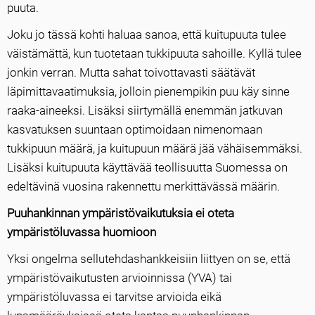
puuta.
Joku jo tässä kohti haluaa sanoa, että kuitupuuta tulee
väistämättä, kun tuotetaan tukkipuuta sahoille. Kyllä tulee
jonkin verran. Mutta sahat toivottavasti säätävät
läpimittavaatimuksia, jolloin pienempikin puu käy sinne
raaka-aineeksi. Lisäksi siirtymällä enemmän jatkuvan
kasvatuksen suuntaan optimoidaan nimenomaan
tukkipuun määrä, ja kuitupuun määrä jää vähäisemmäksi.
Lisäksi kuitupuuta käyttävää teollisuutta Suomessa on
edeltävinä vuosina rakennettu merkittävässä määrin.
Puuhankinnan ympäristövaikutuksia ei oteta
ympäristöluvassa huomioon
Yksi ongelma sellutehdashankkeisiin liittyen on se, että
ympäristövaikutusten arvioinnissa (YVA) tai
ympäristöluvassa ei tarvitse arvioida eikä