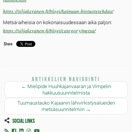
https://siljakeranen.fi/blogi/kainuun-biotuotetehdas/
Metsä-aiheisia on kokonaisuudessaan aika paljon:
https://siljakeranen.fi/blogi/category/metsa/
Artikkelien navigointi
←
Mielipide Huuhkajanvaaran ja Vimpelin
hakkuusuunnitelmista
Tuumaustauko Kajaanin lähivirkistysalueiden
metsäsuunnitelmiin
→
Social links