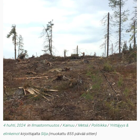
4 huhti, 2024
in
Ilmastonmuutos
/
Kainuu
/
Metsä
/
Politiikka
/
Yrittäjyys &
elinkeinot
kirjoittajalta
Silja
(muokattu 855 päivää sitten)