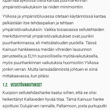
lupamääräyksissä oteta kantaa puunhankinnan
ympäristövaikutuksiin tai niiden minimointiin.
YVAssa ja ympäristöluvassa otetaan käytännössä kantaa
pelkästään itse tehdaspaikan ja tehtaan
ympäristövaikutuksiin. Vaikka tosiasiassa sellutehtaiden
merkittävimmät ympäristövaikutukset ovat juurikin
puunhankinnassa, eli metsätalouden puolella. Tässä
Kainuun hankkeessa meidän vihreiden lausunnon
perusteella ja ELYn suosiollisella myötävaikutuksella,
myös puunhankinnan vaikutuksia huomioitiin YVAssa
jonkin verran. Mutta lainsäädännöstä johtuen ei siinä
mittakaavassa, kun pitäisi.
1.2. Vesistövaikutukset
Kuopion sellutehdashanke kaatui siihen, että se olisi
heikentänyt Kallaveden hyvää tilaa. Tämä Kainuun hanke
sijoittuisi Oulujärven rannalle, Paltamoon, josta purkuputki