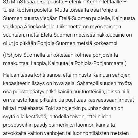
3,5 Mm3 lisää. Osa puusta – etenkin Kemin tehtaalle –
tulee Ruotsin puolelta. Mutta toisaalta osa Pohjois-
Suomen puusta viedään Etelä-Suomen puolelle, Kainuusta
vaikkapa Äänekoskelle. Liikennettä on myös toiseen
suuntaan, mutta Etelä-Suomen metsissä hakkuupaine on
ollut jo pitkään Pohjois-Suomen metsiä korkeampi.
(Pohjois-Suomella tarkoitetaan kolmea pohjoisinta
maakuntaa: Lappia, Kainuuta ja Pohjois-Pohjanmaata.)
Haluan tässä kohti sanoa, että minusta Kainuun sahojen
kapasiteetin lisäys on hyvä asia. Sahateollisuuden myötä
osa puusta päätyy pitkäikäisiin puutuotteisiin, joissa hiili
on varastoituna pitkään. Ja puut taas kasvaessaan imevät
hiiltä ilmakehästä. Toki sahojenkin puunhankinnan on
syytä olla kestävää, ja todella toivon, ettei niiden
prosesseihin päädy esimerkiksi luonnon kannalta
arvokkaita valtion vanhojen tai luonnontilaisten metsien