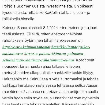
Pohjois-Suomen uusista investoinneista. On oikeasti
kyseenalaista, riittäisikö KaiCellin tehtaalle puu – ja
millaisella hinnalla.
Kainuun Sanomissa oli 3.4.2024 erinomainen juttu juuri
tästä asiasta. Eli siitä, miten epätodennäköistä
rahoituksen löytäminen tähän hankkeeseen on.
https://www.kainuunsanomat.fi/artikkeli/analyytikot-
muistuttavat-kireasta-puumarkkinasta-paltamon-
sellutehtaan-vaatimaa-rahasummaa-ei-noi
Korot ovat
nousseet, länsimaista rahaa tällaiselle isojen
metsäyhtiöiden ulkopuolisille hankkeille tuskin löytyy.
Halutaanko me Kainuussa ruveta siirtomaaksi ja tehdas
vaikkapa kiinalaisomisteisessa tehtaassa sellua Aasian
markkinoille? Jutussa nostetaan asiantuntijoiden suulla
varsin hyvin esiin myös se, puumarkkinat ovat nyt varsin
haastavat uutta tehdasta ajatellen. Kainuusta viedään