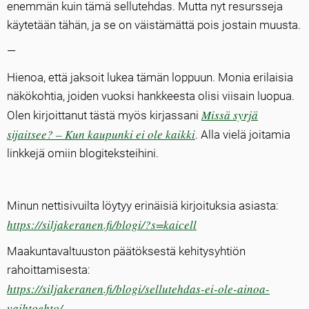
enemmän kuin tämä sellutehdas. Mutta nyt resursseja
käytetään tähän, ja se on väistämättä pois jostain muusta.
—
Hienoa, että jaksoit lukea tämän loppuun. Monia erilaisia
näkökohtia, joiden vuoksi hankkeesta olisi viisain luopua.
Missä syrjä
Olen kirjoittanut tästä myös kirjassani
sijaitsee? – Kun kaupunki ei ole kaikki
. Alla vielä joitamia
linkkejä omiin blogiteksteihini.
Minun nettisivuilta löytyy erinäisiä kirjoituksia asiasta:
https://siljakeranen.fi/blogi/?s=kaicell
Maakuntavaltuuston päätöksestä kehitysyhtiön
rahoittamisesta:
https://siljakeranen.fi/blogi/sellutehdas-ei-ole-ainoa-
vaihtoehto/