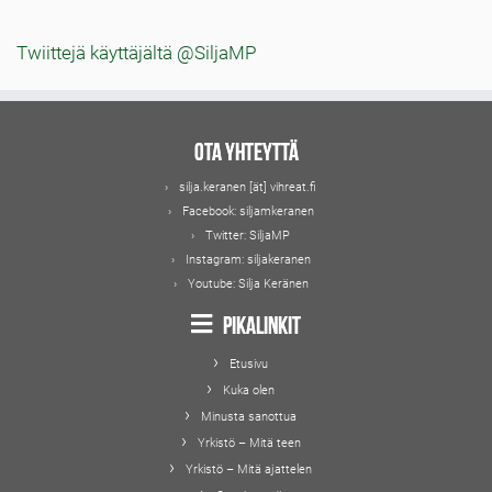
Twiittejä käyttäjältä @SiljaMP
Ota yhteyttä
silja.keranen [ät] vihreat.fi
Facebook:
siljamkeranen
Twitter:
SiljaMP
Instagram:
siljakeranen
Youtube:
Silja Keränen
Pikalinkit
Etusivu
Kuka olen
Minusta sanottua
Yrkistö – Mitä teen
Yrkistö – Mitä ajattelen