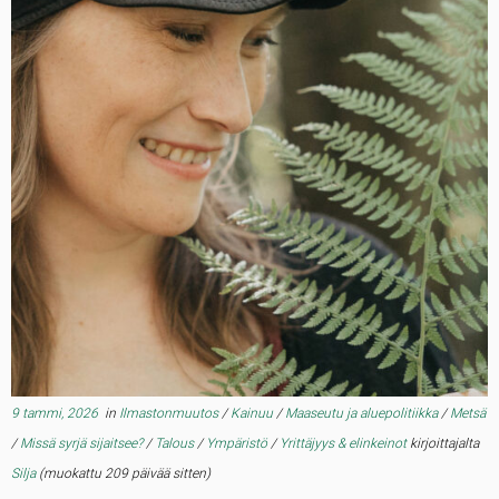
9 tammi, 2026
in
Ilmastonmuutos
/
Kainuu
/
Maaseutu ja aluepolitiikka
/
Metsä
/
Missä syrjä sijaitsee?
/
Talous
/
Ympäristö
/
Yrittäjyys & elinkeinot
kirjoittajalta
Silja
(muokattu 209 päivää sitten)