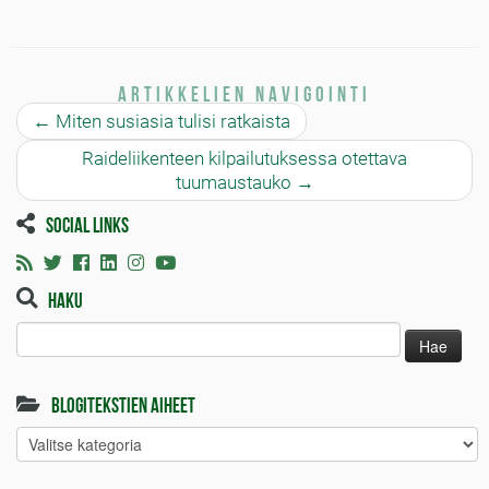
Artikkelien navigointi
←
Miten susiasia tulisi ratkaista
Raideliikenteen kilpailutuksessa otettava
tuumaustauko
→
Social links
Haku
Haku:
Blogitekstien aiheet
Blogitekstien
aiheet