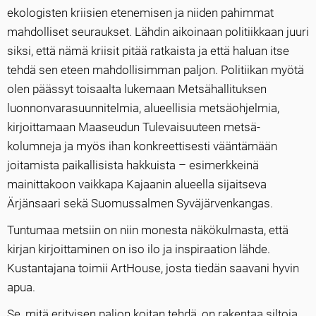
ekologisten kriisien etenemisen ja niiden pahimmat
mahdolliset seuraukset. Lähdin aikoinaan politiikkaan juuri
siksi, että nämä kriisit pitää ratkaista ja että haluan itse
tehdä sen eteen mahdollisimman paljon. Politiikan myötä
olen päässyt toisaalta lukemaan Metsähallituksen
luonnonvarasuunnitelmia, alueellisia metsäohjelmia,
kirjoittamaan Maaseudun Tulevaisuuteen metsä-
kolumneja ja myös ihan konkreettisesti vääntämään
joitamista paikallisista hakkuista – esimerkkeinä
mainittakoon vaikkapa Kajaanin alueella sijaitseva
Ärjänsaari sekä Suomussalmen Syväjärvenkangas.
Tuntumaa metsiin on niin monesta näkökulmasta, että
kirjan kirjoittaminen on iso ilo ja inspiraation lähde.
Kustantajana toimii ArtHouse, josta tiedän saavani hyvin
apua.
Se, mitä erityisen paljon koitan tehdä, on rakentaa siltoja.