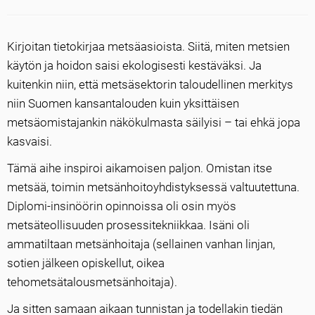
Kirjoitan tietokirjaa metsäasioista. Siitä, miten metsien
käytön ja hoidon saisi ekologisesti kestäväksi. Ja
kuitenkin niin, että metsäsektorin taloudellinen merkitys
niin Suomen kansantalouden kuin yksittäisen
metsäomistajankin näkökulmasta säilyisi – tai ehkä jopa
kasvaisi.
Tämä aihe inspiroi aikamoisen paljon. Omistan itse
metsää, toimin metsänhoitoyhdistyksessä valtuutettuna.
Diplomi-insinöörin opinnoissa oli osin myös
metsäteollisuuden prosessitekniikkaa. Isäni oli
ammatiltaan metsänhoitaja (sellainen vanhan linjan,
sotien jälkeen opiskellut, oikea
tehometsätalousmetsänhoitaja).
Ja sitten samaan aikaan tunnistan ja todellakin tiedän