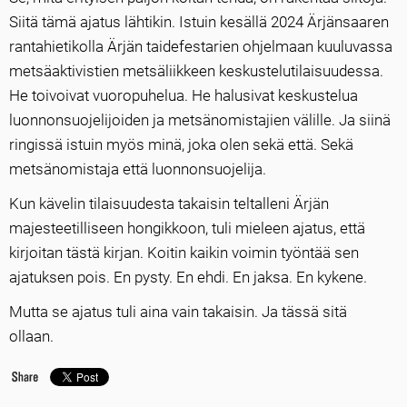
Siitä tämä ajatus lähtikin. Istuin kesällä 2024 Ärjänsaaren
rantahietikolla Ärjän taidefestarien ohjelmaan kuuluvassa
metsäaktivistien metsäliikkeen keskustelutilaisuudessa.
He toivoivat vuoropuhelua. He halusivat keskustelua
luonnonsuojelijoiden ja metsänomistajien välille. Ja siinä
ringissä istuin myös minä, joka olen sekä että. Sekä
metsänomistaja että luonnonsuojelija.
Kun kävelin tilaisuudesta takaisin teltalleni Ärjän
majesteetilliseen hongikkoon, tuli mieleen ajatus, että
kirjoitan tästä kirjan. Koitin kaikin voimin työntää sen
ajatuksen pois. En pysty. En ehdi. En jaksa. En kykene.
Mutta se ajatus tuli aina vain takaisin. Ja tässä sitä
ollaan.