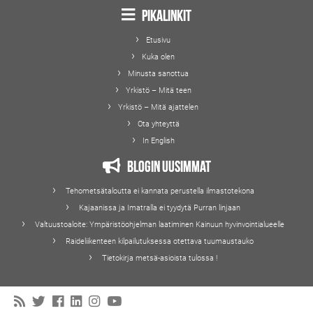
Pikalinkit
Etusivu
Kuka olen
Minusta sanottua
Yrkistö – Mitä teen
Yrkistö – Mitä ajattelen
Ota yhteyttä
In English
Blogin uusimmat
Tehometsätaloutta ei kannata perustella ilmastotekona
Kajaanissa ja Imatralla ei tyydytä Purran linjaan
Valtuustoaloite: Ympäristöohjelman laatiminen Kainuun hyvinvointialueelle
Raideliikenteen kilpailutuksessa otettava tuumaustauko
Tietokirja metsä-asioista tulossa !