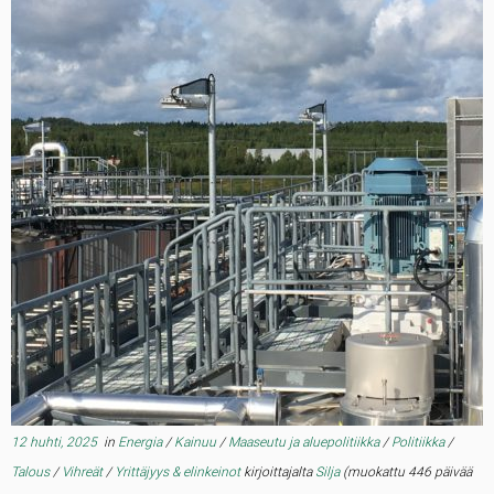
12 huhti, 2025
in
Energia
/
Kainuu
/
Maaseutu ja aluepolitiikka
/
Politiikka
/
Talous
/
Vihreät
/
Yrittäjyys & elinkeinot
kirjoittajalta
Silja
(muokattu 446 päivää