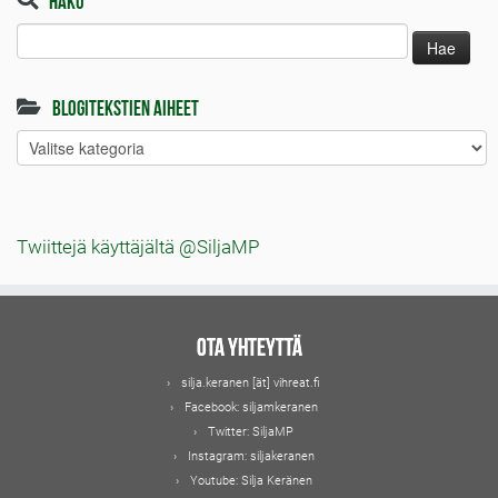
Haku:
Blogitekstien aiheet
Blogitekstien
aiheet
Twiittejä käyttäjältä @SiljaMP
Ota yhteyttä
silja.keranen [ät] vihreat.fi
Facebook:
siljamkeranen
Twitter:
SiljaMP
Instagram:
siljakeranen
Youtube:
Silja Keränen