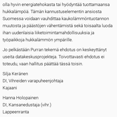
olla hyvin energiatehokasta tai hyödyntää tuottamaansa
hukkalämpöä. Tämän kannustuselementin ansiosta
Suomessa voidaan vauhdittaa kaukolämmöntuotannon
muutosta ja päästöjen vähentämistä sekä toisaalta luoda
ihan uudenlaisia liiketoimintamahdollisuuksia ja
työpaikkoja hukkalämmön ympärille.
Jo pelkästään Purran tekemä ehdotus on keskeyttänyt
useita datakeskusprojekteja. Toivottavasti ehdotus ei
toteudu, vaan hallitus päättää tässä toisin.
Silja Keränen
DI, Vihreiden varapuheenjohtaja
Kajaani
Hanna Holopainen
DI, Kansanedustaja (vihr.)
Lappeenranta