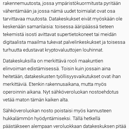
rakennemuutosta, jossa ympäristökuormitusta pyritään
vähentämään ja jossa nämä uudet toimialat ovat osa
tarvittavaa muutosta. Datakeskukset eivät myöskään ole
keskenään samanlaisia: toisessa ääripäässä tieteen
tekemistä isosti avittavat supertietokoneet tai meidän
digitaalista maailma tukevat palvelinkeskukset ja toisessa
turhuutta edustavat kryptovaluuttojen louhinnat.
Datakeskuksilla on merkittävä rooli maakuntien
elinvoiman edistämisessä. Toisin kuin jossain aina
heitetään, datakeskusten työllisyysvaikutukset ovat ihan
merkittäviä. Etenkin rakennusaikana, mutta myös
operoinnin aikana. Nyt sähköveroluokan nostoehdotus
vetää maton tämän kaiken alta.
Sähköveroluokan nosto poistaisi myös kannusteen
hukkalämmön hyödyntämiseksi. Tällä hetkellä
päästäkseen alempaan veroluokkaan datakeskuksen pitää