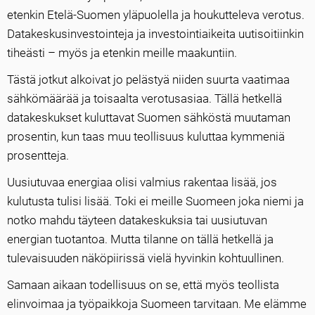
etenkin Etelä-Suomen yläpuolella ja houkutteleva verotus.
Datakeskusinvestointeja ja investointiaikeita uutisoitiinkin
tiheästi – myös ja etenkin meille maakuntiin.
Tästä jotkut alkoivat jo pelästyä niiden suurta vaatimaa
sähkömäärää ja toisaalta verotusasiaa. Tällä hetkellä
datakeskukset kuluttavat Suomen sähköstä muutaman
prosentin, kun taas muu teollisuus kuluttaa kymmeniä
prosentteja.
Uusiutuvaa energiaa olisi valmius rakentaa lisää, jos
kulutusta tulisi lisää. Toki ei meille Suomeen joka niemi ja
notko mahdu täyteen datakeskuksia tai uusiutuvan
energian tuotantoa. Mutta tilanne on tällä hetkellä ja
tulevaisuuden näköpiirissä vielä hyvinkin kohtuullinen.
Samaan aikaan todellisuus on se, että myös teollista
elinvoimaa ja työpaikkoja Suomeen tarvitaan. Me elämme