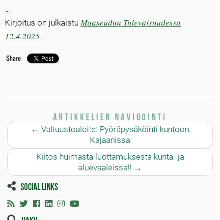
…
Maaseudun Tulevaisuudessa
Kirjoitus on julkaistu
12.4.2025
.
Artikkelien navigointi
←
Valtuustoaloite: Pyöräpysäköinti kuntoon
Kajaanissa
Kiitos huimasta luottamuksesta kunta- ja
aluevaaleissa!!
→
Social links
Haku