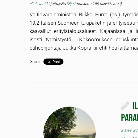
elinkeinot
kirjoittajalta
Silja
(muokattu 159 päivää sitten)
Valtiovarainministeri Riikka Purra (ps.) tyrmä
19.2 Itäisen Suomeen tukipaketin ja erityisesti 
kaavaillut erityistalousalueet. Kajaanissa ja 
isosti tyrmistystä. Kokoomuksen eduskunta
puheenjohtaja Jukka Kopra kiirehti heti laittama
I
para
2 syys, 2