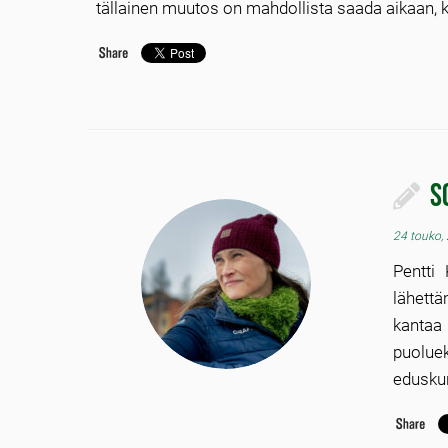
tällainen muutos on mahdollista saada aikaan, 
S
24 touko,
Pentti
lähettä
kantaa
puolue
edusku