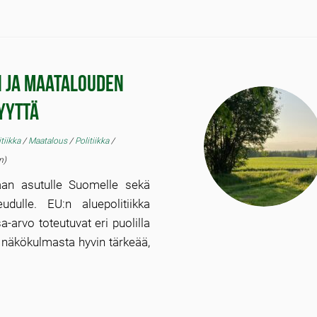
n ja maatalouden
yyttä
tiikka
/
Maatalous
/
Politiikka
/
n)
vaan asutulle Suomelle sekä
udulle. EU:n aluepolitiikka
sa-arvo toteutuvat eri puolilla
 näkökulmasta hyvin tärkeää,