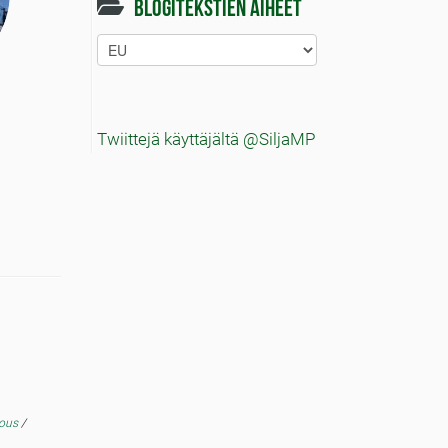
Blogitekstien aiheet
Blogitekstien
aiheet
Twiittejä käyttäjältä @SiljaMP
lous
/