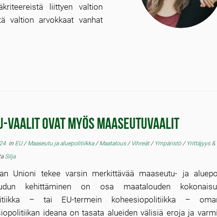
riteereistä liittyen valtion
tä valtion arvokkaat vanhat
U-vaalit ovat myös maaseutuvaalit
024
in
EU
/
Maaseutu ja aluepolitiikka
/
Maatalous
/
Vihreät
/
Ympäristö
/
Yrittäjyys &
lta
Silja
an Unioni tekee varsin merkittävää maaseutu- ja aluepoli
udun kehittäminen on osa maatalouden kokonaisu
olitiikka – tai EU-termein koheesiopolitiikka – o
opolitiikan ideana on tasata alueiden välisiä eroja ja varm