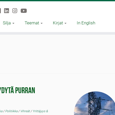
Silja
Teemat
Kirjat
In English
yydytä Purran
kka
/
Politiikka
/
Vihreät
/
Yrittäjyys &