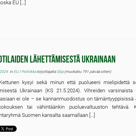
koska EU […]
otilaiden lähettämisestä Ukrainaan
 2024
in
EU
/
Politiikka
kirjoittajalta
Silja
(muokattu 791 päivää sitten)
 Kettunen kysyi sekä minun että puolueeni mielipidettä so
misestä Ukrainaan (KS 21.5.2024). Vihreiden varsinaista vi
 asiaan ei ole – se kannanmuodostus on tämäntyyppisissä 
kokouksen tai vähintäänkin puoluevaltuuston tehtävä. K
ntaryhmä Suomen kansalta saamallaan […]