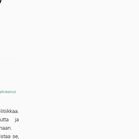
 elinkeinot
tiikkaa.
utta ja
manaan.
istaa se,