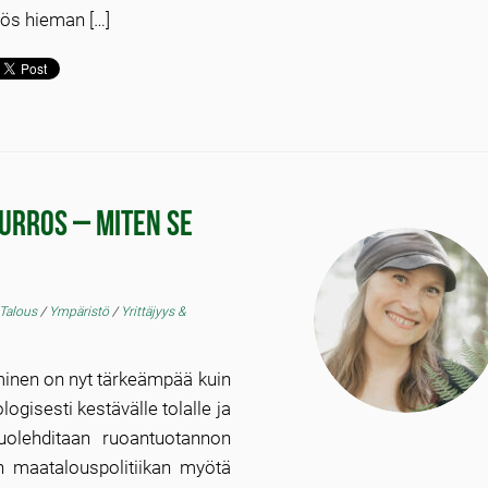
ös hieman […]
rros – miten se
Talous
/
Ympäristö
/
Yrittäjyys &
inen on nyt tärkeämpää kuin
gisesti kestävälle tolalle ja
 huolehditaan ruoantuotannon
 maatalouspolitiikan myötä