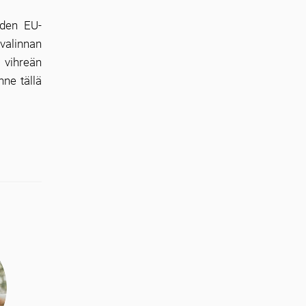
uden EU-
valinnan
 vihreän
nne tällä