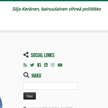
Silja Keränen, kainuulainen vihreä poliitikko
Social links
Haku
Haku: