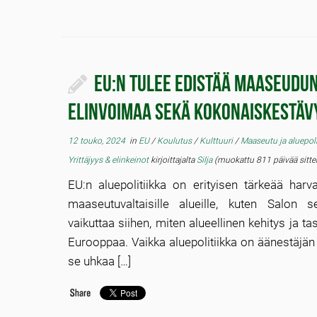
EU:n tulee edistää maaseudu
elinvoimaa sekä kokonaiskestäv
12 touko, 2024
in
EU
/
Koulutus
/
Kulttuuri
/
Maaseutu ja aluepoli
Yrittäjyys & elinkeinot
kirjoittajalta
Silja
(muokattu 811 päivää sitte
EU:n aluepolitiikka on erityisen tärkeää har
maaseutuvaltaisille alueille, kuten Salon se
vaikuttaa siihen, miten alueellinen kehitys ja ta
Eurooppaa. Vaikka aluepolitiikka on äänestäjän
se uhkaa […]