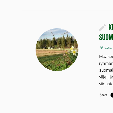
K
suom
10 touko,
Maaseu
ryhmän
suomal
viljeli
viisast