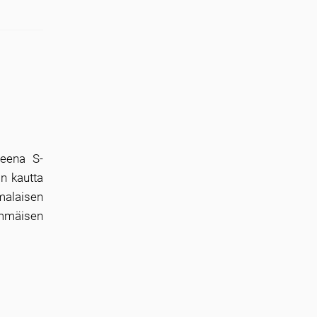
neena S-
n kautta
malaisen
rimmäisen