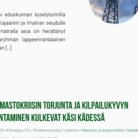
si eduskunnan kyselytunnilla
Kajaaniin ja Imatran seudulle
Imatralla asia on herättänyt
ryhmän lappeenrantalainen
an […]
lmastokriisin torjunta ja kilpailukyvyn
ntaminen kulkevat käsi kädessä
024
in
Energia
/
EU
/
Ilmastonmuutos
/
Liikenne
/
Maaseutu ja aluepolitiikka
/
Maata