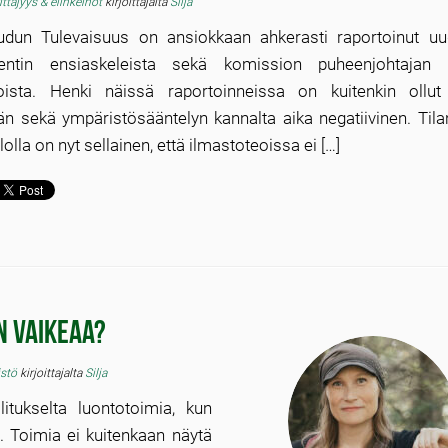
ittäjyys & elinkeinot
kirjoittajalta
Silja
dun Tulevaisuus on ansiokkaan ahkerasti raportoinut u
entin ensiaskeleista sekä komission puheenjohtajan 
oista. Henki näissä raportoinneissa on kuitenkin ollut
än sekä ympäristösääntelyn kannalta aika negatiivinen. Tila
olla on nyt sellainen, että ilmastoteoissa ei […]
n vaikeaa?
istö
kirjoittajalta
Silja
tukselta luontotoimia, kun
 Toimia ei kuitenkaan näytä