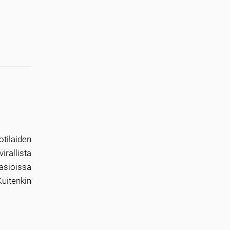
tilaiden
rallista
asioissa
uitenkin