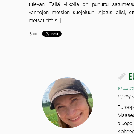
tulevan. Tällä viikolla on puhuttu satumetsäk
vanhojen metsien suojeluun. Ajatus olisi, et
metsät pitäisi […]
E
5 kesä, 2
kirjoittaja
Euroop
Maase
aluep
Koheesi