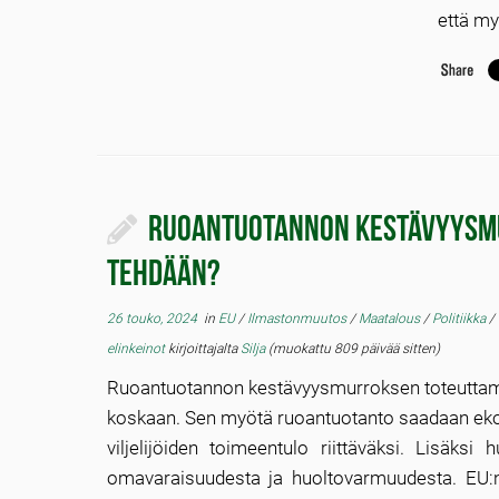
että my
Ruoantuotannon kestävyysmu
tehdään?
26 touko, 2024
in
EU
/
Ilmastonmuutos
/
Maatalous
/
Politiikka
/
elinkeinot
kirjoittajalta
Silja
(muokattu 809 päivää sitten)
Ruoantuotannon kestävyysmurroksen toteuttam
koskaan. Sen myötä ruoantuotanto saadaan ekolo
viljelijöiden toimeentulo riittäväksi. Lisäksi
omavaraisuudesta ja huoltovarmuudesta. EU:n