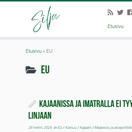
Etusivu
Etusivu
»
EU
EU
Kajaanissa ja Imatralla ei t
linjaan
26 helmi, 2026
in
EU
/
Kainuu
/
Kajaani
/
Maaseutu ja aluepolitii