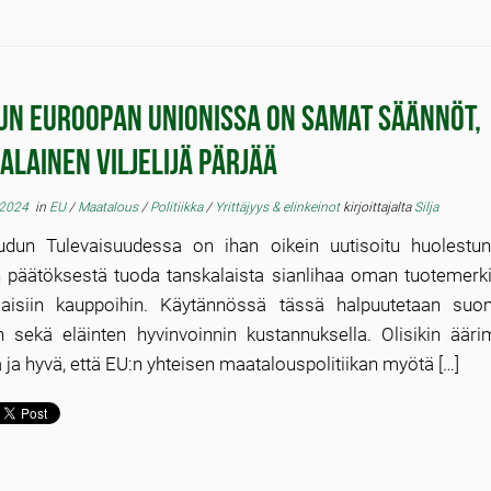
un Euroopan Unionissa on samat säännöt,
alainen viljelijä pärjää
 2024
in
EU
/
Maatalous
/
Politiikka
/
Yrittäjyys & elinkeinot
kirjoittajalta
Silja
dun Tulevaisuudessa on ihan oikein uutisoitu huolestu
 päätöksestä tuoda tanskalaista sianlihaa oman tuotemerki
aisiin kauppoihin. Käytännössä tässä halpuutetaan suo
jän sekä eläinten hyvinvoinnin kustannuksella. Olisikin ää
a ja hyvä, että EU:n yhteisen maatalouspolitiikan myötä […]