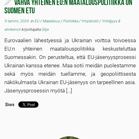
Vahva yhteinen EU:n maatalouspolitiikka on
Suomen etu
9 tammi, 2024
in
EU
/
Maatalous
/
Politiikka
/
Ympäristö
/
Yrittäjyys &
elinkeinot
kirjoittajalta
Silja
Eurovaalien lähestyessä ja Ukrainan voittoa toivoessa
EU:n yhteinen maatalouspolitiikka keskusteluttaa
Suomessakin. On perusteltua, että EU-jäsenyysprosessi
Ukrainan kanssa etenee. Maa sotii meidän puolestamme
sekä myös meidän tuellamme, ja geopoliittisesta
näkökulmasta Ukrainan EU-jäsenyys on tarpeellinen asia.
Jäsenyysprosessin myötä […]