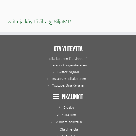
Twiittejä käyttäjältä @SiljaMP
Ota yhteyttä
silja.keranen [ät] vihreat.fi
Facebook:
siljamkeranen
Twitter:
SiljaMP
Instagram:
siljakeranen
Youtube:
Silja Keränen
Pikalinkit
Etusivu
Kuka olen
Minusta sanottua
Ota yhteyttä