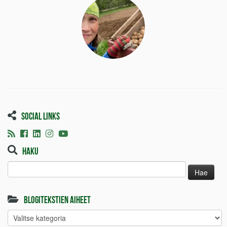
Social links
Haku
Haku:
Blogitekstien aiheet
Blogitekstien
aiheet