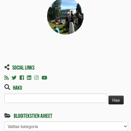
Social links
Haku
Haku:
Blogitekstien aiheet
Blogitekstien