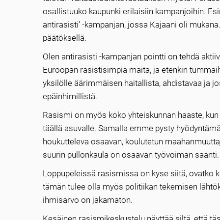
osallistuuko kaupunki erilaisiin kampanjoihin. E
antirasisti’ -kampanjan, jossa Kajaani oli mukana.
päätöksellä.
Olen antirasisti -kampanjan pointti on tehdä akt
Euroopan rasistisimpia maita, ja etenkin tummaiho
yksilölle äärimmäisen haitallista, ahdistavaa ja jos
epäinhimillistä.
Rasismi on myös koko yhteiskunnan haaste, kun 
täällä asuvalle. Samalla emme pysty hyödyntämää
houkutteleva osaavan, koulutetun maahanmuuttaj
suurin pullonkaula on osaavan työvoiman saanti.
Loppupeleissä rasismissa on kyse siitä, ovatko ka
tämän tulee olla myös politiikan tekemisen lähtök
ihmisarvo on jakamaton.
Kesäinen rasismikeskustelu näyttää siltä, että tä