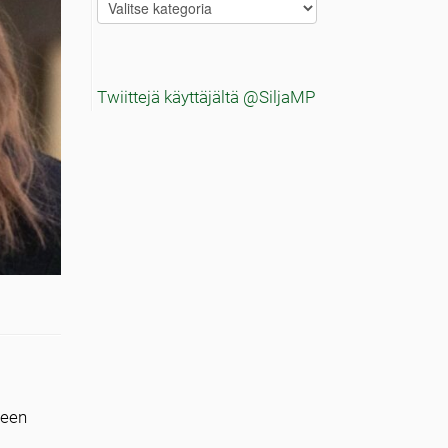
Blogitekstien
aiheet
Twiittejä käyttäjältä @SiljaMP
seen