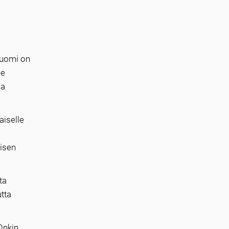
Suomi on
le
ja
aiselle
isen
ta
utta
Onkin