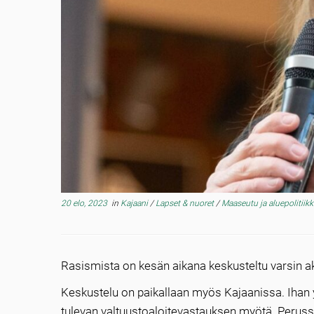
20 elo, 2023
in
Kajaani
/
Lapset & nuoret
/
Maaseutu ja aluepolitiik
Rasismista on kesän aikana keskusteltu varsin akti
Keskustelu on paikallaan myös Kajaanissa. Ihan
tulevan valtuustoaloitevastauksen myötä. Peruss