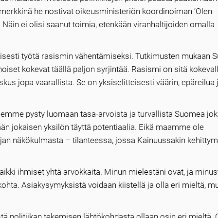
simerkkinä he nostivat oikeusministeriön koordinoiman ’Olen
 Näin ei olisi saanut toimia, etenkään viranhaltijoiden omalla
iivisesti työtä rasismin vähentämiseksi. Tutkimusten mukaan 
iset kokevat täällä paljon syrjintää. Rasismi on sitä kokeval
kus jopa vaarallista. Se on yksiselitteisesti väärin, epäreilua 
emme pysty luomaan tasa-arvoista ja turvallista Suomea jok
n jokaisen yksilön täyttä potentiaalia. Eikä maamme ole
an näkökulmasta – tilanteessa, jossa Kainuussakin kehittym
ikki ihmiset yhtä arvokkaita. Minun mielestäni ovat, ja minus
ohta. Asiakysymyksistä voidaan kiistellä ja olla eri mieltä, m
stä politiikan tekemisen lähtökohdasta ollaan osin eri mieltä. 