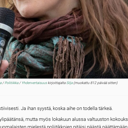
ka
/
Politiikka
/
Yhdenvertaisuus
kirjoittajalta
Silja
(muokattu 812 päivää sitten)
ivisesti. Ja ihan syystä, koska aihe on todella tärkeä.
 ylipäätänsä, mutta myös lokakuun alussa valtuuston kokouk
uomalaisten mielestä poliitikkojen pitäisi päästä päättämään