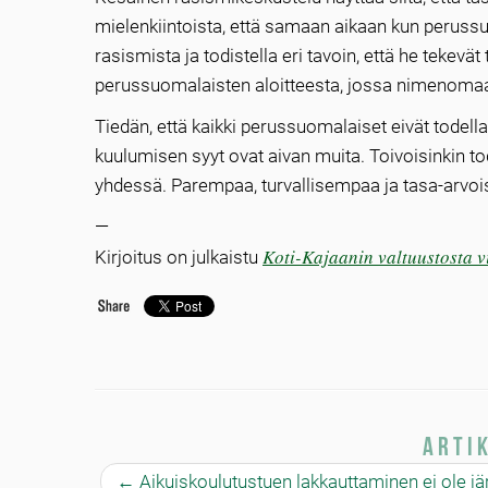
mielenkiintoista, että samaan aikaan kun perussuo
rasismista ja todistella eri tavoin, että he tekev
perussuomalaisten aloitteesta, jossa nimenomaan 
Tiedän, että kaikki perussuomalaiset eivät todel
kuulumisen syyt ovat aivan muita. Toivoisinkin tode
yhdessä. Parempaa, turvallisempaa ja tasa-arvo
—
Koti-Kajaanin valtuustosta vi
Kirjoitus on julkaistu
Arti
←
Aikuiskoulutustuen lakkauttaminen ei ole j