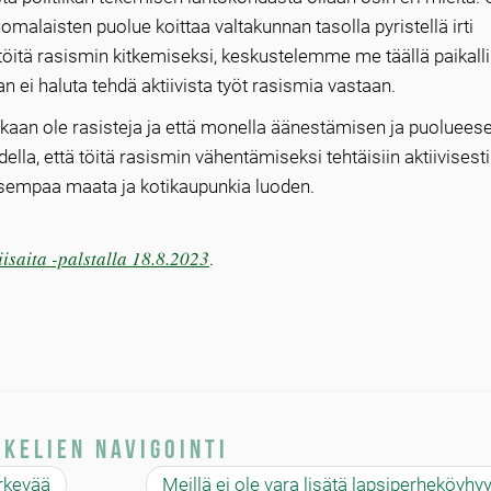
malaisten puolue koittaa valtakunnan tasolla pyristellä irti
ät töitä rasismin kitkemiseksi, keskustelemme me täällä paikall
ei haluta tehdä aktiivista työt rasismia vastaan.
lakaan ole rasisteja ja että monella äänestämisen ja puoluees
lla, että töitä rasismin vähentämiseksi tehtäisiin aktiivisesti
isempaa maata ja kotikaupunkia luoden.
isaita -palstalla 18.8.2023
.
kkelien navigointi
ärkevää
Meillä ei ole vara lisätä lapsiperheköyhy