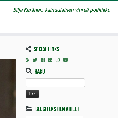
Silja Keränen, kainuulainen vihreä poliitikko
Social links
Haku
Haku:
Blogitekstien aiheet