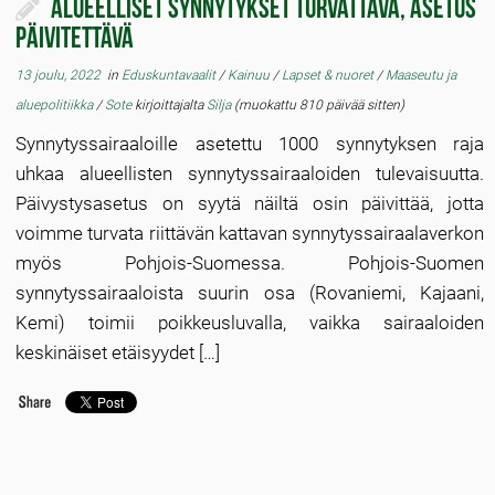
Alueelliset synnytykset turvattava, asetus
päivitettävä
13 joulu, 2022
in
Eduskuntavaalit
/
Kainuu
/
Lapset & nuoret
/
Maaseutu ja
aluepolitiikka
/
Sote
kirjoittajalta
Silja
(muokattu 810 päivää sitten)
Synnytyssairaaloille asetettu 1000 synnytyksen raja
uhkaa alueellisten synnytyssairaaloiden tulevaisuutta.
Päivystysasetus on syytä näiltä osin päivittää, jotta
voimme turvata riittävän kattavan synnytyssairaalaverkon
myös Pohjois-Suomessa. Pohjois-Suomen
synnytyssairaaloista suurin osa (Rovaniemi, Kajaani,
Kemi) toimii poikkeusluvalla, vaikka sairaaloiden
keskinäiset etäisyydet […]