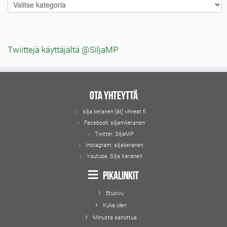
Blogitekstien
aiheet
Twiittejä käyttäjältä @SiljaMP
Ota yhteyttä
silja.keranen [ät] vihreat.fi
Facebook:
siljamkeranen
Twitter:
SiljaMP
Instagram:
siljakeranen
Youtube:
Silja Keränen
Pikalinkit
Etusivu
Kuka olen
Minusta sanottua