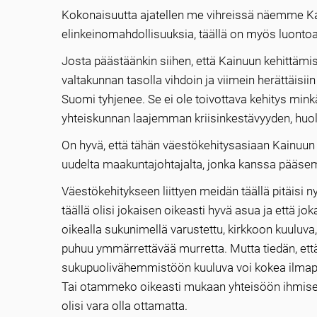
Kokonaisuutta ajatellen me vihreissä näemme Kai
elinkeinomahdollisuuksia, täällä on myös luontoa, 
Josta päästäänkin siihen, että Kainuun kehittäm
valtakunnan tasolla vihdoin ja viimein herättäisii
Suomi tyhjenee. Se ei ole toivottava kehitys mi
yhteiskunnan laajemman kriisinkestävyyden, huol
On hyvä, että tähän väestökehitysasiaan Kainuun 
uudelta maakuntajohtajalta, jonka kanssa pääs
Väestökehitykseen liittyen meidän täällä pitäisi n
täällä olisi jokaisen oikeasti hyvä asua ja että j
oikealla sukunimellä varustettu, kirkkoon kuuluva
puhuu ymmärrettävää murretta. Mutta tiedän, että 
sukupuolivähemmistöön kuuluva voi kokea ilmapiir
Tai otammeko oikeasti mukaan yhteisöön ihmisen, 
olisi vara olla ottamatta.