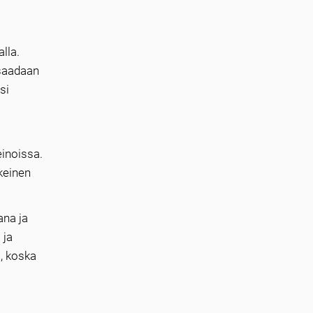
lla.
 saadaan
si
einoissa.
keinen
ana ja
 ja
i, koska