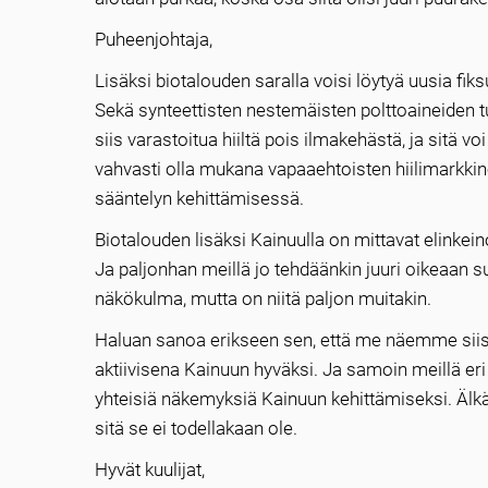
Puheenjohtaja,
Lisäksi biotalouden saralla voisi löytyä uusia fik
Sekä synteettisten nestemäisten polttoaineiden tu
siis varastoitua hiiltä pois ilmakehästä, ja sitä 
vahvasti olla mukana vapaaehtoisten hiilimarkkin
sääntelyn kehittämisessä.
Biotalouden lisäksi Kainuulla on mittavat elinkei
Ja paljonhan meillä jo tehdäänkin juuri oikeaan 
näkökulma, mutta on niitä paljon muitakin.
Haluan sanoa erikseen sen, että me näemme siis K
aktiivisena Kainuun hyväksi. Ja samoin meillä eri
yhteisiä näkemyksiä Kainuun kehittämiseksi. Älkää 
sitä se ei todellakaan ole.
Hyvät kuulijat,