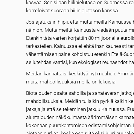
kasvaa. Sen sijaan hiilinielutaso on Suomessa r
korreloivat suoraan hiilinielutason kanssa.
Jos ajatuksiin hiipii, että mutta meillä Kainuuss
näin on. Mutta meiltä Kainuusta viedään puuta mm
Etenkin tätä varten korjattiin 80 miljoonalla eur
tarkastellen, Kainuussa ei ehkä ihan kauheasti ta
vähentämisen paine kohdistuu etenkin Etelä-Suom
sellutehdas vaatisi, kun ekologiset reunaehdot ha
Meidän kannattaisi keskittyä nyt muuhun. Ymmärr
muita mahdollisuuksia meillä on lukuisia.
Biotalouden osalta sahoilla ja sahatavaran jatko
mahdollisuuksia. Meidän tulisikin pyrkiä kaikin 
jatkaja ja että se tekeminen jatkuu Kainuussa. P
aluetalouden näkökulmasta äärimmäisen kannatetta
kokonaan puurakentamisen edistämisohjelman. Hu
aiotaan purkaa, koska osa siitä olisi juuri puurak