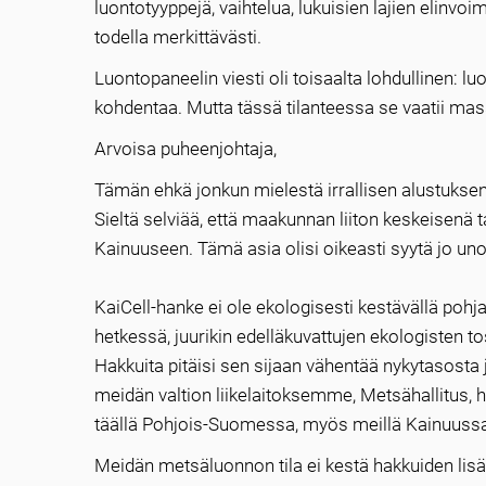
luontotyyppejä, vaihtelua, lukuisien lajien elinvo
todella merkittävästi.
Luontopaneelin viesti oli toisaalta lohdullinen:
kohdentaa. Mutta tässä tilanteessa se vaatii mass
Arvoisa puheenjohtaja,
Tämän ehkä jonkun mielestä irrallisen alustuksen
Sieltä selviää, että maakunnan liiton keskeisenä
Kainuuseen. Tämä asia olisi oikeasti syytä jo unoh
KaiCell-hanke ei ole ekologisesti kestävällä pohj
hetkessä, juurikin edelläkuvattujen ekologisten tos
Hakkuita pitäisi sen sijaan vähentää nykytasosta j
meidän valtion liikelaitoksemme, Metsähallitus,
täällä Pohjois-Suomessa, myös meillä Kainuuss
Meidän metsäluonnon tila ei kestä hakkuiden lisä