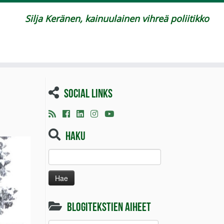
Silja Keränen, kainuulainen vihreä poliitikko
Social links
Haku
Haku:
Blogitekstien aiheet