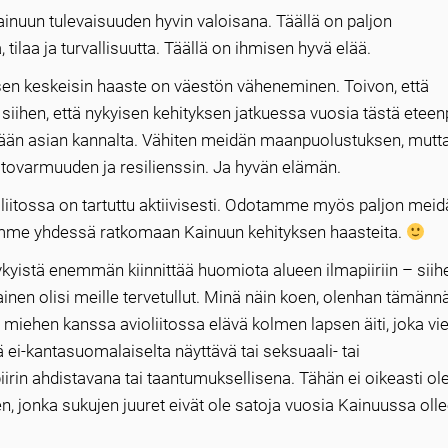
nuun tulevaisuuden hyvin valoisana. Täällä on paljon
tilaa ja turvallisuutta. Täällä on ihmisen hyvä elää.
isen keskeisin haaste on väestön väheneminen. Toivon, että
n siihen, että nykyisen kehityksen jatkuessa vuosia tästä eteenp
nkään asian kannalta. Vähiten meidän maanpuolustuksen, mut
tovarmuuden ja resilienssin. Ja hyvän elämän.
liitossa on tartuttu aktiivisesti. Odotamme myös paljon mei
emme yhdessä ratkomaan Kainuun kehityksen haasteita.
ykyistä enemmän kiinnittää huomiota alueen ilmapiiriin – siihe
okainen olisi meille tervetullut. Minä näin koen, olenhan tämänn
, miehen kanssa avioliitossa elävä kolmen lapsen äiti, joka vi
ei-kantasuomalaiselta näyttävä tai seksuaali- tai
in ahdistavana tai taantumuksellisena. Tähän ei oikeasti ole
jonka sukujen juuret eivät ole satoja vuosia Kainuussa ollee