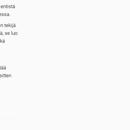
entistä
essa.
n tekijä
ä, se luo
ekä
tää
sitten