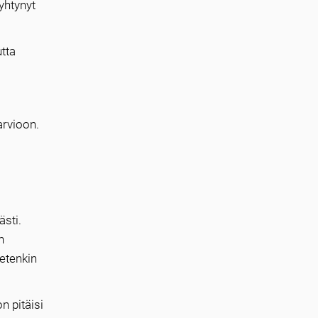
yhtynyt
tta
arvioon.
ästi.
n
etenkin
n pitäisi