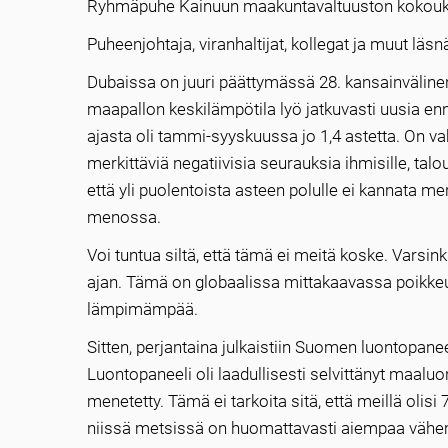
Ryhmäpuhe Kainuun maakuntavaltuuston kokouk
Puheenjohtaja, viranhaltijat, kollegat ja muut läsnä
Dubaissa on juuri päättymässä 28. kansainvälinen
maapallon keskilämpötila lyö jatkuvasti uusia en
ajasta oli tammi-syyskuussa jo 1,4 astetta. On vah
merkittäviä negatiivisia seurauksia ihmisille, tal
että yli puolentoista asteen polulle ei kannata m
menossa.
Voi tuntua siltä, että tämä ei meitä koske. Varsin
ajan. Tämä on globaalissa mittakaavassa poikkeu
lämpimämpää.
Sitten, perjantaina julkaistiin Suomen luontopane
Luontopaneeli oli laadullisesti selvittänyt maalu
menetetty. Tämä ei tarkoita sitä, että meillä olis
niissä metsissä on huomattavasti aiempaa vähemm