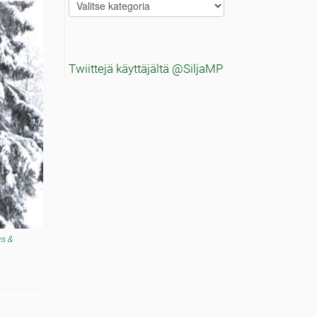
Blogitekstien
aiheet
Twiittejä käyttäjältä @SiljaMP
ys &