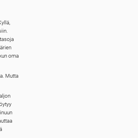
yllä,
iin.
utasoja
äärien
 kun oma
a. Mutta
aljon
öytyy
ainuun
auttaa
ä