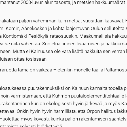
omahtanut 2000-luvun alun tasosta, ja metsien hakkuumäärät
a hakataan paljon vähemmän kuin metsät vuosittain kasvavat. K
. Kemin, Äänekosken ja kohta laajentuvan Oulun sellutehtais
olla Kontiomäki-Pesiökylä-rataosuuskin. Maakunnallisia hakku
rvitse niitä vähentää. Suojelualueiden lisäämisen ja hakkuum
een. Mutta ei Kainuussa ole vara lisätä hakkuita sen verran
lutaan ottaa tosissaan.
än, että tämä on vaikeaa – etenkin monelle täällä Paltamoss
jalostuksessa puurakennuksiksi on Kainuun kannalta todella p
keinoin varmistamaan, että Kuhmon puutaloelementtitehtaalle l
uurakentaminen kun on ekologisesti hyvin järkevää ja myös K
vaa. Onkin hyvin hyvin harmillista, että Orpon hallitus lakk
olettaa myös kovasti, kuinka paljon rakentamisen sääntely
entamista selvästi hyödyttävää.