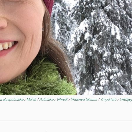
a aluepolitiikka
/
Metsä
/
Politiikka
/
Vihreät
/
Yhdenvertaisuus
/
Ympäristö
/
Yrittäjy