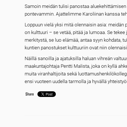
Samoin meidän tulisi panostaa aluekehittämisen 
pontevammin. Ajattelimme Karoliinan kanssa tehd
Loppuun vielä yksi mitä olennaisin asia: meidän pit
on kulttuuri – se vetää, pitää ja lumoaa. Se tekee 
merkitystä, se luo elämää, antaa syyn kohdata, tull
kuntien panostukset kulttuuriin ovat niin olennaisi
Näillä sanoilla ja ajatuksilla haluan vihreän valtu
maakuntajohtaja Pentti Malista, joka on kyllä ah
muita viranhaltijoita sekä luottamushenkilökolleg
ensi vuoteen uudella tarmolla ja hyvällä yhteistyöl