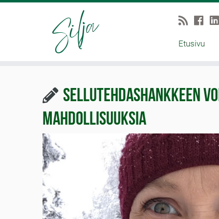
Etusivu
Sellutehdashankkeen vois
mahdollisuuksia