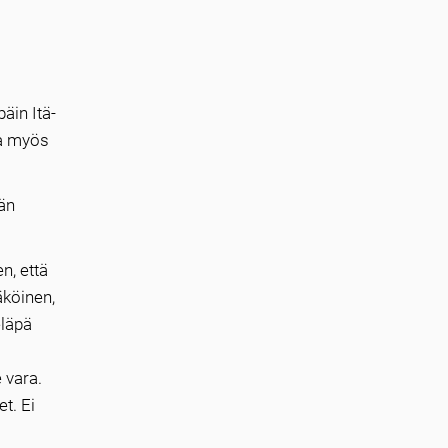
äin Itä-
ta myös
dän
n, että
äköinen,
eläpä
 vara.
t. Ei