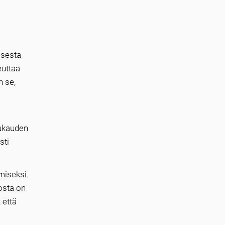
isesta
euttaa
n se,
uukauden
sti
miseksi.
osta on
 että