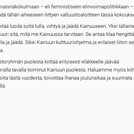
naisnäkökulmaan – eli feministiseen elinvoimapolitiikkaan – 
ä tähän aiheeseen liittyen valtuustoaloitteen tässä kokouks
ää luoda syitä tulla, viihtyä ja jäädä Kainuuseen. Yksi tällaine
juuri sitä, mitä me Kainuussa tarvitaan. Se antaa tilaa hengittä
a ja jäädä. Siksi Kainuun kulttuuriohjelma ja erilaiset liiton s
a.
ustoryhmän puolesta kiittää erityisesti eläkkeelle jäävää
keralla tavalla toiminut Kainuun puolesta. Haluamme myös kiit
oita tästä vuodesta, toivottaa ihanaa joulunaikaa ja suunnata 
lä.