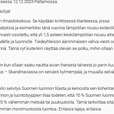
sessa 12.12.2023 Paltamossa.
olijat
 ilmastokokous. Se käydään kriittisessä tilanteessa, jossa
nätyksiä ja esimerkiksi tänä vuonna lämpötilan nousu esiteoll
vasti osoitettu, että yli 1,5 asteen keskilämpötilan nousu aih
oudelle ja luonnolle. Tiedeyhteisön äärimmäisen vahva viesti o
ennä. Tämä nyt kuitenkin näyttää olevan se polku, mihin ollaan
kin kun ollaan saatu nauttia aivan ihanasta talvesta jo parin k
s – Skandinaviassa on selvästi kylmempää, ja muualla selvä
elin selvitys Suomen luonnon tilasta ja keinoista sen kohenta
onnon ja luontotyyppien tilaa todeten, että 70 % Suomen luonn
i 70 % vähemmän metsää tai puukuutioita. Tämä tarkoittaa sitä,
än monimuotoista luontoa. Erilaisia lajeja, erilaisia