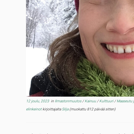
12 joulu, 2023
in
Ilmastonmuutos
/
Kainuu
/
Kulttuuri
/
Maaseutu j
elinkeinot
kirjoittajalta
Silja
(muokattu 812 päivää sitten)