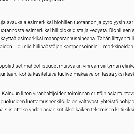
suja avauksia esimerkiksi biohiilen tuotannon ja pyrolyysin sara
otannosta esimerkiksi hiilidioksidista ja vedystä. Biohiileen
voi käyttää esimerkiksi maanparannusaineena. Tähän liittyen tuli
oiden – eli siis hiilipäästöjen kompensoinnin – markkinoiden
nopoliittiset mahdollisuudet muissakin vihreän siirtymän elink
suuntaan. Kohta käsiteltävä tuulivoimakaava on tässä yksi kes
ainuun liiton viranhaltijoiden toiminnan erittäin asiantuntev
 puolueiden luottamushenkilöillä on valtavasti yhteistä pohjaa
siis ottako yhden asian kritiikkiä kaiken tekemisen kritiikiks