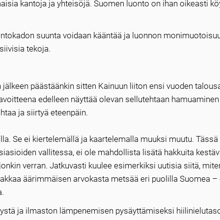
imaisia kantoja ja yhteisöjä. Suomen luonto on ihan oikeasti kö
 luontokadon suunta voidaan kääntää ja luonnon monimuotoisuu
iivisia tekoja.
 jälkeen päästäänkin sitten Kainuun liiton ensi vuoden talous
 tavoitteena edelleen näyttää olevan sellutehtaan hamuaminen
taa ja siirtyä eteenpäin.
alla. Se ei kiertelemällä ja kaartelemalla muuksi muutu. Tässä
iasioiden vallitessa, ei ole mahdollista lisätä hakkuita kestäv
onkin verran. Jatkuvasti kuulee esimerkiksi uutisia siitä, mite
 hakkaa äärimmäisen arvokasta metsää eri puolilla Suomea – 
a.
ystä ja ilmaston lämpenemisen pysäyttämiseksi hiilinielutaso