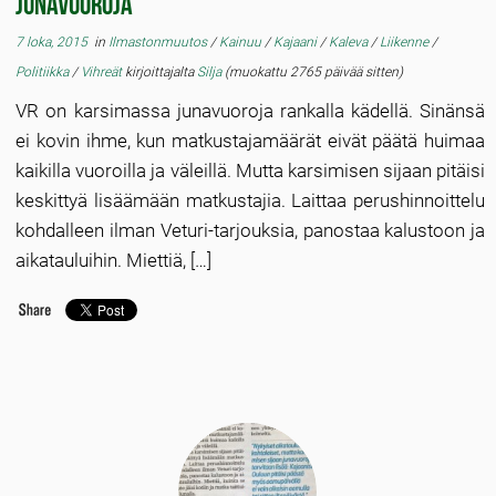
junavuoroja
7 loka, 2015
in
Ilmastonmuutos
/
Kainuu
/
Kajaani
/
Kaleva
/
Liikenne
/
Politiikka
/
Vihreät
kirjoittajalta
Silja
(muokattu 2765 päivää sitten)
VR on karsimassa junavuoroja rankalla kädellä. Sinänsä
ei kovin ihme, kun matkustajamäärät eivät päätä huimaa
kaikilla vuoroilla ja väleillä. Mutta karsimisen sijaan pitäisi
keskittyä lisäämään matkustajia. Laittaa perushinnoittelu
kohdalleen ilman Veturi-tarjouksia, panostaa kalustoon ja
aikatauluihin. Miettiä, […]