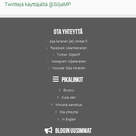
Twiittejä käyttäjältä @SiljaMP
Ota yhteyttä
silja.keranen [ät] vihreat.fi
Facebook:
siljamkeranen
Twitter:
SiljaMP
Instagram:
siljakeranen
Youtube:
Silja Keränen
Pikalinkit
Etusivu
Kuka olen
Minusta sanottua
Ota yhteyttä
In English
Blogin uusimmat