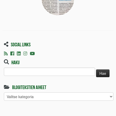
Social links
Haku
Haku:
Blogitekstien aiheet
Blogitekstien
aiheet