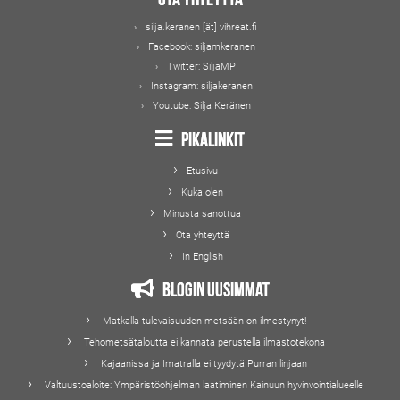
silja.keranen [ät] vihreat.fi
Facebook:
siljamkeranen
Twitter:
SiljaMP
Instagram:
siljakeranen
Youtube:
Silja Keränen
Pikalinkit
Etusivu
Kuka olen
Minusta sanottua
Ota yhteyttä
In English
Blogin uusimmat
Matkalla tulevaisuuden metsään on ilmestynyt!
Tehometsätaloutta ei kannata perustella ilmastotekona
Kajaanissa ja Imatralla ei tyydytä Purran linjaan
Valtuustoaloite: Ympäristöohjelman laatiminen Kainuun hyvinvointialueelle