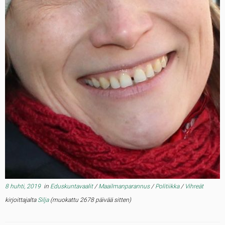
8 huhti, 2019
in
Eduskuntavaalit
/
Maailmanparannus
/
Politiikka
/
Vihreät
kirjoittajalta
Silja
(muokattu 2678 päivää sitten)