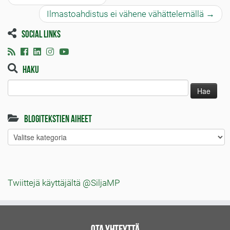
Ilmastoahdistus ei vähene vähättelemällä
→
Social links
Haku
Haku:
Blogitekstien aiheet
Blogitekstien
aiheet
Twiittejä käyttäjältä @SiljaMP
Ota yhteyttä