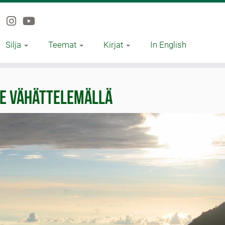
Silja
Teemat
Kirjat
In English
ne vähättelemällä