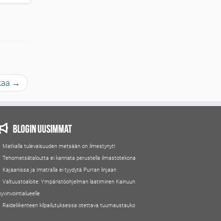
kkaa
→
Blogin uusimmat
Matkalla tulevaisuuden metsään on ilmestynyt!
Tehometsätaloutta ei kannata perustella ilmastotekona
Kajaanissa ja Imatralla ei tyydytä Purran linjaan
Valtuustoaloite: Ympäristöohjelman laatiminen Kainuun
hyvinvointialueelle
Raideliikenteen kilpailutuksessa otettava tuumaustauko