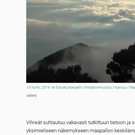
10 huhti, 2019
in
Eduskuntavaalit
/
Ilmastonmuutos
/
Kainuu
/
Ma
sitten)
Vihreät suhtautuu vakavasti tutkittuun tietoon j
yksimieliseen näkemykseen maapallon keskilämp