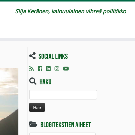
Silja Keränen, kainuulainen vihreä poliitikko
Social links
Haku
Haku:
Blogitekstien aiheet