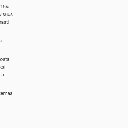
0-15%
ivisuus
asti
ja
osta.
ksi
na
okemaa