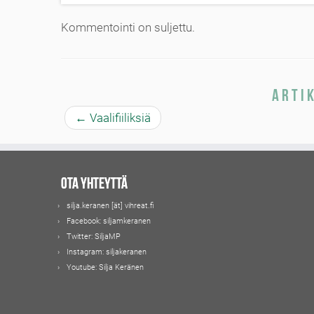
Kommentointi on suljettu.
Arti
←
Vaalifiiliksiä
Ota yhteyttä
silja.keranen [ät] vihreat.fi
Facebook:
siljamkeranen
Twitter:
SiljaMP
Instagram:
siljakeranen
Youtube:
Silja Keränen