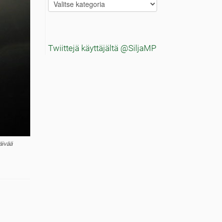
Blogitekstien
aiheet
Twiittejä käyttäjältä @SiljaMP
äivää