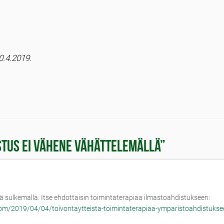
0.4.2019.
tus ei vähene vähättelemällä
”
iä sulkemalla. Itse ehdottaisin toimintaterapiaa ilmastoahdistukseen:
om/2019/04/04/toivontaytteista-toimintaterapiaa-ymparistoahdistukse