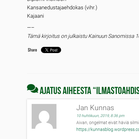
Kansanedustajaehdokas (vihr.)
Kajaani
—–
Tämä kirjoitus on julkaistu Kainuun Sanomissa 1
Ajatus aiheesta “
Ilmastoahdis
Jan Kunnas
10 huhtikuun, 2019, 8:36 pm
Aivan, ongelmat eivät häviä silm
https://kunnasblog.wordpress.c