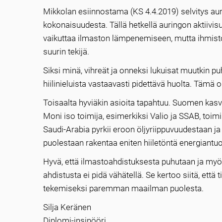
Mikkolan esiinnostama (KS 4.4.2019) selvitys aur
kokonaisuudesta. Tällä hetkellä auringon aktiivi
vaikuttaa ilmaston lämpenemiseen, mutta ihmist
suurin tekijä.
Siksi minä, vihreät ja onneksi lukuisat muutkin 
hiilinieluista vastaavasti pidettävä huolta. Tämä 
Toisaalta hyviäkin asioita tapahtuu. Suomen ka
Moni iso toimija, esimerkiksi Valio ja SSAB, toim
Saudi-Arabia pyrkii eroon öljyriippuvuudestaan ja
puolestaan rakentaa eniten hiiletöntä energiantu
Hyvä, että ilmastoahdistuksesta puhutaan ja myös
ahdistusta ei pidä vähätellä. Se kertoo siitä, että
tekemiseksi paremman maailman puolesta.
Silja Keränen
Diplomi-insinööri