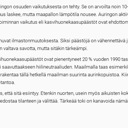
ingon osuuden vaikutuksesta on tehty. Se on arvoilta noin 1
suus laskee, mutta maapallon lämpötila nousee. Auringon akti
oiminnan vaikutus eli kasvihuonekaasupäästöt ovat ehdottom
puhuvat ilmastonmuutoksesta. Siksi päästöjä on vähennettävä 
on valtava savotta, mutta sitäkin tärkeämpi.
svihuonekaasupäästöt ovat pienentyneet 20 % vuoden 1990 tas
ii saavuttaakseen hiilineutraaliuden. Maailmalla taas esimerki
 rakentaa tällä hetkellä maailman suurinta aurinkopuistoa. Kii
otantoa.
, että sitä esiintyy. Etenkin nuorten, usein myös aikuisten k
 tiedostaa tilanteen ja välittää. Tärkeää toki on kanavoida nämä