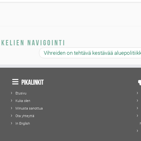
kkelien navigointi
Vihreiden on tehtävä kestävää aluepolitii
Pikalinkit
Etusivu
Kuka olen
Minusta sanottua
Ota yhteyttä
In English