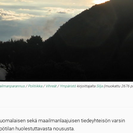
ailmanparannus
/
Politiikka
/
Vihreät
/
Ympäristö
kirjoittajalta
Silja
(muokattu 2676 p
a suomalaisen sekä maailmanlaajuisen tiedeyhteisön varsin
ötilan huolestuttavasta noususta.