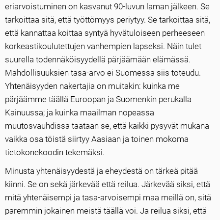
eriarvoistuminen on kasvanut 90-luvun laman jälkeen. Se
tarkoittaa sitä, että työttömyys periytyy. Se tarkoittaa sitä,
että kannattaa koittaa syntyä hyvätuloiseen perheeseen
korkeastikoulutettujen vanhempien lapseksi. Näin tulet
suurella todennäköisyydellä pärjäämään elämässä.
Mahdollisuuksien tasa-arvo ei Suomessa siis toteudu.
Yhtenäisyyden nakertajia on muitakin: kuinka me
pärjäämme täällä Euroopan ja Suomenkin perukalla
Kainuussa; ja kuinka maailman nopeassa
muutosvauhdissa taataan se, että kaikki pysyvät mukana
vaikka osa töistä siirtyy Aasiaan ja toinen mokoma
tietokonekoodin tekemäksi.
Minusta yhtenäisyydestä ja eheydestä on tärkeä pitää
kiinni. Se on sekä järkevää että reilua. Järkevää siksi, että
mitä yhtenäisempi ja tasa-arvoisempi maa meillä on, sitä
paremmin jokainen meistä täällä voi. Ja reilua siksi, että