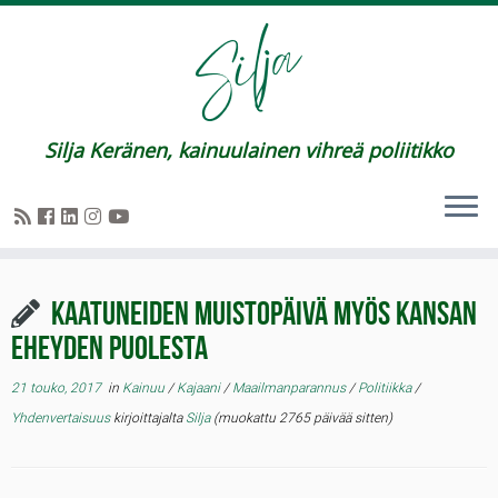
Silja Keränen, kainuulainen vihreä poliitikko
Kaatuneiden muistopäivä myös kansan
eheyden puolesta
21 touko, 2017
in
Kainuu
/
Kajaani
/
Maailmanparannus
/
Politiikka
/
Yhdenvertaisuus
kirjoittajalta
Silja
(muokattu 2765 päivää sitten)