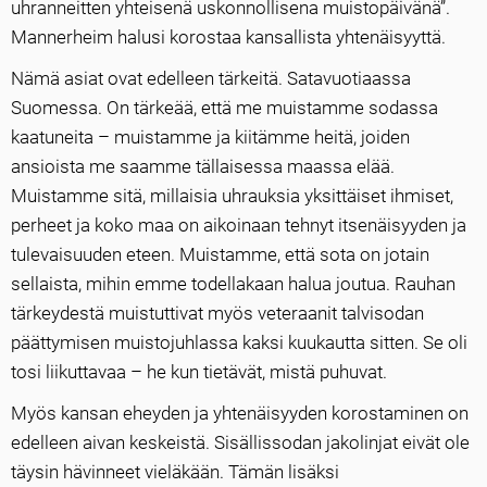
uhranneitten yhteisenä uskonnollisena muistopäivänä”.
Mannerheim halusi korostaa kansallista yhtenäisyyttä.
Nämä asiat ovat edelleen tärkeitä. Satavuotiaassa
Suomessa. On tärkeää, että me muistamme sodassa
kaatuneita – muistamme ja kiitämme heitä, joiden
ansioista me saamme tällaisessa maassa elää.
Muistamme sitä, millaisia uhrauksia yksittäiset ihmiset,
perheet ja koko maa on aikoinaan tehnyt itsenäisyyden ja
tulevaisuuden eteen. Muistamme, että sota on jotain
sellaista, mihin emme todellakaan halua joutua. Rauhan
tärkeydestä muistuttivat myös veteraanit talvisodan
päättymisen muistojuhlassa kaksi kuukautta sitten. Se oli
tosi liikuttavaa – he kun tietävät, mistä puhuvat.
Myös kansan eheyden ja yhtenäisyyden korostaminen on
edelleen aivan keskeistä. Sisällissodan jakolinjat eivät ole
täysin hävinneet vieläkään. Tämän lisäksi