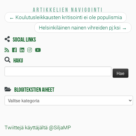
Artikkelien navigointi
←
Koulutusleikkausten kritisointi ei ole populismia
Helsinkiläinen nainen vihreiden pj:ksi
→
Social links
Haku
Haku:
Blogitekstien aiheet
Blogitekstien
aiheet
Twiittejä käyttäjältä @SiljaMP