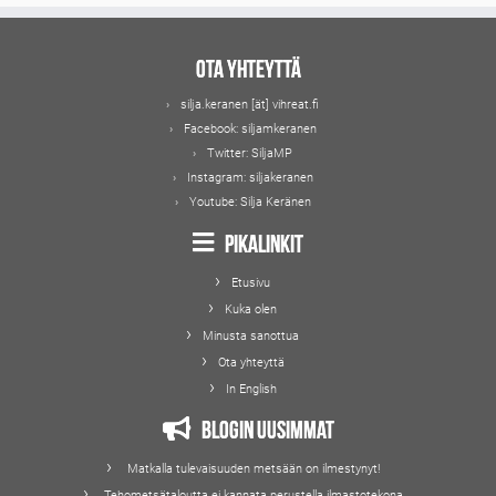
Ota yhteyttä
silja.keranen [ät] vihreat.fi
Facebook:
siljamkeranen
Twitter:
SiljaMP
Instagram:
siljakeranen
Youtube:
Silja Keränen
Pikalinkit
Etusivu
Kuka olen
Minusta sanottua
Ota yhteyttä
In English
Blogin uusimmat
Matkalla tulevaisuuden metsään on ilmestynyt!
Tehometsätaloutta ei kannata perustella ilmastotekona