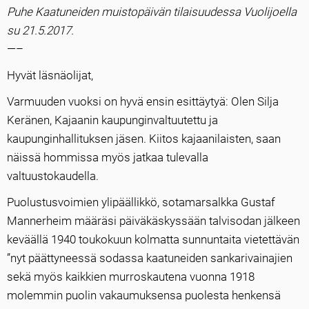
Puhe Kaatuneiden muistopäivän tilaisuudessa Vuolijoella
su 21.5.2017.
—–
Hyvät läsnäolijat,
Varmuuden vuoksi on hyvä ensin esittäytyä: Olen Silja
Keränen, Kajaanin kaupunginvaltuutettu ja
kaupunginhallituksen jäsen. Kiitos kajaanilaisten, saan
näissä hommissa myös jatkaa tulevalla
valtuustokaudella.
Puolustusvoimien ylipäällikkö, sotamarsalkka Gustaf
Mannerheim määräsi päiväkäskyssään talvisodan jälkeen
keväällä 1940 toukokuun kolmatta sunnuntaita vietettävän
”nyt päättyneessä sodassa kaatuneiden sankarivainajien
sekä myös kaikkien murroskautena vuonna 1918
molemmin puolin vakaumuksensa puolesta henkensä