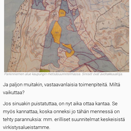
Parkinniemen alue kaupungin metsäsuunnitelmassa. Siniset ovat avohakkuualoja.
Ja paljon muitakin, vastaavanlaisia toimenpiteitä. Miltä
vaikuttaa?
Jos sinuakin puistatuttaa, on nyt aika ottaa kantaa. Se
myös kannattaa, koska onneksi jo tähän mennessä on
tehty parannuksia: mm. erilliset suunnitelmat keskeisistä
virkistysalueistamme.