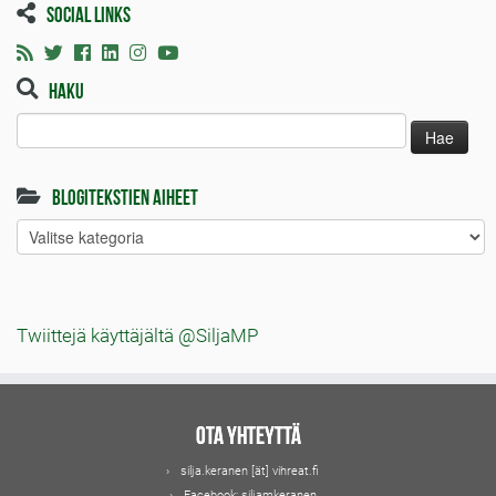
Social links
Haku
Haku:
Blogitekstien aiheet
Blogitekstien
aiheet
Twiittejä käyttäjältä @SiljaMP
Ota yhteyttä
silja.keranen [ät] vihreat.fi
Facebook:
siljamkeranen