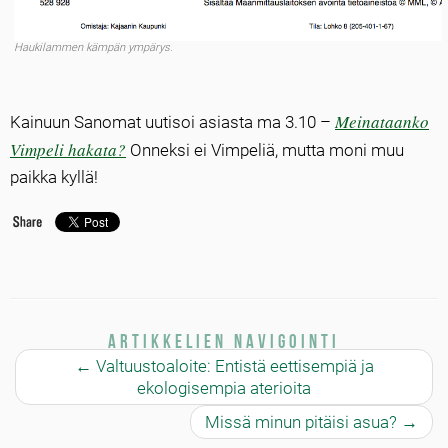
Haukilammen kämpän ympärys.
Meinataanko
Kainuun Sanomat uutisoi asiasta ma 3.10 –
Vimpeli hakata?
Onneksi ei Vimpeliä, mutta moni muu
paikka kyllä!
Artikkelien navigointi
←
Valtuustoaloite: Entistä eettisempiä ja
ekologisempia aterioita
Missä minun pitäisi asua?
→