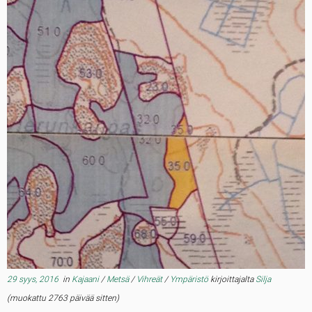
29 syys, 2016
in
Kajaani
/
Metsä
/
Vihreät
/
Ympäristö
kirjoittajalta
Silja
(muokattu 2763 päivää sitten)