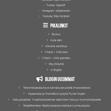
Twitter:
SiljaMP
Instagram:
siljakeranen
Youtube:
Silja Keränen
Pikalinkit
Etusivu
Kuka olen
Minusta sanottua
Yrkistö – Mitä teen
Yrkistö – Mitä ajattelen
Ota yhteyttä
In English
Blogin uusimmat
Tehometsätaloutta ei kannata perustella ilmastotekona
Kajaanissa ja Imatralla ei tyydytä Purran linjaan
Valtuustoaloite: Ympäristöohjelman laatiminen Kainuun hyvinvointialueelle
Raideliikenteen kilpailutuksessa otettava tuumaustauko