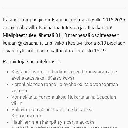
Kajaanin kaupungin metsäsuunnitelma vuosille 2016-2025
on nyt nähtävillä. Kannattaa tutustua ja ottaa kantaa!
Mielipiteet tulee lähettää 31.10 mennessä osoitteeseen
kajaani@kajaani.fi . Ensi viikon keskiviikkona 5.10 pidetään
asiasta yleisötilaisuus valtuustosalissa klo 16-19.
Poimintoja suunnitelmasta:
Käytännössä koko Parkinniemen Pirunvaaran alue
avohakattavaksi. (Katso kuva)
Karankalahden rannoilla avohakkuita aivan tonttien
viereen
Voimakkaita harvennuksia Nakertajan ja Seppälän
väliin
Valtava, noin 50 hehtaarin hakkuuaukko
Kieronmäkeen
Haukilammen kämpän ympärys aukoksi