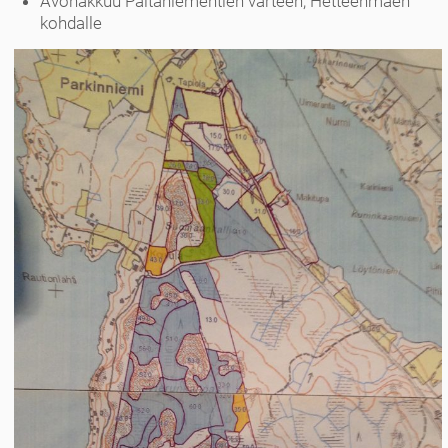
Avohakkuu Paltaniementien varteen, Hetteenmäen
kohdalle