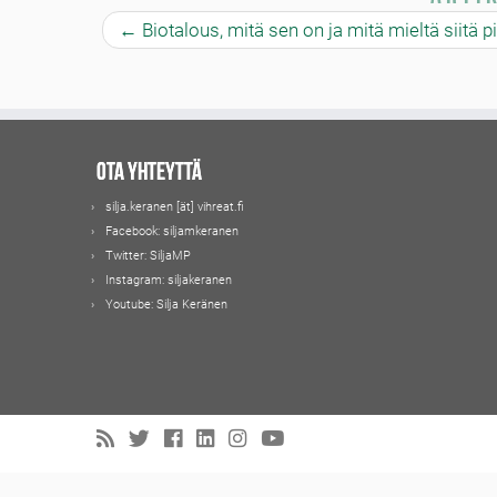
←
Biotalous, mitä sen on ja mitä mieltä siitä pit
Ota yhteyttä
silja.keranen [ät] vihreat.fi
Facebook:
siljamkeranen
Twitter:
SiljaMP
Instagram:
siljakeranen
Youtube:
Silja Keränen