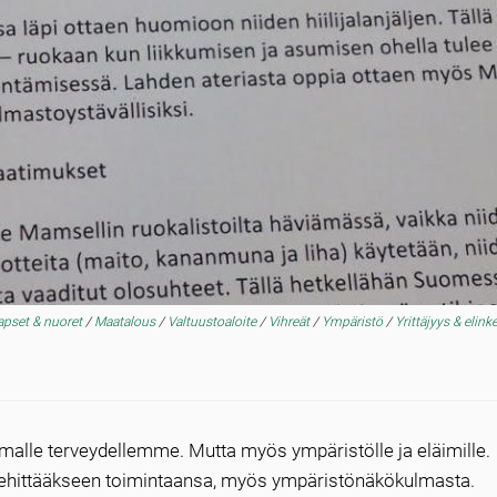
apset & nuoret
/
Maatalous
/
Valtuustoaloite
/
Vihreät
/
Ympäristö
/
Yrittäjyys & elink
omalle terveydellemme. Mutta myös ympäristölle ja eläimille.
 kehittääkseen toimintaansa, myös ympäristönäkökulmasta.