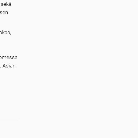
 sekä
 sen
okaa,
Suomessa
u. Asian