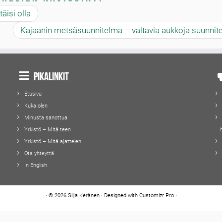
äisi olla
Kajaanin metsäsuunnitelma – valtavia aukkoja suunnit
Pikalinkit
Etusivu
Kuka olen
Minusta sanottua
Yrkistö – Mitä teen
Yrkistö – Mitä ajattelen
Ota yhteyttä
In English
·
© 2026
Silja Keränen
·
Designed with
Customizr Pro
·