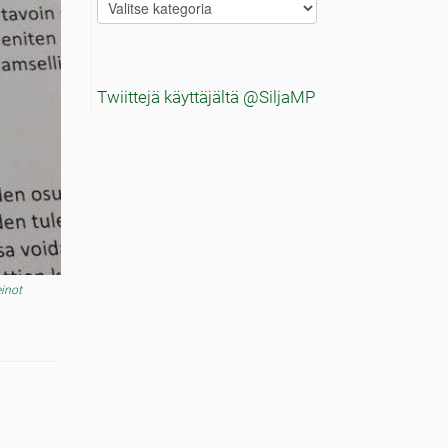
Blogitekstien
aiheet
Twiittejä käyttäjältä @SiljaMP
einot