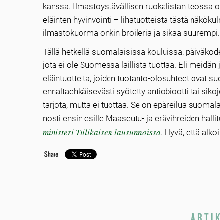
kanssa. Ilmastoystävällisen ruokalistan teossa
eläinten hyvinvointi – lihatuotteista tästä näkök
ilmastokuorma onkin broileria ja sikaa suurempi. 
Tällä hetkellä suomalaisissa kouluissa, päiväkode
jota ei ole Suomessa laillista tuottaa. Eli meidän
eläintuotteita, joiden tuotanto-olosuhteet ovat 
ennaltaehkäisevästi syötetty antiobiootti tai sik
tarjota, mutta ei tuottaa. Se on epäreilua suomala
nosti ensin esille Maaseutu- ja erävihreiden halli
ministeri Tiilikaisen lausunnoissa
. Hyvä, että alko
Arti