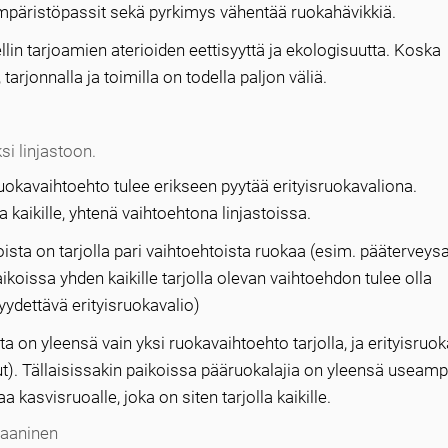
ympäristöpassit sekä pyrkimys vähentää ruokahävikkiä.
in tarjoamien aterioiden eettisyyttä ja ekologisuutta. Koska
tarjonnalla ja toimilla on todella paljon väliä.
i linjastoon.
okavaihtoehto tulee erikseen pyytää erityisruokavaliona.
 kaikille, yhtenä vaihtoehtona linjastoissa.
ista on tarjolla pari vaihtoehtoista ruokaa (esim. pääterve
ikoissa yhden kaikille tarjolla olevan vaihtoehdon tulee olla
pyydettävä erityisruokavalio)
a on yleensä vain yksi ruokavaihtoehto tarjolla, ja erityisruok
ut). Tällaisissakin paikoissa pääruokalajia on yleensä useamp
aa kasvisruoalle, joka on siten tarjolla kaikille.
gaaninen