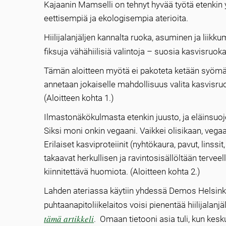
Kajaanin Mamselli on tehnyt hyvää työtä etenkin y
eettisempiä ja ekologisempia aterioita.
Hiilijalanjäljen kannalta ruoka, asuminen ja liikk
fiksuja vähähiilisiä valintoja – suosia kasvisruok
Tämän aloitteen myötä ei pakoteta ketään syömä
annetaan jokaiselle mahdollisuus valita kasvisru
(Aloitteen kohta 1.)
Ilmastonäkökulmasta etenkin juusto, ja eläinsuo
Siksi moni onkin vegaani. Vaikkei olisikaan, ve
Erilaiset kasviproteiinit (nyhtökaura, pavut, linss
takaavat herkullisen ja ravintosisällöltään terveel
kiinnitettävä huomiota. (Aloitteen kohta 2.)
Lahden ateriassa käytiin yhdessä Demos Helsinki 
puhtaanapitoliikelaitos voisi pienentää hiilijalanj
tämä artikkeli
. Omaan tietooni asia tuli, kun kesk