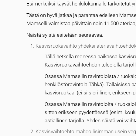
Esimerkeiksi käyvät henkilökunnalle tarkoitetut 
Tästä on hyvä jatkaa ja parantaa edelleen Mamsell
Mamselli valmistaa päivittäin noin 11 500 ateriaa, 
Näistä syistä esitetään seuraavaa:
Kasvisruokavaihto yhdeksi ateriavaihtoehdoks
Tällä hetkellä monessa paikassa kasvisru
Kasvisruokavaihtoehdon tulee olla tarjolla
Osassa Mamsellin ravintoloista / ruokalo
henkilöstöravintola Tähkä). Tällaisissa pa
kasvisruokaa. (ei siis erillinen, erikseen 
Osassa Mamsellin ravintoloita / ruokaloit
sitten erikseen pyydettäessä (esim. koul
astiallinen tarjolla. Yhden näistä voi vaiht
Kasvisvaihtoehto mahdollisimman usein ve