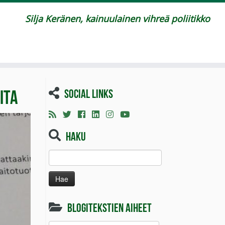
Silja Keränen, kainuulainen vihreä poliitikko
ita
Social links
Haku
Haku:
Blogitekstien aiheet