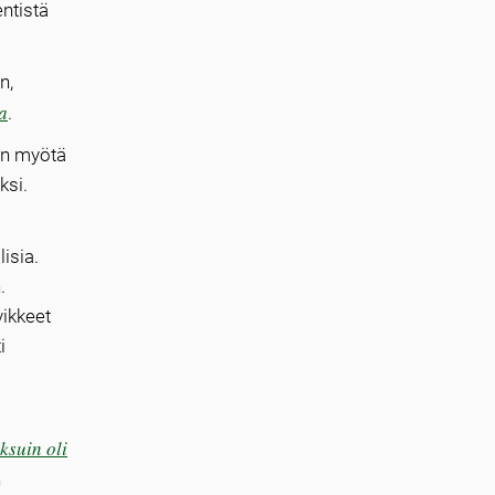
entistä
n,
a
.
en myötä
ksi.
isia.
.
vikkeet
i
iksuin oli
n