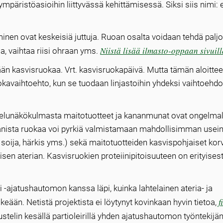
mpäristöasioihin liittyvässä kehittämisessä. Siksi siis nimi: 
uminen ovat keskeisiä juttuja. Ruoan osalta voidaan tehdä paljo
Niistä lisää ilmasto-oppaan sivuill
aa, vaihtaa riisi ohraan yms.
än kasvisruokaa. Vrt. kasvisruokapäivä. Mutta tämän aloitte
okavaihtoehto, kun se tuodaan linjastoihin yhdeksi vaihtoehdo
jelunäkökulmasta maitotuotteet ja kananmunat ovat ongelmall
gaanista ruokaa voi pyrkiä valmistamaan mahdollisimman usein
it, soija, härkis yms.) sekä maitotuotteiden kasvispohjaiset kor
lisen aterian. Kasvisruokien proteiinipitoisuuteen on erityisest
-ajatushautomon kanssa läpi, kuinka lahtelainen ateria- ja
f
älkeään. Netistä projektista ei löytynyt kovinkaan hyvin tietoa,
ustelin kesällä partioleirillä yhden ajatushautomon työntekijä