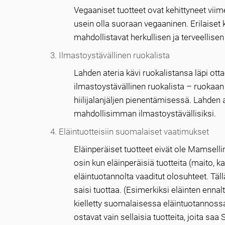
Vegaaniset tuotteet ovat kehittyneet vi
usein olla suoraan vegaaninen. Erilaiset k
mahdollistavat herkullisen ja terveellise
Ilmastoystävällinen ruokalista
Lahden ateria kävi ruokalistansa läpi otta
ilmastoystävällinen ruokalista – ruokaan
hiilijalanjäljen pienentämisessä. Lahden
mahdollisimman ilmastoystävällisiksi.
Eläintuotteisiin suomalaiset vaatimukset
Eläinperäiset tuotteet eivät ole Mamsellin
osin kun eläinperäisiä tuotteita (maito, k
eläintuotannolta vaaditut olosuhteet. Tä
saisi tuottaa. (Esimerkiksi eläinten enna
kielletty suomalaisessa eläintuotannossa)
ostavat vain sellaisia tuotteita, joita sa