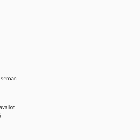
ysaseman
avaliot
i