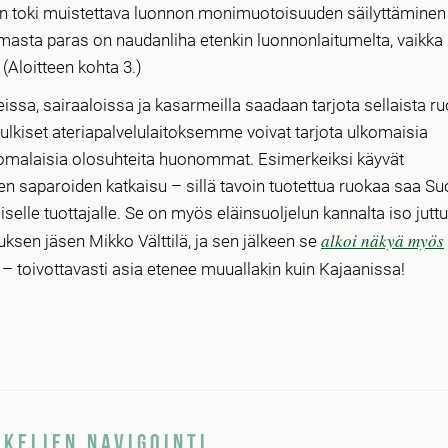
 on toki muistettava luonnon monimuotoisuuden säilyttäminen
ulmasta paras on naudanliha etenkin luonnonlaitumelta, vaikka
(Aloitteen kohta 3.)
issa, sairaaloissa ja kasarmeilla saadaan tarjota sellaista ru
 julkiset ateriapalvelulaitoksemme voivat tarjota ulkomaisia
suomalaisia olosuhteita huonommat. Esimerkeiksi käyvät
ojen saparoiden katkaisu – sillä tavoin tuotettua ruokaa saa 
iselle tuottajalle. Se on myös eläinsuoljelun kannalta iso jutt
alkoi näkyä myös
tuksen jäsen Mikko Välttilä, ja sen jälkeen se
i – toivottavasti asia etenee muuallakin kuin Kajaanissa!
kkelien navigointi