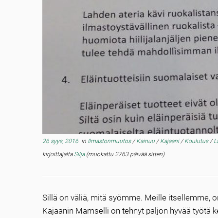
26 syys, 2016
in
Ilmastonmuutos
/
Kainuu
/
Kajaani
/
Koulutus
/
L
kirjoittajalta
Silja
(muokattu 2763 päivää sitten)
Sillä on väliä, mitä syömme. Meille itsellemme, 
Kajaanin Mamselli on tehnyt paljon hyvää työtä