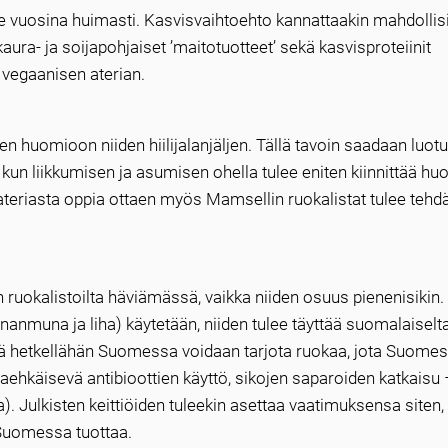
ime vuosina huimasti. Kasvisvaihtoehto kannattaakin mahdoll
aura- ja soijapohjaiset ’maitotuotteet’ sekä kasvisproteiinit
n vegaanisen aterian.
en huomioon niiden hiilijalanjäljen. Tällä tavoin saadaan luot
 kun liikkumisen ja asumisen ohella tulee eniten kiinnittää hu
 ateriasta oppia ottaen myös Mamsellin ruokalistat tulee tehd
 ruokalistoilta häviämässä, vaikka niiden osuus pienenisikin. 
ananmuna ja liha) käytetään, niiden tulee täyttää suomalaiselt
llä hetkellähän Suomessa voidaan tarjota ruokaa, jota Suomes
ltaehkäisevä antibioottien käyttö, sikojen saparoiden katkaisu 
. Julkisten keittiöiden tuleekin asettaa vaatimuksensa siten, 
a Suomessa tuottaa.