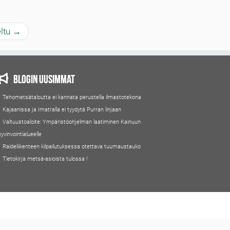
eltu
→
Blogin uusimmat
Tehometsätaloutta ei kannata perustella ilmastotekona
Kajaanissa ja Imatralla ei tyydytä Purran linjaan
Valtuustoaloite: Ympäristöohjelman laatiminen Kainuun
hyvinvointialueelle
Raideliikenteen kilpailutuksessa otettava tuumaustauko
Tietokirja metsä-asioista tulossa !