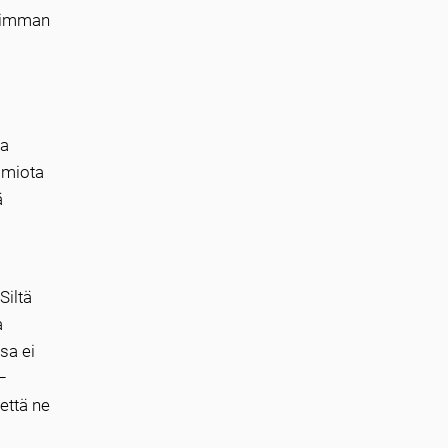
isimman
ua
omiota
ä
Siltä
a
sa ei
–
että ne