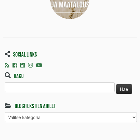
Social links
Haku
Haku:
Blogitekstien aiheet
Blogitekstien
aiheet