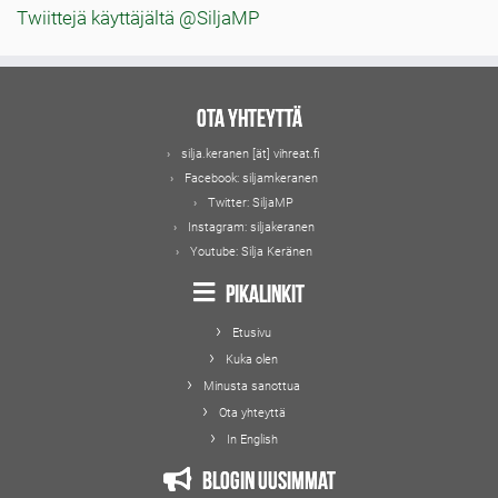
Twiittejä käyttäjältä @SiljaMP
Ota yhteyttä
silja.keranen [ät] vihreat.fi
Facebook:
siljamkeranen
Twitter:
SiljaMP
Instagram:
siljakeranen
Youtube:
Silja Keränen
Pikalinkit
Etusivu
Kuka olen
Minusta sanottua
Ota yhteyttä
In English
Blogin uusimmat