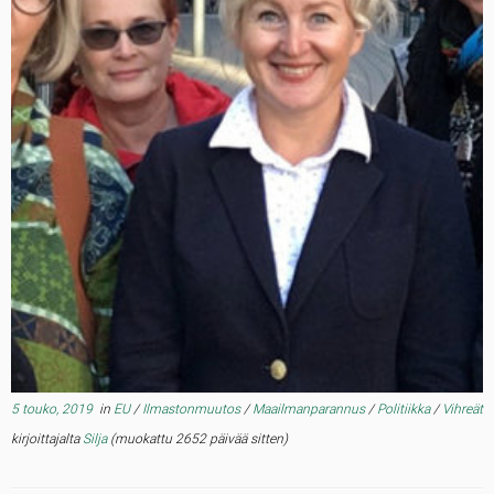
5 touko, 2019
in
EU
/
Ilmastonmuutos
/
Maailmanparannus
/
Politiikka
/
Vihreät
kirjoittajalta
Silja
(muokattu 2652 päivää sitten)