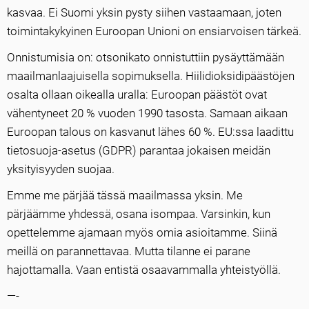
kasvaa. Ei Suomi yksin pysty siihen vastaamaan, joten
toimintakykyinen Euroopan Unioni on ensiarvoisen tärkeä.
Onnistumisia on: otsonikato onnistuttiin pysäyttämään
maailmanlaajuisella sopimuksella. Hiilidioksidipäästöjen
osalta ollaan oikealla uralla: Euroopan päästöt ovat
vähentyneet 20 % vuoden 1990 tasosta. Samaan aikaan
Euroopan talous on kasvanut lähes 60 %. EU:ssa laadittu
tietosuoja-asetus (GDPR) parantaa jokaisen meidän
yksityisyyden suojaa.
Emme me pärjää tässä maailmassa yksin. Me
pärjäämme yhdessä, osana isompaa. Varsinkin, kun
opettelemme ajamaan myös omia asioitamme. Siinä
meillä on parannettavaa. Mutta tilanne ei parane
hajottamalla. Vaan entistä osaavammalla yhteistyöllä.
—-