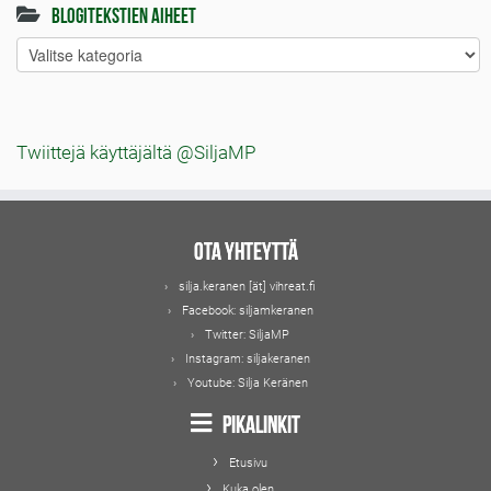
Blogitekstien aiheet
Blogitekstien
aiheet
Twiittejä käyttäjältä @SiljaMP
Ota yhteyttä
silja.keranen [ät] vihreat.fi
Facebook:
siljamkeranen
Twitter:
SiljaMP
Instagram:
siljakeranen
Youtube:
Silja Keränen
Pikalinkit
Etusivu
Kuka olen