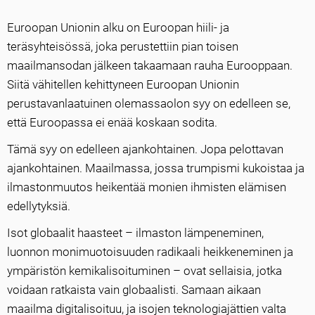
Euroopan Unionin alku on Euroopan hiili- ja
teräsyhteisössä, joka perustettiin pian toisen
maailmansodan jälkeen takaamaan rauha Eurooppaan.
Siitä vähitellen kehittyneen Euroopan Unionin
perustavanlaatuinen olemassaolon syy on edelleen se,
että Euroopassa ei enää koskaan sodita.
Tämä syy on edelleen ajankohtainen. Jopa pelottavan
ajankohtainen. Maailmassa, jossa trumpismi kukoistaa ja
ilmastonmuutos heikentää monien ihmisten elämisen
edellytyksiä.
Isot globaalit haasteet – ilmaston lämpeneminen,
luonnon monimuotoisuuden radikaali heikkeneminen ja
ympäristön kemikalisoituminen – ovat sellaisia, jotka
voidaan ratkaista vain globaalisti. Samaan aikaan
maailma digitalisoituu, ja isojen teknologiajättien valta