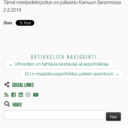
Tämä mielipidekirjoitus on julkaistu Kainuun Sanomissa
2.5.2019.
Artikkelien navigointi
←
Vihreiden on tehtävä kestävää aluepolitiikkaa
EU:n maatalouspolitiikka uuteen asentoon
→
Social links
Haku
Haku: