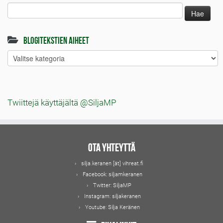
Haku:
Blogitekstien aiheet
Blogitekstien
aiheet
Twiittejä käyttäjältä @SiljaMP
Ota yhteyttä
silja.keranen [ät] vihreat.fi
Facebook:
siljamkeranen
Twitter:
SiljaMP
Instagram:
siljakeranen
Youtube:
Silja Keränen