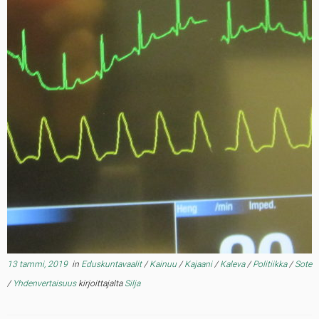
13 tammi, 2019
in
Eduskuntavaalit
/
Kainuu
/
Kajaani
/
Kaleva
/
Politiikka
/
Sote
/
Yhdenvertaisuus
kirjoittajalta
Silja