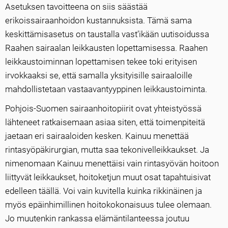
Asetuksen tavoitteena on siis säästää
erikoissairaanhoidon kustannuksista. Tämä sama
keskittämisasetus on taustalla vast’ikään uutisoidussa
Raahen sairaalan leikkausten lopettamisessa. Raahen
leikkaustoiminnan lopettamisen tekee toki erityisen
irvokkaaksi se, että samalla yksityisille sairaaloille
mahdollistetaan vastaavantyyppinen leikkaustoiminta.
Pohjois-Suomen sairaanhoitopiirit ovat yhteistyössä
lähteneet ratkaisemaan asiaa siten, että toimenpiteitä
jaetaan eri sairaaloiden kesken. Kainuu menettää
rintasyöpäkirurgian, mutta saa tekonivelleikkaukset. Ja
nimenomaan Kainuu menettäisi vain rintasyövän hoitoon
liittyvät leikkaukset, hoitoketjun muut osat tapahtuisivat
edelleen täällä. Voi vain kuvitella kuinka rikkinäinen ja
myös epäinhimillinen hoitokokonaisuus tulee olemaan.
Jo muutenkin rankassa elämäntilanteessa joutuu