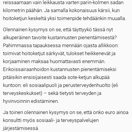
reissaamaan vain leikkausta varten parin-kolmen sadan
kilometrin päähän. Ja samalla kokonaisuus kärsii, kun
hoitoketjun keskeltä yksi toimenpide tehdäänkin muualla.
Olennainen kysymys on se, että täyttyykö tässä nyt
alkuperäinen tavoite kustannusten pienentämisestä?
Pahimmassa tapauksessa mennään ojasta allikkoon:
toimivat hoitoketjut särkyvät, tulokset heikkenevät ja
korjaaminen maksaa huomattavasti enemmän.
Erikoissairaanhoidon kustannusten pienentämiseksi
pitäisikin ensisijaisesti saada sote-ketjun alkupää
kuntoon: eli sosiaalipuoli ja perusterveydenhuolto (eli
terveyskeskukset) – sekä tietysti terveyden ja
hyvinvoinnin edistäminen.
Ja toinen olennainen kysymys on se, että onko euro ainoa
konsultti myös sosiaali- ja terveyspalvelujen
järjestämisessä.