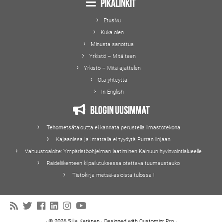
Pikalinkit
Etusivu
Kuka olen
Minusta sanottua
Yrkistö – Mitä teen
Yrkistö – Mitä ajattelen
Ota yhteyttä
In English
Blogin uusimmat
Tehometsätaloutta ei kannata perustella ilmastotekona
Kajaanissa ja Imatralla ei tyydytä Purran linjaan
Valtuustoaloite: Ympäristöohjelman laatiminen Kainuun hyvinvointialueelle
Raideliikenteen kilpailutuksessa otettava tuumaustauko
Tietokirja metsä-asioista tulossa !
·
© 2026
Silja Keränen
·
Designed with
Customizr Pro
·