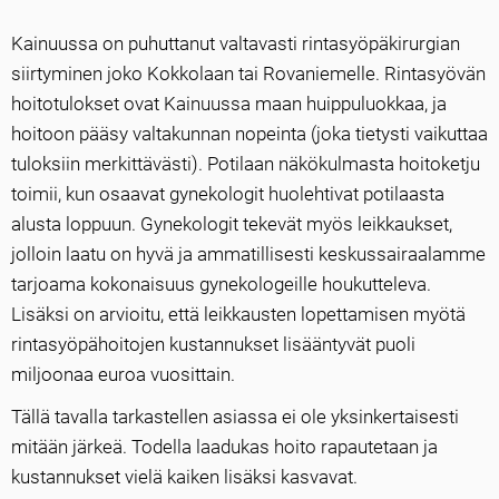
Kainuussa on puhuttanut valtavasti rintasyöpäkirurgian
siirtyminen joko Kokkolaan tai Rovaniemelle. Rintasyövän
hoitotulokset ovat Kainuussa maan huippuluokkaa, ja
hoitoon pääsy valtakunnan nopeinta (joka tietysti vaikuttaa
tuloksiin merkittävästi). Potilaan näkökulmasta hoitoketju
toimii, kun osaavat gynekologit huolehtivat potilaasta
alusta loppuun. Gynekologit tekevät myös leikkaukset,
jolloin laatu on hyvä ja ammatillisesti keskussairaalamme
tarjoama kokonaisuus gynekologeille houkutteleva.
Lisäksi on arvioitu, että leikkausten lopettamisen myötä
rintasyöpähoitojen kustannukset lisääntyvät puoli
miljoonaa euroa vuosittain.
Tällä tavalla tarkastellen asiassa ei ole yksinkertaisesti
mitään järkeä. Todella laadukas hoito rapautetaan ja
kustannukset vielä kaiken lisäksi kasvavat.