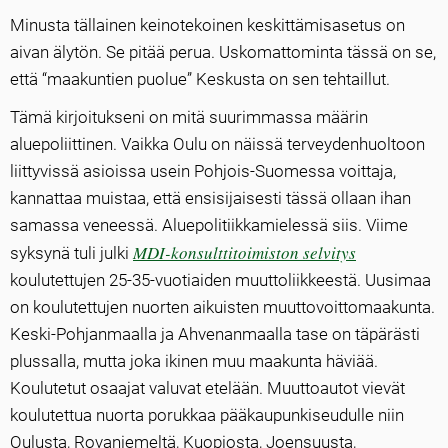
Minusta tällainen keinotekoinen keskittämisasetus on
aivan älytön. Se pitää perua. Uskomattominta tässä on se,
että “maakuntien puolue” Keskusta on sen tehtaillut.
Tämä kirjoitukseni on mitä suurimmassa määrin
aluepoliittinen. Vaikka Oulu on näissä terveydenhuoltoon
liittyvissä asioissa usein Pohjois-Suomessa voittaja,
kannattaa muistaa, että ensisijaisesti tässä ollaan ihan
samassa veneessä. Aluepolitiikkamielessä siis. Viime
MDI-konsulttitoimiston selvitys
syksynä tuli julki
koulutettujen 25-35-vuotiaiden muuttoliikkeestä. Uusimaa
on koulutettujen nuorten aikuisten muuttovoittomaakunta.
Keski-Pohjanmaalla ja Ahvenanmaalla tase on täpärästi
plussalla, mutta joka ikinen muu maakunta häviää.
Koulutetut osaajat valuvat etelään. Muuttoautot vievät
koulutettua nuorta porukkaa pääkaupunkiseudulle niin
Oulusta, Rovaniemeltä, Kuopiosta, Joensuusta,