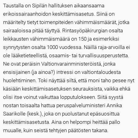
Taustalla on Sipilän hallituksen aikaansaama
erikoissairaanhoidon keskittämisasetus. Siinä on
määritelty tietyt toimenpiteiden vähimmäismäärät, jotka
sairaaloissa pitää täyttyä. Rintasyöpäkirurgian osalta
leikkausten vähimmäismäärä on 150 ja esimerkiksi
synnytysten osalta 1000 vuodessa. Näillä raja-arvoilla ei
ole lääketieteellistä, osaamis- tai turvallisuusperustetta.
Ne ovat peräisin Valtionvarainministeröistä, jonka
ensisijainen (ja ainoa?) intressi on valtiontaloudesta
huolehtiminen. Toki näyttää siltä, että moni taho pesee nyt
käsiään keskittämisasetuksen seurauksista, vaikka ehkä
olisi itse voinut vaikuttaa lopputulokseen. Siitä syystä
nostan toisaalta hattua peruspalveluministeri Annika
Saarikolle (kesk.), joka on puolustanut epäsuosittua
keskittämisasetusta. Aina on helpompi heittää pallo
muualle, kuin seistä tehtyjen päätösten takana.