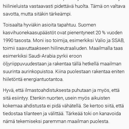
hiilinieluista vastaavasti pidettävä huolta. Tämä on valtava
savotta, mutta sitäkin tärkeämpi.
Toisaalta hyviäkin asioita tapahtuu. Suomen
kasvihuonekaasupäästöt ovat pienentyneet 20 % vuoden
1990 tasosta. Moni iso toimija, esimerkiksi Valio ja SSAB,
toimii saavuttaakseen hiilineutraaliuden. Maailmalla taas
esimerkiksi Saudi-Arabia pyrkii eroon
öljyriippuvuudestaan ja rakentaa tällä hetkellä maailman
suurinta aurinkopuistoa. Kiina puolestaan rakentaa eniten
hiiletöntä energiantuotantoa.
Hyvä, että ilmastoahdistuksesta puhutaan ja myös, että
sitä esiintyy. Etenkin nuorten, usein myös aikuisten
kokemaa ahdistusta ei pidä vähätellä. Se kertoo siitä, että
tiedostaa tilanteen ja välittää. Tärkeää toki on kanavoida
nämä tekemiseksi paremman maailman puolesta.