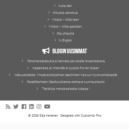
Kuka olen
Minusta sanottua
Yrkistö – Mitä teen
Yrkistö – Mitä ajattelen
Ota yhteyttä
In English
Blogin uusimmat
Tehometsätaloutta ei kannata perustella ilmastotekona
Kajaanissa ja Imatralla ei tyydytä Purran linjaan
Valtuustoaloite: Ympäristöohjelman laatiminen Kainuun hyvinvointialueelle
Raideliikenteen kilpailutuksessa otettava tuumaustauko
Tietokirja metsä-asioista tulossa !
·
© 2026
Silja Keränen
·
Designed with
Customizr Pro
·