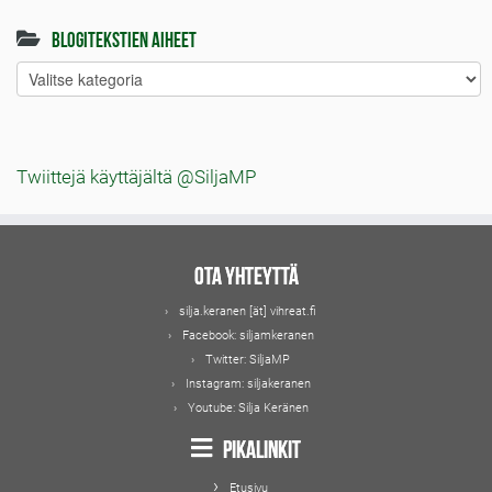
Blogitekstien aiheet
Blogitekstien
aiheet
Twiittejä käyttäjältä @SiljaMP
Ota yhteyttä
silja.keranen [ät] vihreat.fi
Facebook:
siljamkeranen
Twitter:
SiljaMP
Instagram:
siljakeranen
Youtube:
Silja Keränen
Pikalinkit
Etusivu