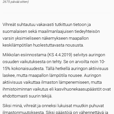
2675 päivää sitten)
Vihreät suhtautuu vakavasti tutkittuun tietoon ja
suomalaisen sekä maailmanlaajuisen tiedeyhteisön
varsin yksimieliseen näkemykseen maapallon
keskilämpötilan huolestuttavasta noususta.
Mikkolan esiinnostama (KS 4.4.2019) selvitys auringon
osuuden vaikutuksesta on tehty. Se on arvoilta noin 10-
15% kokonaisuudesta. Tällä hetkellä auringon aktiivisuus
laskee, mutta maapallon lämpötila nousee. Auringon
aktiivisuus vaikuttaa ilmaston lämpenemiseen, mutta
ihmistoiminnan vaikutus eli kasvihuonekaasupäästöt ovat
ehdottomasti suurin tekijä.
Siksi minä, vihreät ja onneksi lukuisat muutkin puhuvat
ilmastonmuutoksesta. Siksi päästöjä on vähennettävä ja