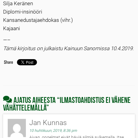
Silja Keränen
Diplomi-insinööri
Kansanedustajaehdokas (vihr.)
Kajaani
—–
Tämä kirjoitus on julkaistu Kainuun Sanomissa 10.4.2019.
Ajatus aiheesta “
Ilmastoahdistus ei vähene
vähättelemällä
”
Jan Kunnas
10 huhtikuun, 2019, 8:36 pm
Aivan, ongelmat eivät häviä silmiä sulkemalla. Itse