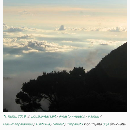
10 huhti, 2019
in
Eduskuntavaalit
/
Ilmastonmuutos
/
Kainuu
/
Maailmanparannus
/
Politiikka
/
Vihreät
/
Ympäristö
kirjoittajalta
Silja
(muokattu