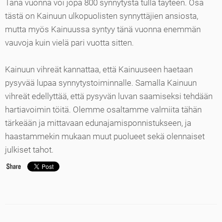
Tänä vuonna voi jopa 800 synnytystä tulla täyteen. Osa
tästä on Kainuun ulkopuolisten synnyttäjien ansiosta,
mutta myös Kainuussa syntyy tänä vuonna enemmän
vauvoja kuin vielä pari vuotta sitten.
Kainuun vihreät kannattaa, että Kainuuseen haetaan
pysyvää lupaa synnytystoiminnalle. Samalla Kainuun
vihreät edellyttää, että pysyvän luvan saamiseksi tehdään
hartiavoimin töitä. Olemme osaltamme valmiita tähän
tärkeään ja mittavaan edunajamisponnistukseen, ja
haastammekin mukaan muut puolueet sekä olennaiset
julkiset tahot.