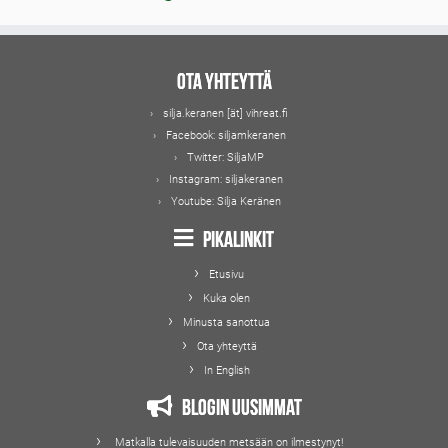
Ota yhteyttä
silja.keranen [ät] vihreat.fi
Facebook:
siljamkeranen
Twitter:
SiljaMP
Instagram:
siljakeranen
Youtube:
Silja Keränen
Pikalinkit
Etusivu
Kuka olen
Minusta sanottua
Ota yhteyttä
In English
Blogin uusimmat
Matkalla tulevaisuuden metsään on ilmestynyt!