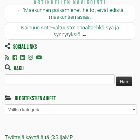
Artikkelien navigointi
←
’Maakunnan poikamiehet’ heitot eivät edistä
maakuntien asiaa.
Kainuun sote-valtuusto: ennaltaehkäisyä ja
synnytyksiä
→
Social links
Haku
Haku:
Blogitekstien aiheet
Blogitekstien
aiheet
Twiittejä käyttäjältä @SiljaMP