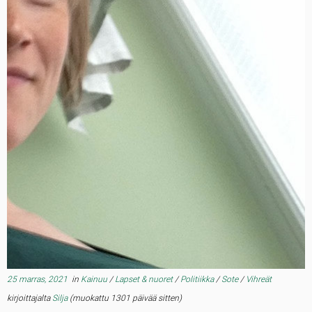
25 marras, 2021
in
Kainuu
/
Lapset & nuoret
/
Politiikka
/
Sote
/
Vihreät
kirjoittajalta
Silja
(muokattu 1301 päivää sitten)