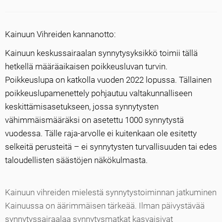
Kainuun Vihreiden kannanotto:
Kainuun keskussairaalan synnytysyksikkö toimii tällä
hetkellä määräaikaisen poikkeusluvan turvin.
Poikkeuslupa on katkolla vuoden 2022 lopussa. Tällainen
poikkeuslupamenettely pohjautuu valtakunnalliseen
keskittämisasetukseen, jossa synnytysten
vähimmäismääräksi on asetettu 1000 synnytystä
vuodessa. Tälle raja-arvolle ei kuitenkaan ole esitetty
selkeitä perusteitä – ei synnytysten turvallisuuden tai edes
taloudellisten säästöjen näkökulmasta.
Kainuun vihreiden mielestä synnytystoiminnan jatkuminen
Kainuussa on äärimmäisen tärkeää. Ilman päivystävää
synnytyssairaalaa synnytysmatkat kasvaisivat