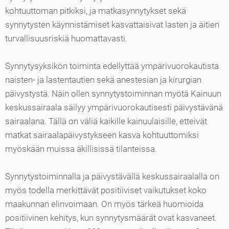
kohtuuttoman pitkiksi, ja matkasynnytykset sekä
synnytysten käynnistämiset kasvattaisivat lasten ja äitien
turvallisuusriskiä huomattavasti.
Synnytysyksikön toiminta edellyttää ympärivuorokautista
naisten- ja lastentautien sekä anestesian ja kirurgian
päivystystä. Näin ollen synnytystoiminnan myötä Kainuun
keskussairaala säilyy ympärivuorokautisesti päivystävänä
sairaalana. Tällä on väliä kaikille kainuulaisille, etteivät
matkat sairaalapäivystykseen kasva kohtuuttomiksi
myöskään muissa äkillisissä tilanteissa.
Synnytystoiminnalla ja päivystävällä keskussairaalalla on
myös todella merkittävät positiiviset vaikutukset koko
maakunnan elinvoimaan. On myös tärkeä huomioida
positiivinen kehitys, kun synnytysmäärät ovat kasvaneet.