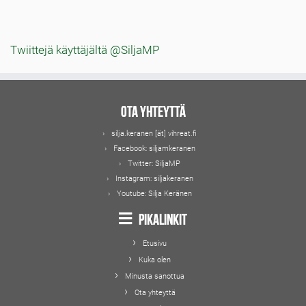
aiheet
Twiittejä käyttäjältä @SiljaMP
Ota yhteyttä
silja.keranen [ät] vihreat.fi
Facebook:
siljamkeranen
Twitter:
SiljaMP
Instagram:
siljakeranen
Youtube:
Silja Keränen
Pikalinkit
Etusivu
Kuka olen
Minusta sanottua
Ota yhteyttä