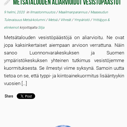
Metsätalouden aliarvioidut vesistöpäästöt
9 helmi, 2020
in
Ilmastonmuutos
/
Maailmanparannus
/
Maaseudun
Tulevaisuus Metsä-kolumni
/
Metsä
/
Vihreät
/
Ympäristö
/
Yrittäjyys &
elinkeinot
kirjoittajalta
Silja
Metsätalouden vesistöpäästöjä on aliarvioitu. Ne ovat
jopa kaksinkertaiset aiempaan arvioon verrattuna. Näin
sanoo Luonnonvarakeskuksen ja Suomen
ympäristökeskuksen yhteinen tutkimus vesistöjemme
kuormituksesta. Se ilmestyi viime syksynä. Samoin uutta
tietoa on se, että typpi- ja kiintoainekuormitus lisääntyykin
vuosien […]