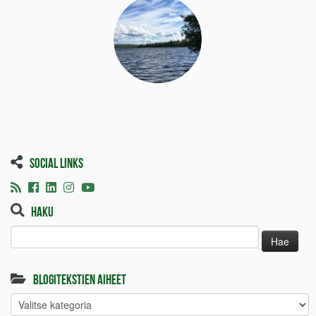
Social links
Haku
Haku:
Blogitekstien aiheet
Blogitekstien