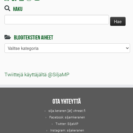
Haku
Haku:
Blogitekstien aiheet
Blogitekstien
aiheet
Twiittejä käyttäjältä @SiljaMP
Ota yhteyttä
silja.keranen [ät] vihreat.fi
Facebook:
siljamkeranen
Twitter:
SiljaMP
Instagram:
siljakeranen