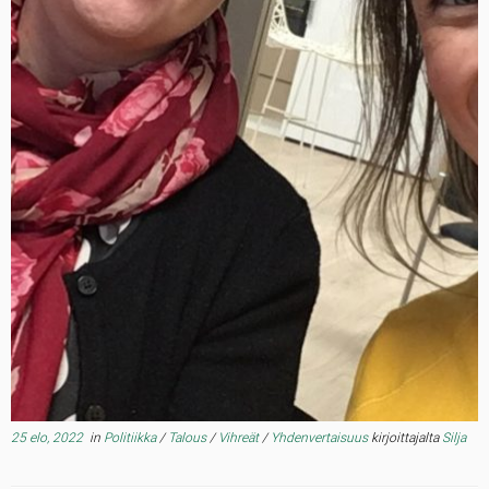
25 elo, 2022
in
Politiikka
/
Talous
/
Vihreät
/
Yhdenvertaisuus
kirjoittajalta
Silja