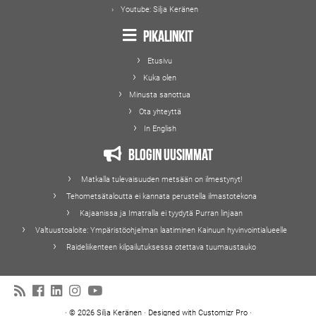
Youtube:
Silja Keränen
Pikalinkit
Etusivu
Kuka olen
Minusta sanottua
Ota yhteyttä
In English
Blogin uusimmat
Matkalla tulevaisuuden metsään on ilmestynyt!
Tehometsätaloutta ei kannata perustella ilmastotekona
Kajaanissa ja Imatralla ei tyydytä Purran linjaan
Valtuustoaloite: Ympäristöohjelman laatiminen Kainuun hyvinvointialueelle
Raideliikenteen kilpailutuksessa otettava tuumaustauko
·
© 2026
Silja Keränen
·
Designed with
Customizr Pro
·