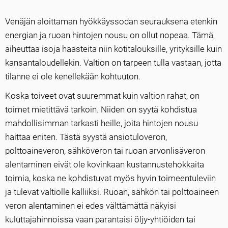
Venäjän aloittaman hyökkäyssodan seurauksena etenkin
energian ja ruoan hintojen nousu on ollut nopeaa. Tämä
aiheuttaa isoja haasteita niin kotitalouksille, yrityksille kuin
kansantaloudellekin. Valtion on tarpeen tulla vastaan, jotta
tilanne ei ole kenellekään kohtuuton.
Koska toiveet ovat suuremmat kuin valtion rahat, on
toimet mietittävä tarkoin. Niiden on syytä kohdistua
mahdollisimman tarkasti heille, joita hintojen nousu
haittaa eniten. Tästä syystä ansiotuloveron,
polttoaineveron, sähköveron tai ruoan arvonlisäveron
alentaminen eivät ole kovinkaan kustannustehokkaita
toimia, koska ne kohdistuvat myös hyvin toimeentuleviin
ja tulevat valtiolle kalliiksi. Ruoan, sähkön tai polttoaineen
veron alentaminen ei edes välttämättä näkyisi
kuluttajahinnoissa vaan parantaisi öljy-yhtiöiden tai