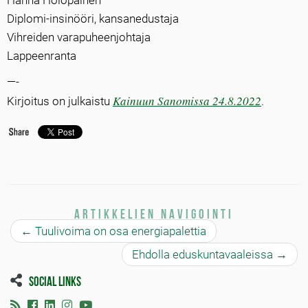
Hanna Holopainen
Diplomi-insinööri, kansanedustaja
Vihreiden varapuheenjohtaja
Lappeenranta
—-
Kainuun Sanomissa 24.8.2022
Kirjoitus on julkaistu
.
Artikkelien navigointi
←
Tuulivoima on osa energiapalettia
Ehdolla eduskuntavaaleissa
→
Social links