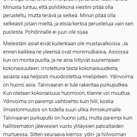
Minusta tuntuu, että poliitikkona viestini pitää olla
perusteltu, mutta terävä ja selkeä. Minun pitää olla
selkeästi jotain mieltä, ja etsiä/kertoa perusteluja vain sen
puolesta. Pohdinnalle ei juuri ole sijaa.
Mielestäni asiat eivät kuitenkaan ole mustavalkoisia. Ja
ennen kaikkea ne yleensä ovat monimutkaisia. Asioissa
kun on monta puolta, ja ne aina liittyvät suurempaan
kokonaisuuteen. Irrotettuna tästä kokonaisuudesta,
asiasta saa helposti muodostettua mielipiteen. Ydinvoima
on huono asia. Talvivaaran ei tule rakentaa purkuputkea.
Kun otetaan kokonaisuus huomioon, tilanne voi muuttua.
Ydinvoima on parempi vaihtoehto kuin hiili, koska
ilmastonmuutos on todella suuri uhka ihmiskunnalle.
Talvivaaran purkuputki on huono juttu, mutta parempi kuin
hallitsematon jätevesien vuoto ylitäysien patoaltaiden
murtuessa. Sitten seuraava kierros: ydin- ja hiilivoiman