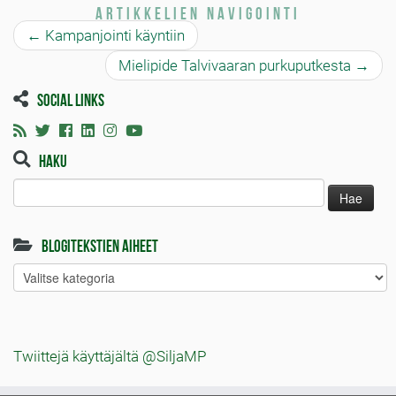
Artikkelien navigointi
←
Kampanjointi käyntiin
Mielipide Talvivaaran purkuputkesta
→
Social links
Haku
Haku:
Blogitekstien aiheet
Blogitekstien
aiheet
Twiittejä käyttäjältä @SiljaMP