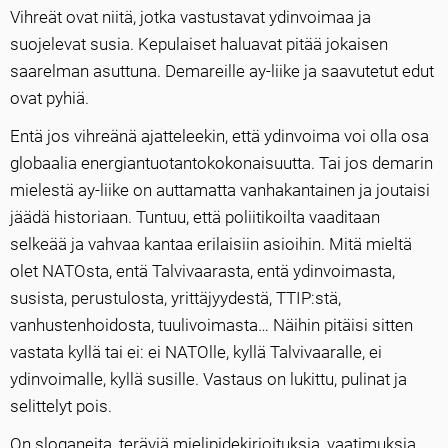
Vihreät ovat niitä, jotka vastustavat ydinvoimaa ja
suojelevat susia. Kepulaiset haluavat pitää jokaisen
saarelman asuttuna. Demareille ay-liike ja saavutetut edut
ovat pyhiä.
Entä jos vihreänä ajatteleekin, että ydinvoima voi olla osa
globaalia energiantuotantokokonaisuutta. Tai jos demarin
mielestä ay-liike on auttamatta vanhakantainen ja joutaisi
jäädä historiaan. Tuntuu, että poliitikoilta vaaditaan
selkeää ja vahvaa kantaa erilaisiin asioihin. Mitä mieltä
olet NATOsta, entä Talvivaarasta, entä ydinvoimasta,
susista, perustulosta, yrittäjyydestä, TTIP:stä,
vanhustenhoidosta, tuulivoimasta… Näihin pitäisi sitten
vastata kyllä tai ei: ei NATOlle, kyllä Talvivaaralle, ei
ydinvoimalle, kyllä susille. Vastaus on lukittu, pulinat ja
selittelyt pois.
On sloganeita, teräviä mielipidekirjoituksia, vaatimuksia.