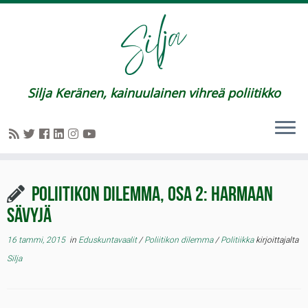
Silja Keränen, kainuulainen vihreä poliitikko
Poliitikon dilemma, osa 2: Harmaan
sävyjä
16 tammi, 2015
in
Eduskuntavaalit
/
Poliitikon dilemma
/
Politiikka
kirjoittajalta
Silja