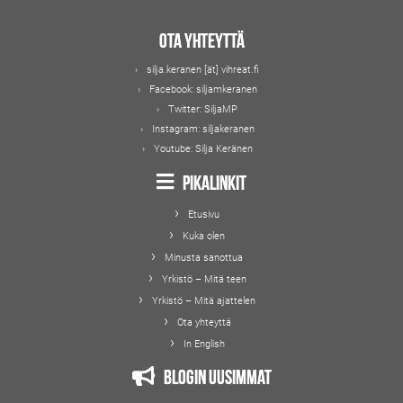
Ota yhteyttä
silja.keranen [ät] vihreat.fi
Facebook:
siljamkeranen
Twitter:
SiljaMP
Instagram:
siljakeranen
Youtube:
Silja Keränen
Pikalinkit
Etusivu
Kuka olen
Minusta sanottua
Yrkistö – Mitä teen
Yrkistö – Mitä ajattelen
Ota yhteyttä
In English
Blogin uusimmat