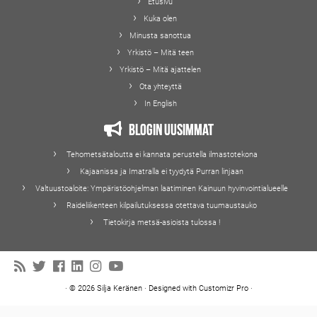
Etusivu
Kuka olen
Minusta sanottua
Yrkistö – Mitä teen
Yrkistö – Mitä ajattelen
Ota yhteyttä
In English
Blogin uusimmat
Tehometsätaloutta ei kannata perustella ilmastotekona
Kajaanissa ja Imatralla ei tyydytä Purran linjaan
Valtuustoaloite: Ympäristöohjelman laatiminen Kainuun hyvinvointialueelle
Raideliikenteen kilpailutuksessa otettava tuumaustauko
Tietokirja metsä-asioista tulossa !
·
© 2026
Silja Keränen
·
Designed with
Customizr Pro
·