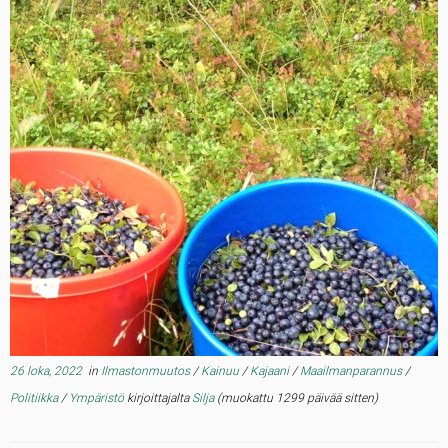
26 loka, 2022
in
Ilmastonmuutos
/
Kainuu
/
Kajaani
/
Maailmanparannus
/
Politiikka
/
Ympäristö
kirjoittajalta
Silja
(muokattu 1299 päivää sitten)