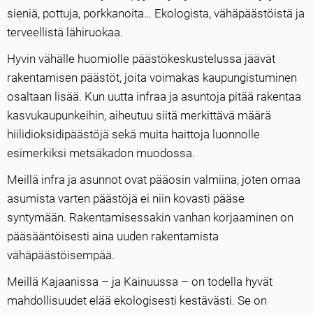
sieniä, pottuja, porkkanoita… Ekologista, vähäpäästöistä ja
terveellistä lähiruokaa.
Hyvin vähälle huomiolle päästökeskustelussa jäävät
rakentamisen päästöt, joita voimakas kaupungistuminen
osaltaan lisää. Kun uutta infraa ja asuntoja pitää rakentaa
kasvukaupunkeihin, aiheutuu siitä merkittävä määrä
hiilidioksidipäästöjä sekä muita haittoja luonnolle
esimerkiksi metsäkadon muodossa.
Meillä infra ja asunnot ovat pääosin valmiina, joten omaa
asumista varten päästöjä ei niin kovasti pääse
syntymään. Rakentamisessakin vanhan korjaaminen on
pääsääntöisesti aina uuden rakentamista
vähäpäästöisempää.
Meillä Kajaanissa – ja Kainuussa – on todella hyvät
mahdollisuudet elää ekologisesti kestävästi. Se on