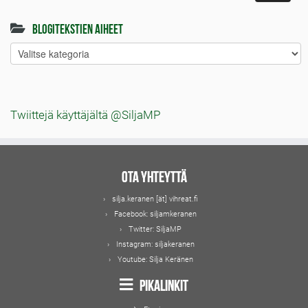
Blogitekstien aiheet
Blogitekstien
aiheet
Twiittejä käyttäjältä @SiljaMP
Ota yhteyttä
silja.keranen [ät] vihreat.fi
Facebook:
siljamkeranen
Twitter:
SiljaMP
Instagram:
siljakeranen
Youtube:
Silja Keränen
Pikalinkit