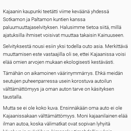
Kajaanin kaupunki teetätti viime keväänä yhdessä
Sotkamon ja Paltamon kuntien kanssa
paluumuuttajaselvityksen. Halusimme tietoa siitä, millä
ajatuksilla ihmiset voisivat muuttaa takaisin Kainuuseen.
Selvityksestä nousi esiin yksi todella outo asia. Merkittävä
muuttamisen este vastaajilla oli se, ettei Kajaanissa voisi
elää omien arvojen mukaan ekologisesti kestävästi.
Tämähän on aikamoinen väärinymmärrys. Ehkä meidän
seutujen puheenparressa usein korostuva autoilun
välttämättömyys ja oman auton tarve on käsityksen
taustalla.
Mutta se ei ole koko kuva. Ensinnäkään oma auto ei ole
Kajaanissakaan välttämättömyys. Moni kajaanilainen elää
ilman autoa, koska välimatkat ovat sopivan lyhyitä