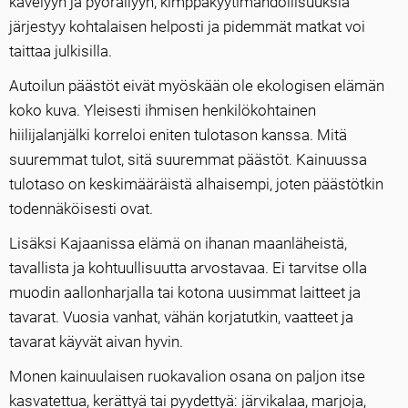
kävelyyn ja pyöräilyyn, kimppakyytimahdollisuuksia
järjestyy kohtalaisen helposti ja pidemmät matkat voi
taittaa julkisilla.
Autoilun päästöt eivät myöskään ole ekologisen elämän
koko kuva. Yleisesti ihmisen henkilökohtainen
hiilijalanjälki korreloi eniten tulotason kanssa. Mitä
suuremmat tulot, sitä suuremmat päästöt. Kainuussa
tulotaso on keskimääräistä alhaisempi, joten päästötkin
todennäköisesti ovat.
Lisäksi Kajaanissa elämä on ihanan maanläheistä,
tavallista ja kohtuullisuutta arvostavaa. Ei tarvitse olla
muodin aallonharjalla tai kotona uusimmat laitteet ja
tavarat. Vuosia vanhat, vähän korjatutkin, vaatteet ja
tavarat käyvät aivan hyvin.
Monen kainuulaisen ruokavalion osana on paljon itse
kasvatettua, kerättyä tai pyydettyä: järvikalaa, marjoja,