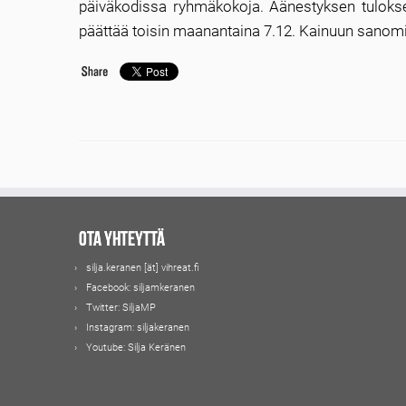
päiväkodissa ryhmäkokoja. Äänestyksen tuloksen
päättää toisin maanantaina 7.12. Kainuun sanomien
Ota yhteyttä
silja.keranen [ät] vihreat.fi
Facebook:
siljamkeranen
Twitter:
SiljaMP
Instagram:
siljakeranen
Youtube:
Silja Keränen