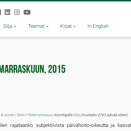
Silja
Teemat
Kirjat
In English
marraskuun, 2015
 & nuoret
/
Sote
/
Yhdenvertaisuus
kirjoittajalta
Silja
(muokattu 2763 päivää sitten)
ilen rajataanko subjektiivista päivähoito-oikeutta ja kasva