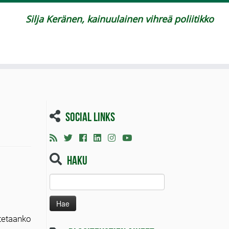
Silja Keränen, kainuulainen vihreä poliitikko
Social links
Haku
Haku:
tetaanko