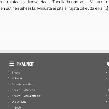
a rajataan ja kasvatetaan. Todella huono asia! Valtuusto v
 uutinen aiheesta. Minusta ei pitäisi rajata oikeutta eikä […]
Pikalinkit
Etusivu
Kuka olen
Minusta sanottua
Yrkistö – Mitä teen
Yrkistö – Mitä ajattelen
Ota yhteyttä
In English