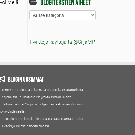
Blogitekstien aiheet
oi vielä
Blogitekstien
aiheet
Twiittejä käyttäjältä @SiljaMP
Blogin uusimmat
Tehometsätaloutta ei kannata perustella ilmastotekona
Kajaanissa ja Imatralla ei tyydytä Purran linjaan
Valtuustoaloite: Ympäristöohjelman laatiminen Kainuun
hyvinvointialueelle
Raideliikenteen kilpailutuksessa otettava tuumaustauko
Tietokirja metsä-asioista tulossa !