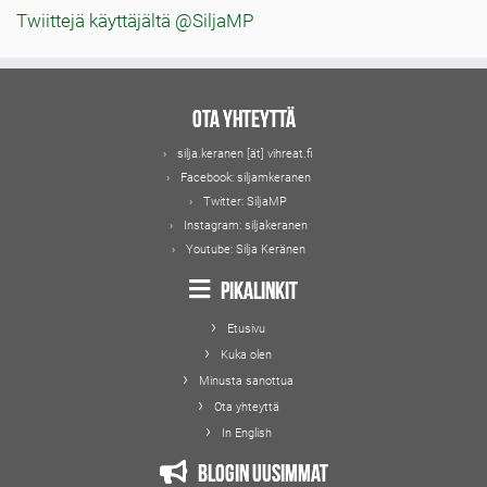
Twiittejä käyttäjältä @SiljaMP
Ota yhteyttä
silja.keranen [ät] vihreat.fi
Facebook:
siljamkeranen
Twitter:
SiljaMP
Instagram:
siljakeranen
Youtube:
Silja Keränen
Pikalinkit
Etusivu
Kuka olen
Minusta sanottua
Ota yhteyttä
In English
Blogin uusimmat