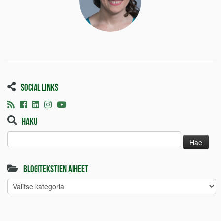
Social links
Haku
Haku:
Blogitekstien aiheet
Blogitekstien
aiheet