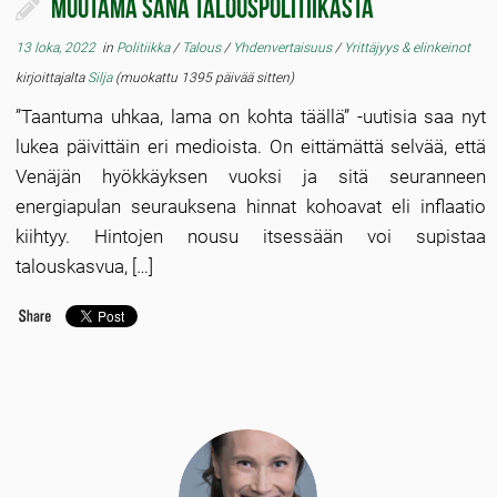
Muutama sana talouspolitiikasta
13 loka, 2022
in
Politiikka
/
Talous
/
Yhdenvertaisuus
/
Yrittäjyys & elinkeinot
kirjoittajalta
Silja
(muokattu 1395 päivää sitten)
”Taantuma uhkaa, lama on kohta täällä” -uutisia saa nyt
lukea päivittäin eri medioista. On eittämättä selvää, että
Venäjän hyökkäyksen vuoksi ja sitä seuranneen
energiapulan seurauksena hinnat kohoavat eli inflaatio
kiihtyy. Hintojen nousu itsessään voi supistaa
talouskasvua, […]