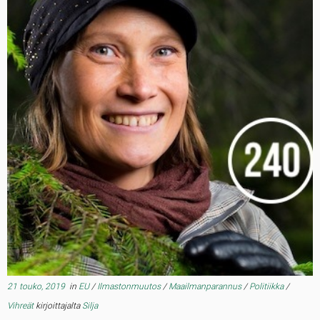
21 touko, 2019
in
EU
/
Ilmastonmuutos
/
Maailmanparannus
/
Politiikka
/
Vihreät
kirjoittajalta
Silja