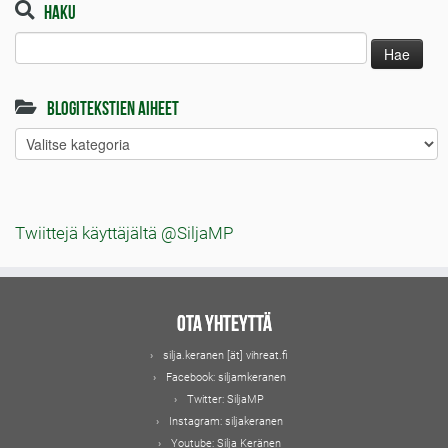
Haku
Haku:
Blogitekstien aiheet
Blogitekstien
aiheet
Twiittejä käyttäjältä @SiljaMP
Ota yhteyttä
silja.keranen [ät] vihreat.fi
Facebook:
siljamkeranen
Twitter:
SiljaMP
Instagram:
siljakeranen
Youtube:
Silja Keränen