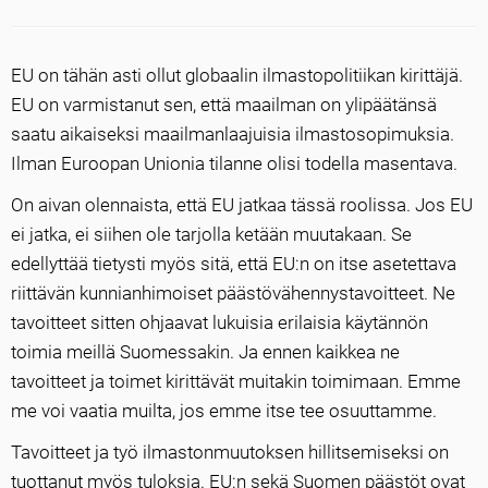
EU on tähän asti ollut globaalin ilmastopolitiikan kirittäjä.
EU on varmistanut sen, että maailman on ylipäätänsä
saatu aikaiseksi maailmanlaajuisia ilmastosopimuksia.
Ilman Euroopan Unionia tilanne olisi todella masentava.
On aivan olennaista, että EU jatkaa tässä roolissa. Jos EU
ei jatka, ei siihen ole tarjolla ketään muutakaan. Se
edellyttää tietysti myös sitä, että EU:n on itse asetettava
riittävän kunnianhimoiset päästövähennystavoitteet. Ne
tavoitteet sitten ohjaavat lukuisia erilaisia käytännön
toimia meillä Suomessakin. Ja ennen kaikkea ne
tavoitteet ja toimet kirittävät muitakin toimimaan. Emme
me voi vaatia muilta, jos emme itse tee osuuttamme.
Tavoitteet ja työ ilmastonmuutoksen hillitsemiseksi on
tuottanut myös tuloksia. EU:n sekä Suomen päästöt ovat