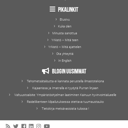
Pikalinkit
Etusivu
Kuka olen
Minusta sanottua
Yrkistö – Mitä teen
Yrkistö – Mitä ajattelen
Ota yhteyttä
In English
Blogin uusimmat
Tehometsätaloutta ei kannata perustella ilmastotekona
Kajaanissa ja Imatralla ei tyydytä Purran linjaan
Valtuustoaloite: Ympäristöohjelman laatiminen Kainuun hyvinvointialueelle
Raideliikenteen kilpailutuksessa otettava tuumaustauko
Tietokirja metsä-asioista tulossa !