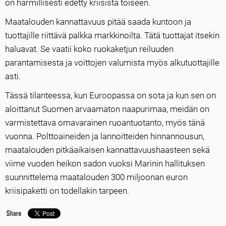
on harmillisesti edetty kriisistä toiseen.
Maatalouden kannattavuus pitää saada kuntoon ja
tuottajille riittävä palkka markkinoilta. Tätä tuottajat itsekin
haluavat. Se vaatii koko ruokaketjun reiluuden
parantamisesta ja voittojen valumista myös alkutuottajille
asti.
Tässä tilanteessa, kun Euroopassa on sota ja kun sen on
aloittanut Suomen arvaamaton naapurimaa, meidän on
varmistettava omavarainen ruoantuotanto, myös tänä
vuonna. Polttoaineiden ja lannoitteiden hinnannousun,
maatalouden pitkäaikaisen kannattavuushaasteen sekä
viime vuoden heikon sadon vuoksi Marinin hallituksen
suunnittelema maatalouden 300 miljoonan euron
kriisipaketti on todellakin tarpeen.