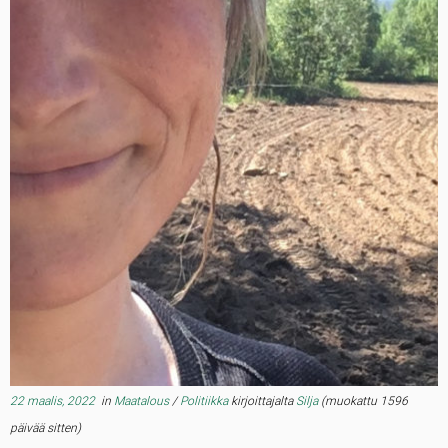
22 maalis, 2022
in
Maatalous
/
Politiikka
kirjoittajalta
Silja
(muokattu 1596
päivää sitten)