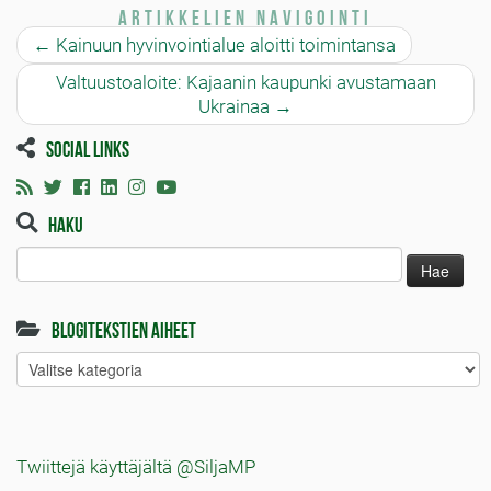
Artikkelien navigointi
←
Kainuun hyvinvointialue aloitti toimintansa
Valtuustoaloite: Kajaanin kaupunki avustamaan
Ukrainaa
→
Social links
Haku
Haku:
Blogitekstien aiheet
Blogitekstien
aiheet
Twiittejä käyttäjältä @SiljaMP