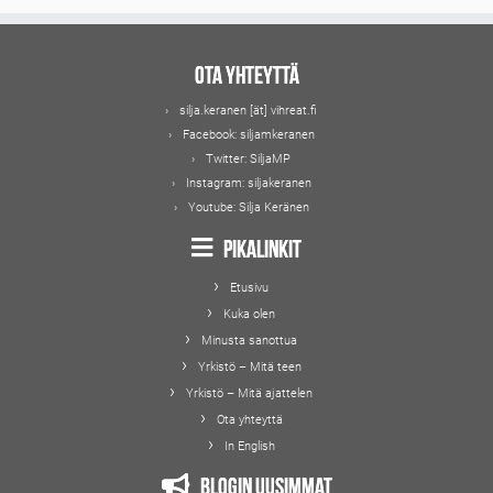
Ota yhteyttä
silja.keranen [ät] vihreat.fi
Facebook:
siljamkeranen
Twitter:
SiljaMP
Instagram:
siljakeranen
Youtube:
Silja Keränen
Pikalinkit
Etusivu
Kuka olen
Minusta sanottua
Yrkistö – Mitä teen
Yrkistö – Mitä ajattelen
Ota yhteyttä
In English
Blogin uusimmat