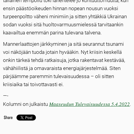
tällainen tempoilu toki lähentelee jo kohtuuttomuutta, kun
ensin päästöoikeuden hinnan nopean nousun vuoksi
turpeenpoltto väheni minimiin ja sitten yhtäkkiä Ukrainan
sodan vuoksi sitä huoltovarmuusmielessä tarvitaankin
kaavailtua enemmän parina tulevana talvena.
Mannerlaattojen järkkyminen ja sitä seurannut tsunami
voi näköjään tuoda jotain hyvääkin. Nyt kriisin keskellä
onkin tärkeä tehdä ratkaisuja, jotka rakentavat kestävää,
vähähiilistä ja omavaraista energiajärjestelmää. Siten
pärjäämme paremmin tulevaisuudessa – oli sitten
kriisiaika tai toivottavasti ei.
—-
Maaseudun Tulevaisuudessa 5.4.2022
Kolumni on julkaistu
.