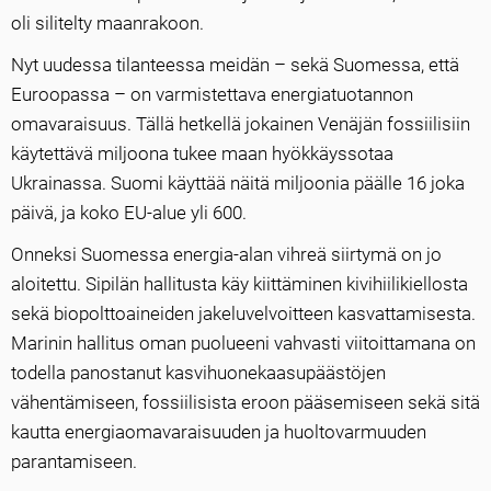
oli silitelty maanrakoon.
Nyt uudessa tilanteessa meidän – sekä Suomessa, että
Euroopassa – on varmistettava energiatuotannon
omavaraisuus. Tällä hetkellä jokainen Venäjän fossiilisiin
käytettävä miljoona tukee maan hyökkäyssotaa
Ukrainassa. Suomi käyttää näitä miljoonia päälle 16 joka
päivä, ja koko EU-alue yli 600.
Onneksi Suomessa energia-alan vihreä siirtymä on jo
aloitettu. Sipilän hallitusta käy kiittäminen kivihiilikiellosta
sekä biopolttoaineiden jakeluvelvoitteen kasvattamisesta.
Marinin hallitus oman puolueeni vahvasti viitoittamana on
todella panostanut kasvihuonekaasupäästöjen
vähentämiseen, fossiilisista eroon pääsemiseen sekä sitä
kautta energiaomavaraisuuden ja huoltovarmuuden
parantamiseen.