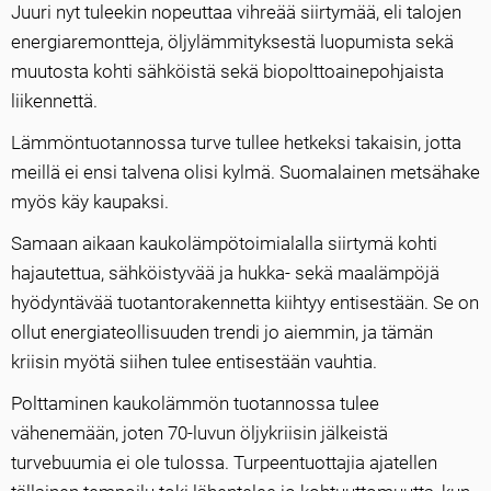
Juuri nyt tuleekin nopeuttaa vihreää siirtymää, eli talojen
energiaremontteja, öljylämmityksestä luopumista sekä
muutosta kohti sähköistä sekä biopolttoainepohjaista
liikennettä.
Lämmöntuotannossa turve tullee hetkeksi takaisin, jotta
meillä ei ensi talvena olisi kylmä. Suomalainen metsähake
myös käy kaupaksi.
Samaan aikaan kaukolämpötoimialalla siirtymä kohti
hajautettua, sähköistyvää ja hukka- sekä maalämpöjä
hyödyntävää tuotantorakennetta kiihtyy entisestään. Se on
ollut energiateollisuuden trendi jo aiemmin, ja tämän
kriisin myötä siihen tulee entisestään vauhtia.
Polttaminen kaukolämmön tuotannossa tulee
vähenemään, joten 70-luvun öljykriisin jälkeistä
turvebuumia ei ole tulossa. Turpeentuottajia ajatellen