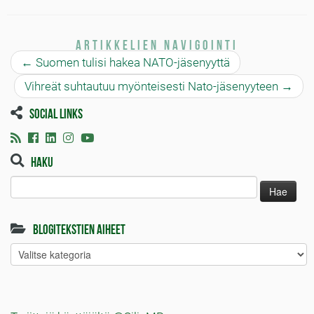
Artikkelien navigointi
←
Suomen tulisi hakea NATO-jäsenyyttä
Vihreät suhtautuu myönteisesti Nato-jäsenyyteen
→
Social links
Haku
Haku:
Blogitekstien aiheet
Blogitekstien
aiheet