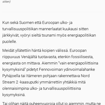
sitten)
Kun sekä Suomen että Euroopan ulko- ja
turvallisuuspolitiikan mannerlaatat kuukausi sitten
järkkyivät, vyöryi sieltä tsunami myös energiapolitiikan
puolelle.
Meidät yllätettiin häntä koipien välissä. Euroopan
riippuvuus Venäjältä tuotavasta, etenkin fossiilisesta,
energiasta on mittava. Aiemmin ”vain energiapoliittisina
kysymyksinä” pidetyt Fennovoiman ydinvoimalahanke
Pyhäjoella tai Itämeren pohjaan rakennettava Nord
Stream 2 -kaasuputki ymmärrettiin yhtäkkiä mitä
olennaisimpina ulko- ja turvallisuuspoliittisina
kysymyksinä.
Tai olihan näitä puheenvuoroja ollut jo aiemmin, mutta ne