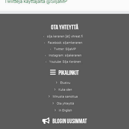
Twiittejä käyttäjältä @SiljaMP
Ota yhteyttä
silja.keranen [ät] vihreat.fi
Facebook:
siljamkeranen
Twitter:
SiljaMP
Instagram:
siljakeranen
Youtube:
Silja Keränen
Pikalinkit
Etusivu
Kuka olen
Minusta sanottua
Ota yhteyttä
In English
Blogin uusimmat