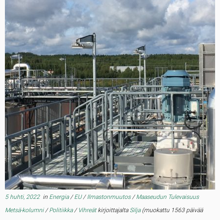
5 huhti, 2022
in
Energia
/
EU
/
Ilmastonmuutos
/
Maaseudun Tulevaisuus
Metsä-kolumni
/
Politiikka
/
Vihreät
kirjoittajalta
Silja
(muokattu 1563 päivää