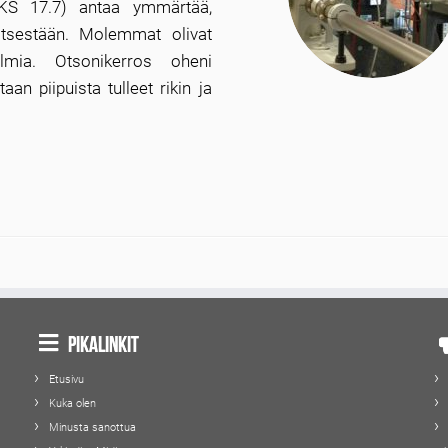
 (KS 17.7) antaa ymmärtää,
itsestään. Molemmat olivat
elmia. Otsonikerros oheni
taan piipuista tulleet rikin ja
Pikalinkit
Etusivu
Kuka olen
Minusta sanottua