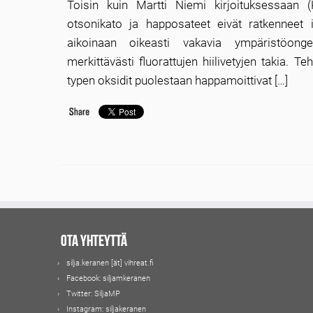
Toisin kuin Martti Niemi kirjoituksessaan
otsonikato ja happosateet eivät ratkenneet 
aikoinaan oikeasti vakavia ympäristöong
merkittävästi fluorattujen hiilivetyjen takia. Teh
typen oksidit puolestaan happamoittivat […]
Ota yhteyttä
silja.keranen [ät] vihreat.fi
Facebook:
siljamkeranen
Twitter:
SiljaMP
Instagram:
siljakeranen