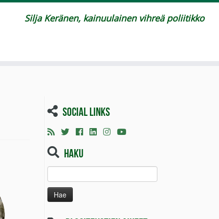
Silja Keränen, kainuulainen vihreä poliitikko
Social links
Haku
Haku: