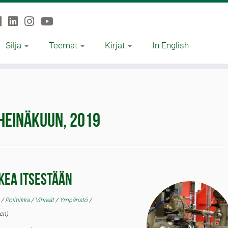
Silja
Teemat
Kirjat
In English
heinäkuun, 2019
kea itsestään
s
/
Politiikka
/
Vihreät
/
Ympäristö
/
en)