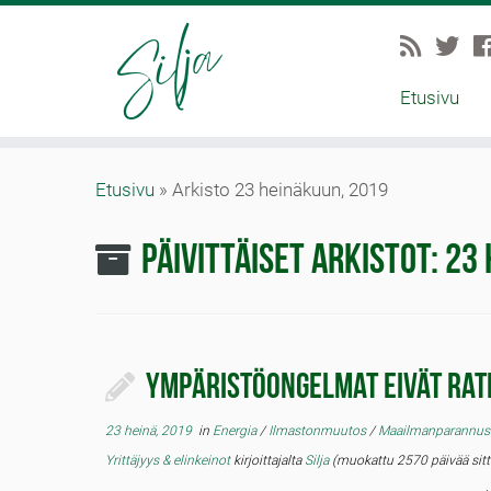
Etusivu
Etusivu
»
Arkisto 23 heinäkuun, 2019
Päivittäiset arkistot:
23 
Ympäristöongelmat eivät rat
23 heinä, 2019
in
Energia
/
Ilmastonmuutos
/
Maailmanparannu
Yrittäjyys & elinkeinot
kirjoittajalta
Silja
(muokattu 2570 päivää sitt