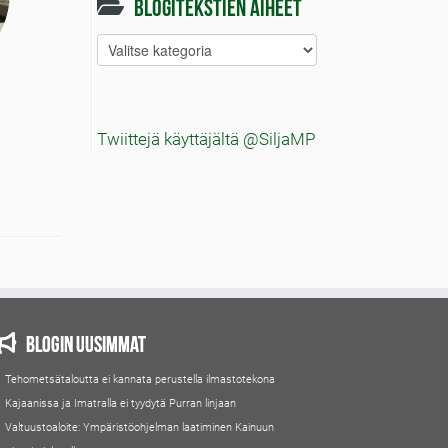
Blogitekstien aiheet
Blogitekstien
aiheet
Twiittejä käyttäjältä @SiljaMP
Blogin uusimmat
Tehometsätaloutta ei kannata perustella ilmastotekona
Kajaanissa ja Imatralla ei tyydytä Purran linjaan
Valtuustoaloite: Ympäristöohjelman laatiminen Kainuun