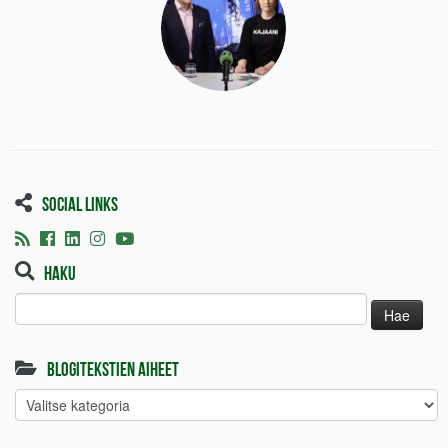
Social links
Haku
Haku:
Blogitekstien aiheet
Blogitekstien
aiheet