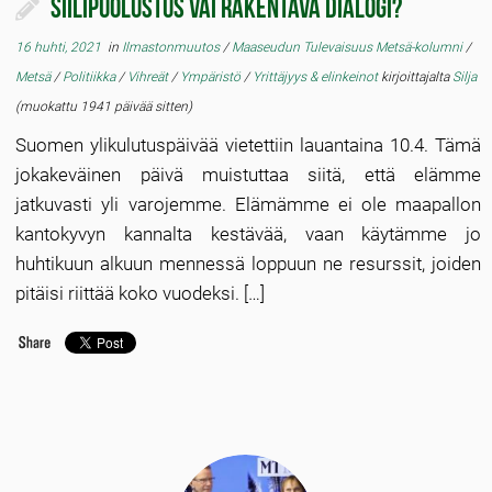
Siilipuolustus vai rakentava dialogi?
16 huhti, 2021
in
Ilmastonmuutos
/
Maaseudun Tulevaisuus Metsä-kolumni
/
Metsä
/
Politiikka
/
Vihreät
/
Ympäristö
/
Yrittäjyys & elinkeinot
kirjoittajalta
Silja
(muokattu 1941 päivää sitten)
Suomen ylikulutuspäivää vietettiin lauantaina 10.4. Tämä
jokakeväinen päivä muistuttaa siitä, että elämme
jatkuvasti yli varojemme. Elämämme ei ole maapallon
kantokyvyn kannalta kestävää, vaan käytämme jo
huhtikuun alkuun mennessä loppuun ne resurssit, joiden
pitäisi riittää koko vuodeksi. […]