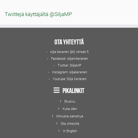
Twiittejä käyttäjältä @SiljaMP
Ota yhteyttä
silja.keranen [ät] vihreat.fi
Facebook:
siljamkeranen
Twitter:
SiljaMP
Instagram:
siljakeranen
Youtube:
Silja Keränen
Pikalinkit
Etusivu
Kuka olen
Minusta sanottua
Ota yhteyttä
In English