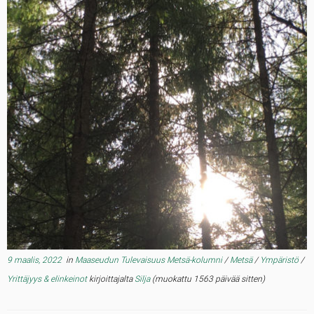
9 maalis, 2022
in
Maaseudun Tulevaisuus Metsä-kolumni
/
Metsä
/
Ympäristö
/
Yrittäjyys & elinkeinot
kirjoittajalta
Silja
(muokattu 1563 päivää sitten)