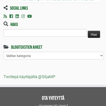
Social links
Haku
Haku:
Blogitekstien aiheet
Blogitekstien
aiheet
Twiittejä käyttäjältä @SiljaMP
Ota yhteyttä
silja.keranen [ät] vihreat.fi