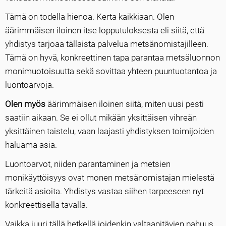
Tämä on todella hienoa. Kerta kaikkiaan. Olen
äärimmäisen iloinen itse lopputuloksesta eli siitä, että
yhdistys tarjoaa tällaista palvelua metsänomistajilleen.
Tämä on hyvä, konkreettinen tapa parantaa metsäluonnon
monimuotoisuutta sekä sovittaa yhteen puuntuotantoa ja
luontoarvoja.
Olen myös
äärimmäisen iloinen siitä, miten uusi pesti
saatiin aikaan. Se ei ollut mikään yksittäisen vihreän
yksittäinen taistelu, vaan laajasti yhdistyksen toimijoiden
haluama asia.
Luontoarvot, niiden parantaminen ja metsien
monikäyttöisyys ovat monen metsänomistajan mielestä
tärkeitä asioita. Yhdistys vastaa siihen tarpeeseen nyt
konkreettisella tavalla.
Vaikka juuri tällä hetkellä joidenkin valtaapitävien pahuus