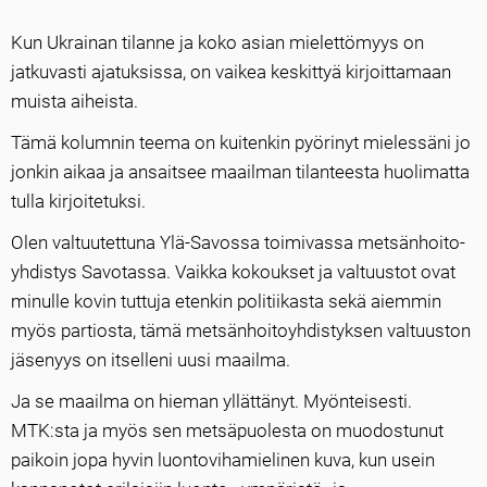
Kun Ukrainan
tilanne ja koko asian mielettömyys on
jatkuvasti ajatuksissa, on vaikea keskittyä kirjoittamaan
muista aiheista.
Tämä kolumnin teema on kuitenkin pyörinyt mielessäni jo
jonkin aikaa ja ansaitsee maailman tilanteesta huolimatta
tulla kirjoitetuksi.
Olen valtuutettuna Ylä-Savossa toimivassa metsänhoito­
yhdistys Savotassa. Vaikka kokoukset ja valtuustot ovat
minulle kovin tuttuja etenkin politiikasta sekä aiemmin
myös partiosta, tämä metsänhoitoyhdistyksen valtuuston
jäsenyys on itselleni uusi maailma.
Ja se maailma on hieman yllättänyt. Myönteisesti.
MTK:sta ja myös sen metsäpuolesta on muodostunut
paikoin jopa hyvin luontovihamielinen kuva, kun usein