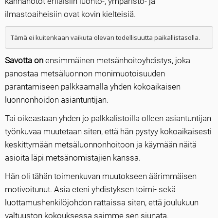
kannanotot erilaisiin luonto-, ympäristö- ja
ilmastoaiheisiin ovat kovin kielteisiä.
Tämä ei kuitenkaan vaikuta olevan todellisuutta paikallistasolla.
Savotta on
ensimmäinen metsänhoitoyhdistys, joka
panostaa metsäluonnon monimuotoisuuden
parantamiseen palkkaamalla yhden kokoaikaisen
luonnonhoidon asiantuntijan.
Tai oikeastaan yhden jo palkkalistoilla olleen asiantuntijan
työnkuvaa muutetaan siten, että hän pystyy kokoaikaisesti
keskittymään metsäluonnonhoitoon ja käymään näitä
asioita läpi metsänomistajien kanssa.
Hän oli tähän toimenkuvan muutokseen äärimmäisen
motivoitunut. Asia eteni yhdistyksen toimi- sekä
luottamushenkilöjohdon rattaissa siten, että joulukuun
valtuuston kokouksessa saimme sen siunata.