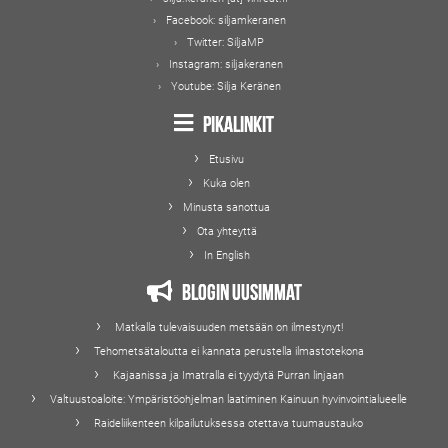
Facebook:
siljamkeranen
Twitter:
SiljaMP
Instagram:
siljakeranen
Youtube:
Silja Keränen
Pikalinkit
Etusivu
Kuka olen
Minusta sanottua
Ota yhteyttä
In English
Blogin uusimmat
Matkalla tulevaisuuden metsään on ilmestynyt!
Tehometsätaloutta ei kannata perustella ilmastotekona
Kajaanissa ja Imatralla ei tyydytä Purran linjaan
Valtuustoaloite: Ympäristöohjelman laatiminen Kainuun hyvinvointialueelle
Raideliikenteen kilpailutuksessa otettava tuumaustauko