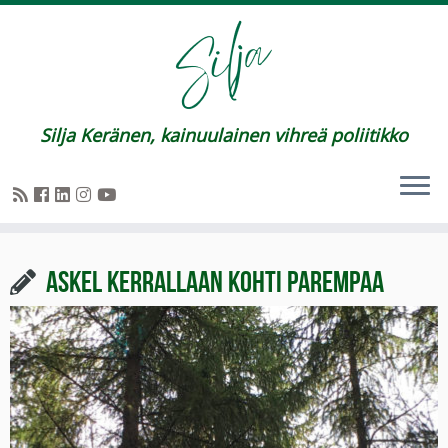
Silja Keränen, kainuulainen vihreä poliitikko
Askel kerrallaan kohti parempaa