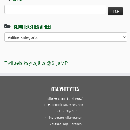
Haku:
Blogitekstien aiheet
Blogitekstien
aiheet
Twiittejä käyttäjältä @SiljaMP
Ota yhteyttä
silja.keranen [ät] vihreat.fi
Facebook:
siljamkeranen
Twitter:
SiljaMP
Instagram:
siljakeranen
Youtube:
Silja Keränen