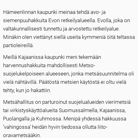
Hämeenlinnan kaupunki meinaa tehdä avo- ja
siemenpuuhakkuita Evon retkeilyalueella. Evolla, joka on
valtakunnallisesti tunnettu ja arvostettu retkeilyalue.
Minäkin olen viettänyt siellä useita kymmeniä öitä teltassa
partioleireillä.
Meillä Kajaanissa kaupunki meni tekemään
harvennushakkuita mahdollisesti Metso-
suojelukelpoiseen alueeseen, jonka metsäsuunnitelma oli
vielä nähtävillä. Päätöstä metsien käytöstä ei oltu vielä
tehty, kun jo hakattiin.
Metsähallitus on parturoinut suojelualueiden vierimetsiä
tai virkistyskäyttöalueita Suomussalmella, Kajaanissa,
Puolangalla ja Kuhmossa. Menipä yhdessä hakkuussa
’vahingossa’ heidän hyvin tiedossa ollutta liito-
oravametsääkin.