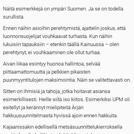
Näitä esimerkkejä on ympäri Suomen. Ja se on todella
surullista.
Ennen näihin asioihin perehtymistä, ajattelin joskus, että
luonnonsuojelijat vouhkaavat turhasta. Kun näihin
lukuisiin tapauksiin – etenkin täällä Kainuussa – olen
perehtynyt, ei vouhkaaminen ole ollut turhaa.
Aivan liikaa esiintyy huonoa hallintoa, selvää
piittaamattomuutta ja pelkkien pikaisten
puunmyyntitulojen maksimointia. Näin se valitettavasti on.
Sitten on ihmisiä ja tahoja, jotka hoitavat asiansa
esimerkillisesti. Heille siitä iso kiitos. Esimerkiksi UPM oli
esitellyt ja kerännyt mielipiteitä Ärjän
hakkuusuunnitelmasta hyvissä ajoin ennen hakkuita.
Kajaanissakin edellisellä metsäsuunnittelukierroksella