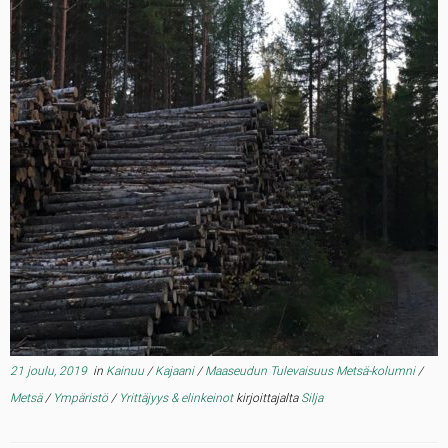
21 joulu, 2019
in
Kainuu
/
Kajaani
/
Maaseudun Tulevaisuus Metsä-kolumni
/
Metsä
/
Ympäristö
/
Yrittäjyys & elinkeinot
kirjoittajalta
Silja