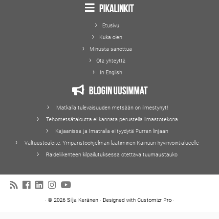
Pikalinkit
Etusivu
Kuka olen
Minusta sanottua
Ota yhteyttä
In English
Blogin uusimmat
Matkalla tulevaisuuden metsään on ilmestynyt!
Tehometsätaloutta ei kannata perustella ilmastotekona
Kajaanissa ja Imatralla ei tyydytä Purran linjaan
Valtuustoaloite: Ympäristöohjelman laatiminen Kainuun hyvinvointialueelle
Raideliikenteen kilpailutuksessa otettava tuumaustauko
·
© 2026
Silja Keränen
·
Designed with
Customizr Pro
·