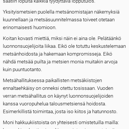
saatiin lopulta kaikkia tyydyttävä lopputulos.
Yksityismetsien puolella metsänomistajan näkemyksiä
kuunnellaan ja metsäsuunnitelmassa toiveet otetaan
erinomaisesti huomioon.
Koitan kovasti miettiä, miksi näin ei aina ole. Pelätäänkö
luonnonsuojelijoita liikaa. Eikö ole totuttu keskustelemaan
metsänhoidosta ja hakemaan kompromisseja. Eikö
nähdä metsää puilta ja metsien monia muitakin arvoja
kuin puuntuotanto.
Metsähallituksessa paikallisten metsäkiistojen
ennaltaehkäisy on onneksi otettu tosissaan. Vuoden
verran metsähallitus on käynyt luonnonsuojelijoiden
kanssa vuoropuhelua talousmetsiensä hoidosta.
Esimerkillistä toimintaa, josta iso kiitos ja hatunnosto.
Moni hakkuukiistoista on yhteisesti omistetuilla mailla: