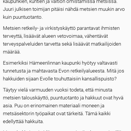
kaupunkien, kuntien ja valtion omistamissa metsissä.
Juuri julkisen toimijan pitäisi nähdä metsien muukin arvo
kuin puuntuotanto.
Metsien retkeily- ja virkistyskäyttö parantavat ihmisten
terveyttä, lisäävät alueen vetovoimaa, vähentävät
terveyspalveluiden tarvetta sekä lisäävät matkailijoiden
määrää.
Esimerkiksi Hämeenlinnan kaupunki hyötyy valtavasti
tunnetusta ja mahtavasta Evon retkeilyalueesta. Mitä jos
hakkuiden sijaan Evolle touhuttaisiin kansallispuisto?
Täytyy vielä varmuuden vuoksi todeta, että minusta
metsien talouskäyttö, puuntuotanto ja hakkuut ovat hyvä
asia. Puu on erinomainen materiaali moneen ja
metsäsektorin työpaikat ovat tärkeitä. Tämä kaikki
edellyttää hakkuita.