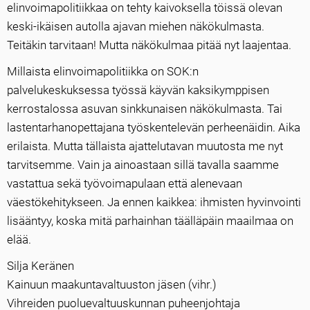
elinvoimapolitiikkaa on tehty kaivoksella töissä olevan
keski-ikäisen autolla ajavan miehen näkökulmasta.
Teitäkin tarvitaan! Mutta näkökulmaa pitää nyt laajentaa.
Millaista elinvoimapolitiikka on SOK:n
palvelukeskuksessa työssä käyvän kaksikymppisen
kerrostalossa asuvan sinkkunaisen näkökulmasta. Tai
lastentarhanopettajana työskentelevän perheenäidin. Aika
erilaista. Mutta tällaista ajattelutavan muutosta me nyt
tarvitsemme. Vain ja ainoastaan sillä tavalla saamme
vastattua sekä työvoimapulaan että alenevaan
väestökehitykseen. Ja ennen kaikkea: ihmisten hyvinvointi
lisääntyy, koska mitä parhainhan täälläpäin maailmaa on
elää.
Silja Keränen
Kainuun maakuntavaltuuston jäsen (vihr.)
Vihreiden puoluevaltuuskunnan puheenjohtaja