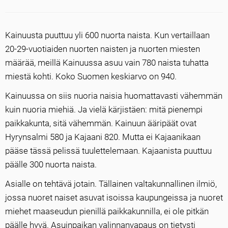
Kainuusta puuttuu yli 600 nuorta naista. Kun vertaillaan
20-29-vuotiaiden nuorten naisten ja nuorten miesten
määrää, meillä Kainuussa asuu vain 780 naista tuhatta
miestä kohti. Koko Suomen keskiarvo on 940.
Kainuussa on siis nuoria naisia huomattavasti vähemmän
kuin nuoria miehiä. Ja vielä kärjistäen: mitä pienempi
paikkakunta, sitä vähemmän. Kainuun ääripäät ovat
Hyrynsalmi 580 ja Kajaani 820. Mutta ei Kajaanikaan
pääse tässä pelissä tuulettelemaan. Kajaanista puuttuu
päälle 300 nuorta naista.
Asialle on tehtävä jotain. Tällainen valtakunnallinen ilmiö,
jossa nuoret naiset asuvat isoissa kaupungeissa ja nuoret
miehet maaseudun pienillä paikkakunnilla, ei ole pitkän
päälle hyvä. Asuinpaikan valinnanvapaus on tietysti