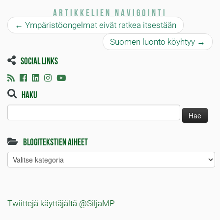
Artikkelien navigointi
←
Ympäristöongelmat eivät ratkea itsestään
Suomen luonto köyhtyy
→
Social links
Haku
Haku:
Blogitekstien aiheet
Blogitekstien
aiheet
Twiittejä käyttäjältä @SiljaMP