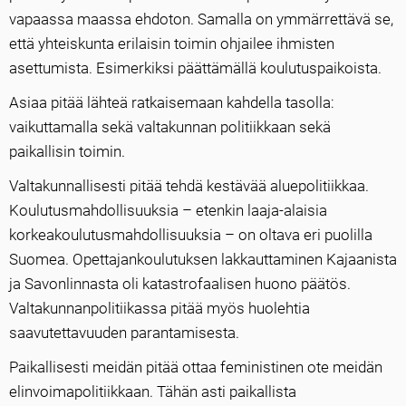
vapaassa maassa ehdoton. Samalla on ymmärrettävä se,
että yhteiskunta erilaisin toimin ohjailee ihmisten
asettumista. Esimerkiksi päättämällä koulutuspaikoista.
Asiaa pitää lähteä ratkaisemaan kahdella tasolla:
vaikuttamalla sekä valtakunnan politiikkaan sekä
paikallisin toimin.
Valtakunnallisesti pitää tehdä kestävää aluepolitiikkaa.
Koulutusmahdollisuuksia – etenkin laaja-alaisia
korkeakoulutusmahdollisuuksia – on oltava eri puolilla
Suomea. Opettajankoulutuksen lakkauttaminen Kajaanista
ja Savonlinnasta oli katastrofaalisen huono päätös.
Valtakunnanpolitiikassa pitää myös huolehtia
saavutettavuuden parantamisesta.
Paikallisesti meidän pitää ottaa feministinen ote meidän
elinvoimapolitiikkaan. Tähän asti paikallista