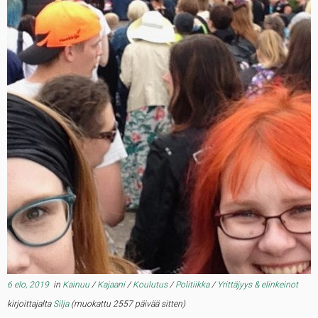
6 elo, 2019
in
Kainuu
/
Kajaani
/
Koulutus
/
Politiikka
/
Yrittäjyys & elinkeinot
kirjoittajalta
Silja
(muokattu 2557 päivää sitten)