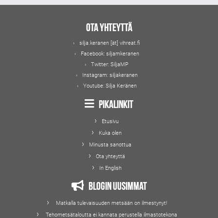
Ota yhteyttä
silja.keranen [ät] vihreat.fi
Facebook:
siljamkeranen
Twitter:
SiljaMP
Instagram:
siljakeranen
Youtube:
Silja Keränen
Pikalinkit
Etusivu
Kuka olen
Minusta sanottua
Ota yhteyttä
In English
Blogin uusimmat
Matkalla tulevaisuuden metsään on ilmestynyt!
Tehometsätaloutta ei kannata perustella ilmastotekona